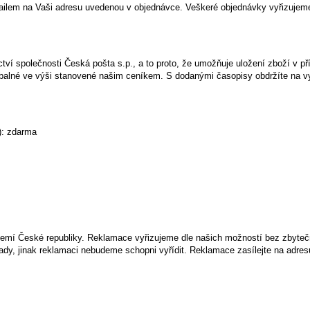
mailem na Vaši adresu uvedenou v objednávce. Veškeré objednávky vyřizujeme
ví společnosti Česká pošta s.p., a to proto, že umožňuje uložení zboží v pří
 balné ve výši stanovené našim ceníkem. S dodanými časopisy obdržíte na vy
): zdarma
zemí České republiky. Reklamace vyřizujeme dle našich možností bez zbyteč
 vady, jinak reklamaci nebudeme schopni vyřídit. Reklamace zasílejte na adre