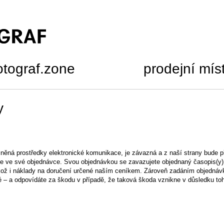
otograf.zone
prodejní mís
y
něná prostředky elektronické komunikace, je závazná a z naší strany bude p
ete ve své objednávce. Svou objednávkou se zavazujete objednaný časopis(y) 
jakož i náklady na doručení určené naším ceníkem. Zároveň zadáním objednáv
vé – a odpovídáte za škodu v případě, že taková škoda vznikne v důsledku t