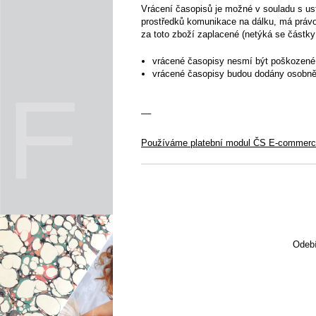
Vrácení časopisů je možné v souladu s ust
prostředků komunikace na dálku, má právo
za toto zboží zaplacené (netýká se částky
vrácené časopisy nesmí být poškozené,
vrácené časopisy budou dodány osobně 
––
Používáme platební modul ČS E-commer
Odebí