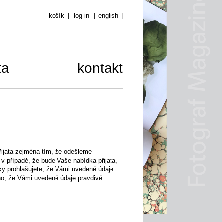
košík
|
log in
|
english
|
ta
kontakt
řijata zejména tím, že odešleme
v případě, že bude Vaše nabídka přijata,
ky prohlašujete, že Vámi uvedené údaje
oho, že Vámi uvedené údaje pravdivé