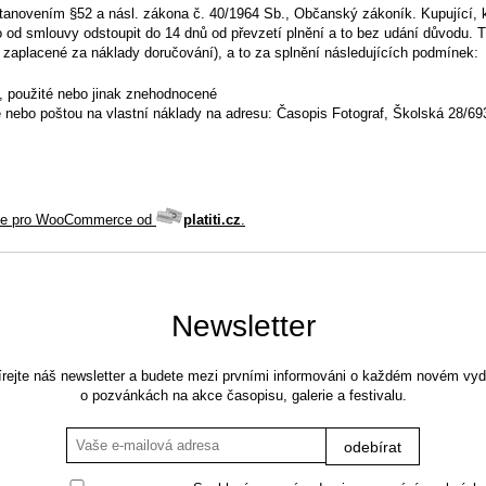
anovením §52 a násl. zákona č. 40/1964 Sb., Občanský zákoník. Kupující, kt
 od smlouvy odstoupit do 14 dnů od převzetí plnění a to bez udání důvodu.
 zaplacené za náklady doručování), a to za splnění následujících podmínek:
 použité nebo jinak znehodnocené
nebo poštou na vlastní náklady na adresu: Časopis Fotograf, Školská 28/69
ce pro WooCommerce od
platiti.cz
.
Newsletter
rejte náš newsletter a budete mezi prvními informováni o každém novém vyd
o pozvánkách na akce časopisu, galerie a festivalu.