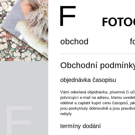
obchod
f
Obchodní podmínk
objednávka časopisu
Vámi odeslaná objednávka, písemná či uči
potvrzující e-mail na adresu, kterou uved
odebrat a zaplatit kupní cenu časopisů, 
jsou poskytnuty dobrovolně a jsou pravdi
nebyly.
termíny dodání