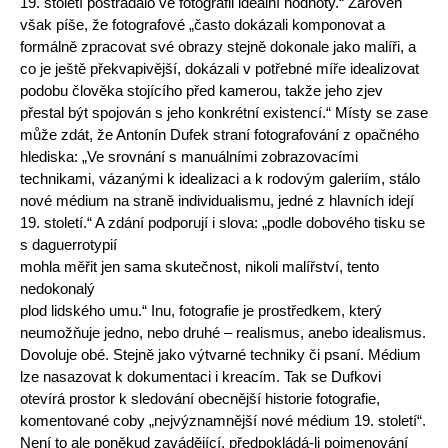
19. století postrádalo ve fotografii ideální hodnoty.“ Zároveň
však píše, že fotografové „často dokázali komponovat a
formálně zpracovat své obrazy stejně dokonale jako malíři, a
co je ještě překvapivější, dokázali v potřebné míře idealizovat
podobu člověka stojícího před kamerou, takže jeho zjev
přestal být spojován s jeho konkrétní existencí.“ Místy se zase
může zdát, že Antonín Dufek straní fotografování z opačného
hlediska: „Ve srovnání s manuálními zobrazovacími
technikami, vázanými k idealizaci a k rodovým galeriím, stálo
nové médium na straně individualismu, jedné z hlavních idejí
19. století.“ A zdání podporují i slova: „podle dobového tisku se
s daguerrotypií
mohla měřit jen sama skutečnost, nikoli malířství, tento
nedokonalý
plod lidského umu.“ Inu, fotografie je prostředkem, který
neumožňuje jedno, nebo druhé – realismus, anebo idealismus.
Dovoluje obé. Stejně jako výtvarné techniky či psaní. Médium
lze nasazovat k dokumentaci i kreacím. Tak se Dufkovi
otevírá prostor k sledování obecnější historie fotografie,
komentované coby „nejvýznamnější nové médium 19. století“.
Není to ale poněkud zavádějící, předpokládá-li pojmenování