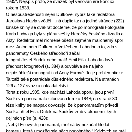
1939“. Nejspíš proto, že svazek byl věnován éře končící
rokem 1938.
O nesoustředěnosti nejen Dufkově, nýbrž také redaktora
Jaroslava Havla svědčí i jiná duplicita: na jediné stránce (222)
loňské knihy se dvakrát dočteme, že po monografii Fotografie
Karla Ludwiga byly v plánu sešity Herečky českého divadla a
Akty. Redaktor měl nicméně ošetřit zejména malicherný spor
mezi Antonínem Dufkem a Vojtěchem Lahodou o to, zda s
panoramaty Českého středohoří začal
fotograf Josef Sudek nebo malíř Emil Filla. Lahoda dává
přednost fotografovi (s. 384) a odvolává se na jeho
nejobsáhlejší monografii od Anny Fárové. To je problematické.
Ta totiž také postrádala důsledného redaktora. Na stranách
126 a 127 svazku nakladatelství
Torst z roku 1995, kde nachází Lahoda oporu, jsou první
Sudkova panoramata situována k roku 1949; na straně 80
téže knihy se naopak dovozuje, že k panoramatům přivedl
Sudka přítel Filla. Dufek na Sudkův vrub v akademických
dějinách píše (s. 428):
„Nebýt Fillových panoramat, možná by nezačal hledat
kameru, která umožňovala něco podobného.“ Kdybych se měl