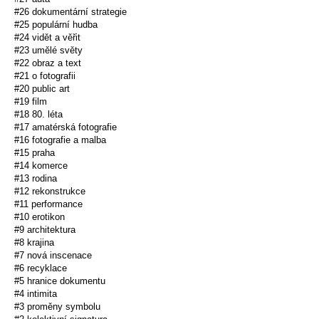
#26 dokumentární strategie
#25 populární hudba
#24 vidět a věřit
#23 umělé světy
#22 obraz a text
#21 o fotografii
#20 public art
#19 film
#18 80. léta
#17 amatérská fotografie
#16 fotografie a malba
#15 praha
#14 komerce
#13 rodina
#12 rekonstrukce
#11 performance
#10 erotikon
#9 architektura
#8 krajina
#7 nová inscenace
#6 recyklace
#5 hranice dokumentu
#4 intimita
#3 proměny symbolu