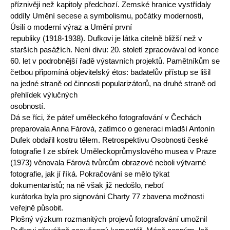
příznivěji než kapitoly předchozí. Zemské hranice vystřídaly
oddíly Umění secese a symbolismu, počátky modernosti,
Úsilí o moderní výraz a Umění první
republiky (1918-1938). Dufkovi je látka citelně bližší než v
starších pasážích. Není divu: 20. století zpracovával od konce
60. let v podrobnější řadě výstavních projektů. Pamětníkům se
četbou připomíná objevitelský étos: badatelův přístup se lišil
na jedné straně od činnosti popularizátorů, na druhé straně od
přehlídek výlučných
osobností.
Dá se říci, že páteř uměleckého fotografování v Čechách
preparovala Anna Fárová, zatímco o generaci mladší Antonín
Dufek obdařil kostru tělem. Retrospektivu Osobnosti české
fotografie I ze sbírek Uměleckoprůmyslového musea v Praze
(1973) věnovala Fárová tvůrcům obrazové neboli výtvarné
fotografie, jak jí říká. Pokračování se mělo týkat
dokumentaristů; na ně však již nedošlo, neboť
kurátorka byla pro signování Charty 77 zbavena možnosti
veřejně působit.
Plošný výzkum rozmanitých projevů fotografování umožnil