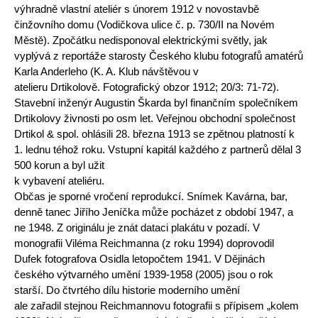
výhradně vlastní ateliér s únorem 1912 v novostavbě
činžovního domu (Vodičkova ulice č. p. 730/II na Novém
Městě). Zpočátku nedisponoval elektrickými světly, jak
vyplývá z reportáže starosty Českého klubu fotografů amatérů
Karla Anderleho (K. A. Klub návštěvou v
atelieru Drtikolově. Fotografický obzor 1912; 20/3: 71-72).
Stavební inženýr Augustin Škarda byl finančním společníkem
Drtikolovy živnosti po osm let. Veřejnou obchodní společnost
Drtikol & spol. ohlásili 28. března 1913 se zpětnou platností k
1. lednu téhož roku. Vstupní kapitál každého z partnerů dělal 3
500 korun a byl užit
k vybavení ateliéru.
Občas je sporné vročení reprodukcí. Snímek Kavárna, bar,
denně tanec Jiřího Jeníčka může pocházet z období 1947, a
ne 1948. Z originálu je znát dataci plakátu v pozadí. V
monografii Viléma Reichmanna (z roku 1994) doprovodil
Dufek fotografova Osidla letopočtem 1941. V Dějinách
českého výtvarného umění 1939-1958 (2005) jsou o rok
starší. Do čtvrtého dílu historie moderního umění
ale zařadil stejnou Reichmannovu fotografii s přípisem „kolem