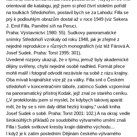
orientovat dle katalogu, jejž jsem si před čtvrt stoletím pořídil
na toulkách Středohořím, postavil bych se za Lahodu: Filla se
prý k podlouhlým obrazům dostal až v roce 1949 (viz Sekera
J. Emil Filla. Pamětní síň na Peruci.
Praha: Výstavnictví 1980: 55). Sudkovy panoramatické
snímky Středohoří vznikaly od roku 1948, jak je zřejmé z
nejedné reprodukce v různých monografiích (viz též Fárová A.
Josef Sudek. Praha: Torst 1995: 301).
Uvedené rozpory ukazují, že v týmu, jemuž byly akademické
dějiny svěřeny, chybí nejedné osobě nadhled. Formát přece
mohli malíř i fotograf odvodit nezávisle na sobě z rázu krajiny.
Oba mívali krajinářské vize již za války. Filla snil o Českém
středohoří v koncentračním táboře, zatímco Sudek vzpomínal
na panoramatický přístroj Kodak, jejž znal ze starého ceníku.
(„V protektorátu jsem si myslel, že kdybych takovej aparát
měl, že by se s ním daly dělat hezký krajiny,“ uvádí kniha
Josef Sudek o sobě. Praha: Torst 2001: 102.) A na okraj: vedle
širokoúhlých příkladů ze soudobého výtvarného umění znali
Filla i Sudek svitkové kresby krajin dálného východu…
I když je k zatím posledním Dějinám českého výtvarného