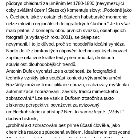
půdorys ohlédnutí za uměním let 1780-1890 (nevymezující
coby zvláštní území Slezsko) komentuje slovy: „Podobně jako
v Čechách, také v ostatních částech habsburské monarchie
nelze mluvit o regionálních fotografických školách.“ Je to však
málo platné. Z konceptu obou prvních svazků, obsahujících
fotografii (a vydaných roku 2001), se dějepisec
nevymanil. I to je důvod, proč se nepodařila ideální syntéza.
Nadto defilé zlomkovitých nápovědí technologických inovací
zaplňuje relativně krátké texty přemírou dat, drobících
souvislosti dlouhodobějších trendů.
Antonín Dufek vychází „ze skutečnosti, že fotografické
techniky vznikly jako součást kontextu výtvarného umění.
Rozšířily možnosti multiplikace obrazu, realizovaly myšlenku
automatizace zobrazování, završily tradici mimetického
zobrazování.“ Lze se však s Dufkem ztotožnit a takto
získanou perspektivu považovat za avizovaný
uměleckohistorický přístup? Není to samozřejmé. „Vždyť,“
dodává historik,
„probíhal akt zobrazování bez přímé účasti člověka, jako
chemická reakce způsobená světlem. Idealismem prosycené