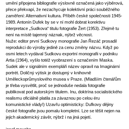
umění připojena bibliografie výslovně označená jako výběrová,
přece překvapí, že nezachycuje kolektivní práci souběžného
zaměření: Alternativní kultura. Příběh české společnosti 1945-
1989. Antonín Dufek by se v ní mohl dobrat korektivu
interpretace „Sudkova“ titulu fotografie Žert (1953). Zřejmě tu
není na místě tajemný náznak, nýbrž věcnost.
Nuže: editor první Sudkovy monografie Jan Řezáč prosadil
reprodukci do výroby jedině za cenu změny názvu. Když po
osmi letech vydával Sudkovu exportní monografii v podniku
Artia (1964), vyšlo totéž vyobrazení s označením Maska.
Sudek ale v signálním exempláři název opravil na Imaginární
portrét. Doličný výtisk je dostupný v knihovně
Uměleckoprůmyslového musea v Praze. (Mladším čtenářům
je třeba vysvětlit, proč se jednoduše nedala fotografie
publikovat pod autorským titulem. Inu, doktrína socialistického
realismu oficiálně platila za závaznou po celou éru
komunistické vlády!) Uzavřu optimisticky: Dufkovy dějiny
české fotografie jsou pomalu kompletní. Lze se těšit nejen na
jejich akademický závěr, nýbrž i na jiná pojetí.