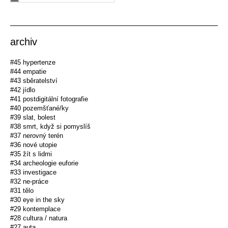
archiv
#45 hypertenze
#44 empatie
#43 sběratelství
#42 jídlo
#41 postdigitální fotografie
#40 pozemšťané/ky
#39 slat, bolest
#38 smrt, když si pomyslíš
#37 nerovný terén
#36 nové utopie
#35 žít s lidmi
#34 archeologie euforie
#33 investigace
#32 ne-práce
#31 tělo
#30 eye in the sky
#29 kontemplace
#28 cultura / natura
#27 auta