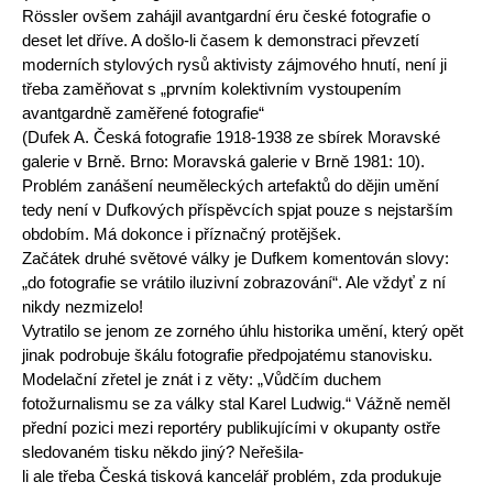
Rössler ovšem zahájil avantgardní éru české fotografie o
deset let dříve. A došlo-li časem k demonstraci převzetí
moderních stylových rysů aktivisty zájmového hnutí, není ji
třeba zaměňovat s „prvním kolektivním vystoupením
avantgardně zaměřené fotografie“
(Dufek A. Česká fotografie 1918-1938 ze sbírek Moravské
galerie v Brně. Brno: Moravská galerie v Brně 1981: 10).
Problém zanášení neuměleckých artefaktů do dějin umění
tedy není v Dufkových příspěvcích spjat pouze s nejstarším
obdobím. Má dokonce i příznačný protějšek.
Začátek druhé světové války je Dufkem komentován slovy:
„do fotografie se vrátilo iluzivní zobrazování“. Ale vždyť z ní
nikdy nezmizelo!
Vytratilo se jenom ze zorného úhlu historika umění, který opět
jinak podrobuje škálu fotografie předpojatému stanovisku.
Modelační zřetel je znát i z věty: „Vůdčím duchem
fotožurnalismu se za války stal Karel Ludwig.“ Vážně neměl
přední pozici mezi reportéry publikujícími v okupanty ostře
sledovaném tisku někdo jiný? Neřešila-
li ale třeba Česká tisková kancelář problém, zda produkuje