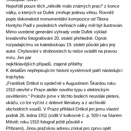
Nepořídil pouze těch „několik málo známých prací“ z konce
války, o kterých se Dufek zmiňuje jedinou větou. Rovněž
popis dokonalosti monumentální kompozice od Tibora
Hontyho Padl v posledních vteřinách války měl být ilustrován.
Mimo uvedené generální výhrady vede Dufek výklad
kreativního fotografování 20. století přehledně. Oproti
rozpadajícímu se kaleidoskopu 19. století působí jako jiný
autor. Chybování v drobnostech tu nelze uvádět na pravou
míru. Jen pár
nejkřiklavějších případů. ztajené příběhy
K detailům nepřepisujícím historii systémově patří následující
trojchyba:
„František Drtikol si společně s Augustinem Škardou roku
1910 otevřel v Praze ateliér nového typu s elektrickým
osvětlením.“ Protože jsme v těchto bodech neustále pleteni,
ukážu, co lze vyčíst z dobové literatury a z archiválií
obchodních soudů. V Praze přihlásil Drtikol jen jemu vlastní
podnik 26. ledna 1911 (sídlil V kolkovně č. p. 920-I na Starém
Městě; roku 1910 fotograf ještě působil v
Příbrami). Jinou pražskou adresu získal pro zprvu opět