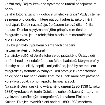
knižní řady Dějiny českého výtvarného umění přinejmenším
popis
vztahů fotografujících k dobové umělecké praxi? Vždyť čteme
zejména o fotografiích, které původní adresáti jako umění
nechápali. Dufek naznačuje, že časem taková díla měnila
status: „Daleko nejvýznamnějším příspěvkem české
fotografie světu je – z tehdejšího hlediska mimoumělecké –
dílo Purkyňovo.“
Jak by jen bylo vyprávění o změnách chápání
nejznamenitějších fotografií
čtenářsky vděčné! Jenže toho se od pražského Ústavu dějin
umění hned tak nedočkáme: do štábu badatelů, kterým prošly
desítky osob, nikdy nepřijal ani jediného, jenž by se médiem
fotografie systematicky zabýval. Asi proto je z komentované
edice občas tak nepříjemně znát, že Dufek mohl bez patrného
korektivu vydat, co ho napadlo. lampář a spol.
Na scéně Dějin českého výtvarného umění 1890-1938 (z roku
1998) vyrukoval Antonín Dufek s dlouho očekávaným „prvním
vysloveně uměleckým fotografem“, Ludvíkem Pinkou z
Kuklen. Dvojice svazků člení období 1890-1938 mnohem