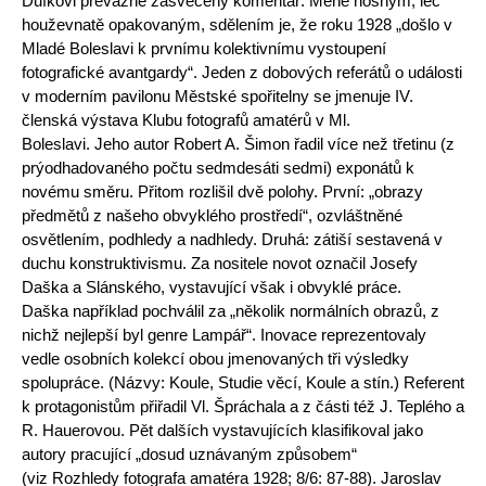
Dufkovi převážně zasvěcený komentář. Méně nosným, leč
houževnatě opakovaným, sdělením je, že roku 1928 „došlo v
Mladé Boleslavi k prvnímu kolektivnímu vystoupení
fotografické avantgardy“. Jeden z dobových referátů o události
v moderním pavilonu Městské spořitelny se jmenuje IV.
členská výstava Klubu fotografů amatérů v Ml.
Boleslavi. Jeho autor Robert A. Šimon řadil více než třetinu (z
prýodhadovaného počtu sedmdesáti sedmi) exponátů k
novému směru. Přitom rozlišil dvě polohy. První: „obrazy
předmětů z našeho obvyklého prostředí“, ozvláštněné
osvětlením, podhledy a nadhledy. Druhá: zátiší sestavená v
duchu konstruktivismu. Za nositele novot označil Josefy
Daška a Slánského, vystavující však i obvyklé práce.
Daška například pochválil za „několik normálních obrazů, z
nichž nejlepší byl genre Lampář“. Inovace reprezentovaly
vedle osobních kolekcí obou jmenovaných tři výsledky
spolupráce. (Názvy: Koule, Studie věcí, Koule a stín.) Referent
k protagonistům přiřadil Vl. Špráchala a z části též J. Teplého a
R. Hauerovou. Pět dalších vystavujících klasifikoval jako
autory pracující „dosud uznávaným způsobem“
(viz Rozhledy fotografa amatéra 1928; 8/6: 87-88). Jaroslav