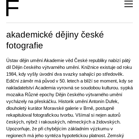
akademické dějiny české
fotografie
Ústav dějin umění Akademie věd České republiky nabízí pátý
díl Dějin českého výtvarného umění. Knižnice existuje od roku
1984, kdy vyšly úvodní dva svazky sahající po středověk.
Ediční záměr má původ v 50. letech a blíží se moment, kdy se
nakladatelství Academia vyrovná se soudobou kulturou. sypká
mozaika Různé epochy Dějin českého výtvarného umění
vycházely na přeskáčku. Historik umění Antonín Dufek,
dlouholetý kurátor Moravské galerie v Brně, postupně
rekapituloval fotografickou tvorbu. Všímal si nejen autorů
českých, nýbrž i rakouských, německých a židovských.
Upozorňuje, že při chybějícím základním výzkumu v
regionech má jeho syntéza hypotetickou platnost. Zemský