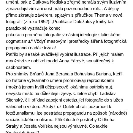
umění, pak z Dufkova hlediska zřejmě nehrála svým iluzivním
zpravodajstvím ani dost málo pozoruhodnou roli… A dějiny
přímo zkratuje závěrem, spjatým s příručkou Thema v nové
fotografii (z roku 1952): „Publikace Doležalovy knihy tak
paradoxně vyznačuje konec
pokusu o proměnu fotografie v nástroj ideologie stalinského
dogmatismu.“ Vždyť masovými prostředky šířená fotografická
propaganda nadále trvala!
Patřilo by se také uvážlivěji vybírat ilustrace. Při jejich malém
množství se nabízel model Anny Fárové, soustředěný k
osobnostem.
Pro snímky Brňanů Jana Berana a Bohuslava Buriana, kteří
do historie výtvarného umění promlouvají reprodukcemi
(možná jenom kvůli dějepiscově lokálnímu patriotismu),
nevyšlo místo na důležitější zjevy. Citelně chybí Ladislav
Sitenský, čili příklad zapojení estetizující fotografie do služeb
válečného vzdoru. A když už Dufek obrátil pozornost k
fotožurnalismu, lze postrádat propagandu na způsob (národně)
socialistického realismu. Příležitostné postřehy Oldřicha
Straky a Josefa Voříška nejsou výmluvné. Co takhle
Svatopluk Sova?