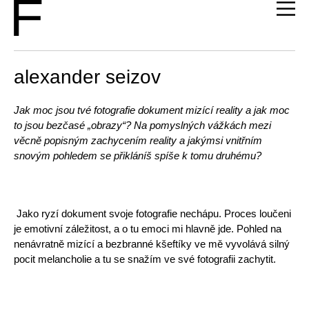
alexander seizov
Jak moc jsou tvé fotografie dokument mizící reality a jak moc
to jsou bezčasé „obrazy“? Na pomyslných vážkách mezi
věcně popisným zachycením reality a jakýmsi vnitřním
snovým pohledem se přikláníš spíše k tomu druhému?
Jako ryzí dokument svoje fotografie nechápu. Proces loučeni
je emotivní záležitost, a o tu emoci mi hlavně jde. Pohled na
nenávratně mizící a bezbranné kšeftíky ve mě vyvolává silný
pocit melancholie a tu se snažím ve své fotografii zachytit.