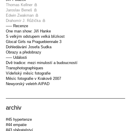
Thomas Kellner
Jaroslav Beneš
Edwin Zwakman
Drahomír J. Růžička
––– Recenze
One man show: Jiří Hanke
S velkým odstupem velká blízkost
Glocal Girls na Praguebiennale 3
Dohledávání Josefa Sudka
Obrazy a předobrazy
––– Události
Dvě tradice: mezi minulostí a budoucností
Transphotographiques
Vídeňský měsíc fotografie
Měsíc fotografie v Krakově 2007
Newyorský veletrh AIPAD
archiv
#45 hypertenze
#44 empatie
#43 sběratelství