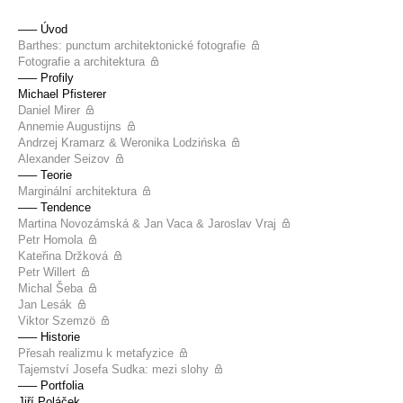
––– Úvod
Barthes: punctum architektonické fotografie
Fotografie a architektura
––– Profily
Michael Pfisterer
Daniel Mirer
Annemie Augustijns
Andrzej Kramarz & Weronika Lodzińska
Alexander Seizov
––– Teorie
Marginální architektura
––– Tendence
Martina Novozámská & Jan Vaca & Jaroslav Vraj
Petr Homola
Kateřina Držková
Petr Willert
Michal Šeba
Jan Lesák
Viktor Szemzö
––– Historie
Přesah realizmu k metafyzice
Tajemství Josefa Sudka: mezi slohy
––– Portfolia
Jiří Poláček