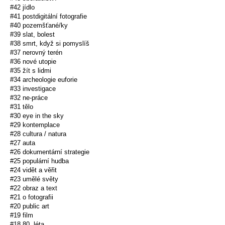
#42 jídlo
#41 postdigitální fotografie
#40 pozemšťané/ky
#39 slat, bolest
#38 smrt, když si pomyslíš
#37 nerovný terén
#36 nové utopie
#35 žít s lidmi
#34 archeologie euforie
#33 investigace
#32 ne-práce
#31 tělo
#30 eye in the sky
#29 kontemplace
#28 cultura / natura
#27 auta
#26 dokumentární strategie
#25 populární hudba
#24 vidět a věřit
#23 umělé světy
#22 obraz a text
#21 o fotografii
#20 public art
#19 film
#18 80. léta