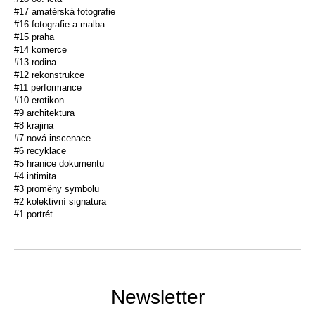
#17 amatérská fotografie
#16 fotografie a malba
#15 praha
#14 komerce
#13 rodina
#12 rekonstrukce
#11 performance
#10 erotikon
#9 architektura
#8 krajina
#7 nová inscenace
#6 recyklace
#5 hranice dokumentu
#4 intimita
#3 proměny symbolu
#2 kolektivní signatura
#1 portrét
Newsletter