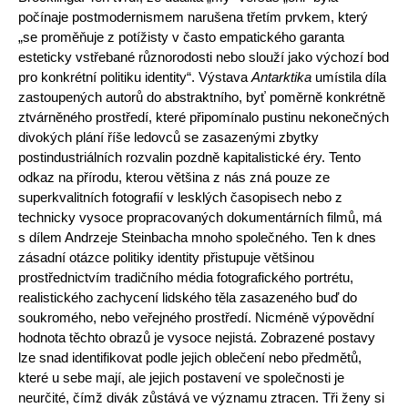
počínaje postmodernismem narušena třetím prvkem, který
„se proměňuje z potížisty v často empatického garanta
esteticky vstřebané různorodosti nebo slouží jako výchozí bod
pro konkrétní politiku identity“. Výstava
Antarktika
umístila díla
zastoupených autorů do abstraktního, byť poměrně konkrétně
ztvárněného prostředí, které připomínalo pustinu nekonečných
divokých plání říše ledovců se zasazenými zbytky
postindustriálních rozvalin pozdně kapitalistické éry. Tento
odkaz na přírodu, kterou většina z nás zná pouze ze
superkvalitních fotografií v lesklých časopisech nebo z
technicky vysoce propracovaných dokumentárních filmů, má
s dílem Andrzeje Steinbacha mnoho společného. Ten k dnes
zásadní otázce politiky identity přistupuje většinou
prostřednictvím tradičního média fotografického portrétu,
realistického zachycení lidského těla zasazeného buď do
soukromého, nebo veřejného prostředí. Nicméně výpovědní
hodnota těchto obrazů je vysoce nejistá. Zobrazené postavy
lze snad identifikovat podle jejich oblečení nebo předmětů,
které u sebe mají, ale jejich postavení ve společnosti je
neurčité, čímž divák zůstává ve významu ztracen. Tři ženy si