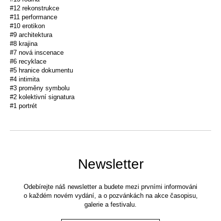
#12 rekonstrukce
#11 performance
#10 erotikon
#9 architektura
#8 krajina
#7 nová inscenace
#6 recyklace
#5 hranice dokumentu
#4 intimita
#3 proměny symbolu
#2 kolektivní signatura
#1 portrét
Newsletter
Odebírejte náš newsletter a budete mezi prvními informováni
o každém novém vydání, a o pozvánkách na akce časopisu,
galerie a festivalu.