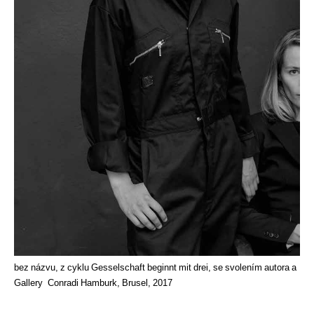
bez názvu, z cyklu Gesselschaft beginnt mit drei, se svolením autora a
Gallery Conradi Hamburk, Brusel, 2017