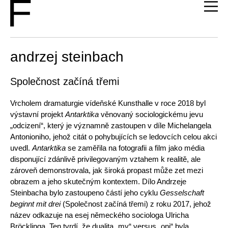
andrzej steinbach
Společnost začíná třemi
Vrcholem dramaturgie vídeňské Kunsthalle v roce 2018 byl
výstavní projekt
Antarktika
věnovaný sociologickému jevu
„odcizení“, který je významně zastoupen v díle Michelangela
Antonioniho, jehož citát o pohybujících se ledovcích celou akci
uvedl.
Antarktika
se zaměřila na fotografii a film jako média
disponující zdánlivě privilegovaným vztahem k realitě, ale
zároveň demonstrovala, jak široká propast může zet mezi
obrazem a jeho skutečným kontextem. Dílo Andrzeje
Steinbacha bylo zastoupeno částí jeho cyklu
Gesselschaft
beginnt mit drei
(Společnost začíná třemi) z roku 2017, jehož
název odkazuje na esej německého sociologa Ulricha
Bröcklinga. Ten tvrdí, že dualita „my“ versus „oni“ byla