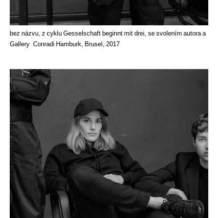
bez názvu, z cyklu Gesselschaft beginnt mit drei, se svolením autora a
Gallery Conradi Hamburk, Brusel, 2017