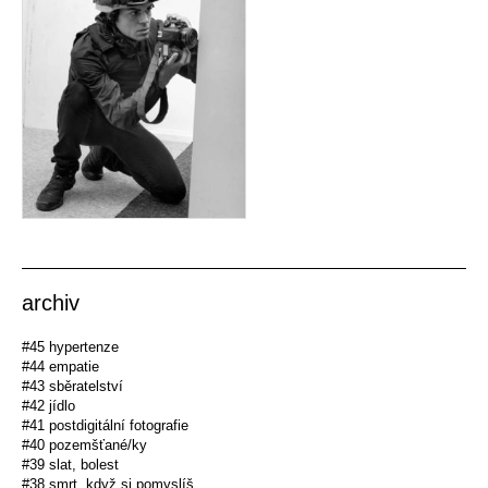
archiv
#45 hypertenze
#44 empatie
#43 sběratelství
#42 jídlo
#41 postdigitální fotografie
#40 pozemšťané/ky
#39 slat, bolest
#38 smrt, když si pomyslíš