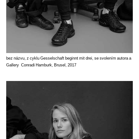
bez názvu, z cyklu Gesselschaft beginnt mit drei, se svolením autora a
Gallery Conradi Hamburk, Brusel, 2017