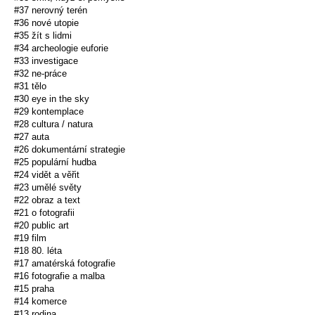
#37 nerovný terén
#36 nové utopie
#35 žít s lidmi
#34 archeologie euforie
#33 investigace
#32 ne-práce
#31 tělo
#30 eye in the sky
#29 kontemplace
#28 cultura / natura
#27 auta
#26 dokumentární strategie
#25 populární hudba
#24 vidět a věřit
#23 umělé světy
#22 obraz a text
#21 o fotografii
#20 public art
#19 film
#18 80. léta
#17 amatérská fotografie
#16 fotografie a malba
#15 praha
#14 komerce
#13 rodina