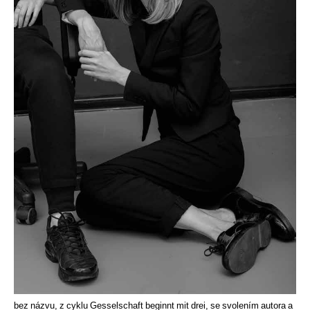
bez názvu, z cyklu Gesselschaft beginnt mit drei, se svolením autora a