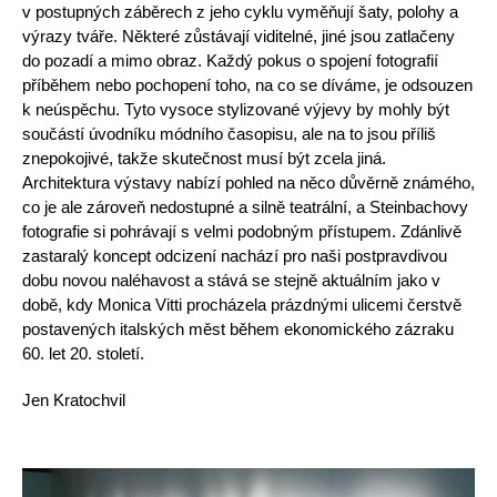
v postupných záběrech z jeho cyklu vyměňují šaty, polohy a
výrazy tváře. Některé zůstávají viditelné, jiné jsou zatlačeny
do pozadí a mimo obraz. Každý pokus o spojení fotografií
příběhem nebo pochopení toho, na co se díváme, je odsouzen
k neúspěchu. Tyto vysoce stylizované výjevy by mohly být
součástí úvodníku módního časopisu, ale na to jsou příliš
znepokojivé, takže skutečnost musí být zcela jiná.
Architektura výstavy nabízí pohled na něco důvěrně známého,
co je ale zároveň nedostupné a silně teatrální, a Steinbachovy
fotografie si pohrávají s velmi podobným přístupem. Zdánlivě
zastaralý koncept odcizení nachází pro naši postpravdivou
dobu novou naléhavost a stává se stejně aktuálním jako v
době, kdy Monica Vitti procházela prázdnými ulicemi čerstvě
postavených italských měst během ekonomického zázraku
60. let 20. století.
Jen Kratochvil