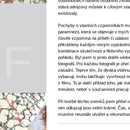
souvislostech našeho osobního života.
stává odrazový můstek k cílovým stani
existovaly.
Pochyby o vlastních vzpomínkách mne 
paramnézii, která se objevuje v mých 
člověk vzpomíná na příběh či událost 
přikrášleny každým novým vyprávěním
kombinace skutečnosti a fiktivního vy
pohledu. Byl jsem si proto dobře vědo
fotografii. Pro každou fotografii je úh
zásadní. Teprve tím, že diváka vtáhnu 
vybavuji, mohu takříkajíc vyvrhnout m
z filmu. To je další příklad toho, jak
minulost, neboť v současnosti pracuj
Při tvorbě těchto snímků jsem přišel n
nim odkazují jsou velmi tvárné. Čas, 
musíme neustále utvářet a rekonstruova