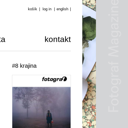
košík
|
log in
|
english
|
ta
kontakt
#8 krajina