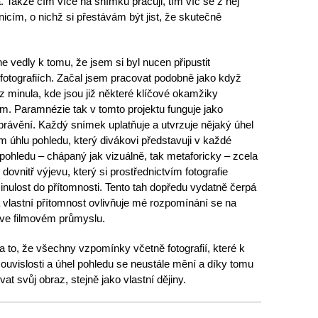
 Takže čím více na snímku pracuji, tím víc se z něj
cím, o nichž si přestávám být jist, že skutečně
vedly k tomu, že jsem si byl nucen připustit
fotografiích. Začal jsem pracovat podobně jako když
z minula, kde jsou již některé klíčové okamžiky
. Paramnézie tak v tomto projektu funguje jako
právění. Každý snímek uplatňuje a utvrzuje nějaký úhel
m úhlu pohledu, který divákovi představuji v každé
el pohledu – chápaný jak vizuálně, tak metaforicky – zcela
dovnitř výjevu, který si prostřednictvím fotografie
inulost do přítomnosti. Tento tah dopředu vydatně čerpá
 má vlastní přítomnost ovlivňuje mé rozpomínání se na
i ve filmovém průmyslu.
a to, že všechny vzpomínky včetně fotografií, které k
souvislosti a úhel pohledu se neustále mění a díky tomu
t svůj obraz, stejně jako vlastní dějiny.