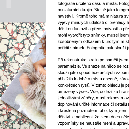
fotografie určitého času a místa. Fot
miniaturních krajin. Stejně jako fotog
navštívil. Kromě toho má miniatura sv
výjevy minulých událostí či přehledy 
dětskou fantazií a představivostí a 
mohl vytvořit tyto snímky, musel jsem 
zosobněným odkazem k určitým místů
pořídit snímek. Fotografie pak slouží 
Při rekonstrukci krajin po paměti jsem
paramnézie. Ve snaze na něco se rozp
slouží jako spouštěče určitých vzpom
přiblížila k době a místu obecně, zár
konkrétních rysů. V tomto ohledu je pa
omezený výsek. Vše, co leží za hrani
jednotlivými záběry, musí rekonstruo
doplňování určité informace či detail
zkreslena prizmatem toho, kým jsem n
dětství je nabíledni, že jsem dnes n
vzpomínky se neustále mění a upravují