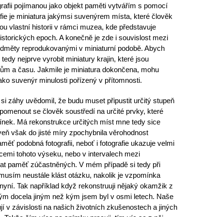
ografii pojímanou jako objekt paměti vytvářím s pomocí
rafie je miniatura jakýmsi suvenýrem místa, které člověk
ou vlastní historii v rámci muzea, kde představuje
historických epoch. A konečně je zde i souvislost mezi
předměty reprodukovanými v miniaturní podobě. Abych
tedy nejprve vyrobit miniatury krajin, které jsou
m a času. Jakmile je miniatura dokončena, mohu
jako suvenýr minulosti pořízený v přítomnosti.
 si záhy uvědomil, že budu muset připustit určitý stupeň
omenout se člověk soustředí na určité prvky, které
ínek. Má rekonstrukce určitých míst mne tedy sice
oveň však do jisté míry zpochybnila věrohodnost
měť podobná fotografii, neboť i fotografie ukazuje velmi
cemi tohoto výseku, nebo v intervalech mezi
vat paměť zúčastněných. V mém případě si tedy při
u musím neustále klást otázku, nakolik je vzpomínka
yní. Tak například když rekonstruuji nějaký okamžik z
ěkým docela jiným než kým jsem byl v osmi letech. Naše
 v závislosti na našich životních zkušenostech a jiných