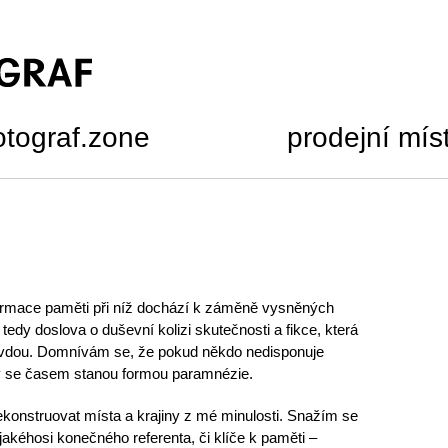
otograf.zone
prodejní mís
formace paměti při níž dochází k záměně vysněných
 tedy doslova o duševní kolizi skutečnosti a fikce, která
avdou. Domnívám se, že pokud někdo nedisponuje
y se časem stanou formou paramnézie.
onstruovat místa a krajiny z mé minulosti. Snažím se
akéhosi konečného referenta, či klíče k paměti –