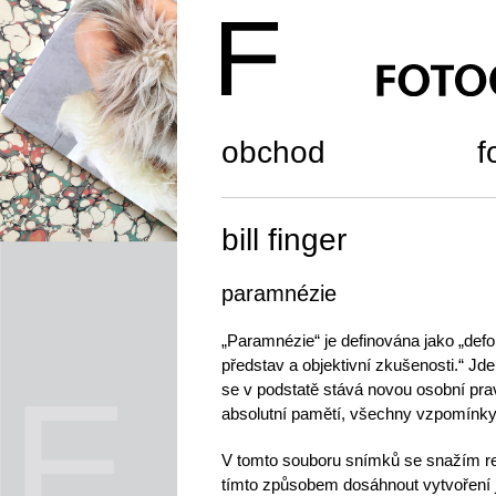
obchod
f
bill finger
paramnézie
„Paramnézie“ je definována jako „de
představ a objektivní zkušenosti.“ Jde
se v podstatě stává novou osobní pr
absolutní pamětí, všechny vzpomínk
V tomto souboru snímků se snažím rek
tímto způsobem dosáhnout vytvoření j