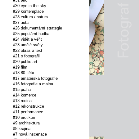
#31 tělo
#30 eye in the sky
#29 kontemplace
#28 cultura / natura
#27 auta
#26 dokumentární strategie
#25 populární hudba
#24 vidět a věřit
#23 umělé světy
#22 obraz a text
#21 o fotografii
#20 public art
#19 film
#18 80. léta
#17 amatérská fotografie
#16 fotografie a malba
#15 praha
#14 komerce
#13 rodina
#12 rekonstrukce
#11 performance
#10 erotikon
#9 architektura
#8 krajina
#7 nová inscenace