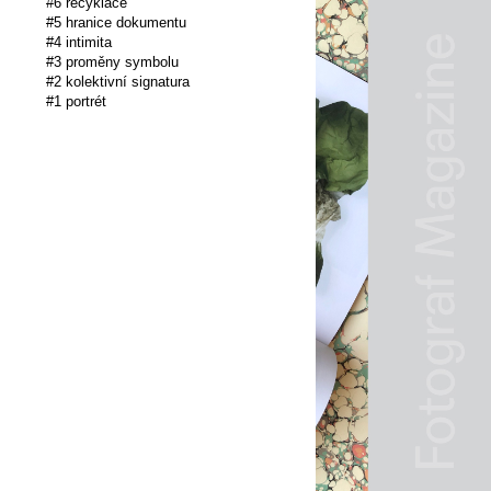
#6 recyklace
#5 hranice dokumentu
#4 intimita
#3 proměny symbolu
#2 kolektivní signatura
#1 portrét