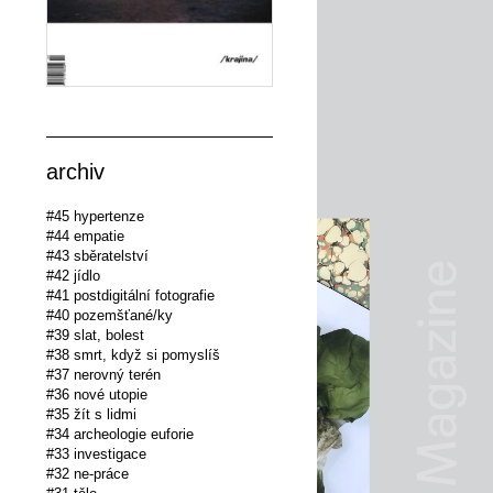
archiv
#45 hypertenze
#44 empatie
#43 sběratelství
#42 jídlo
#41 postdigitální fotografie
#40 pozemšťané/ky
#39 slat, bolest
#38 smrt, když si pomyslíš
#37 nerovný terén
#36 nové utopie
#35 žít s lidmi
#34 archeologie euforie
#33 investigace
#32 ne-práce