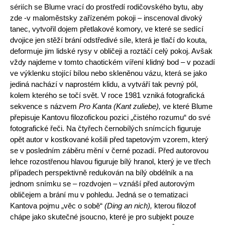
sériích se Blume vrací do prostředí rodičovského bytu, aby
zde -v maloměstsky zařízeném pokoji – inscenoval divoký
tanec, vytvořil dojem přetlakové komory, ve které se sedící
dvojice jen stěží brání odstředivé sí­le, která je tlačí do kouta,
deformuje jim lidské rysy v obličeji a roztáčí celý pokoj. Avšak
vždy najdeme v tomto chaotickém víření klidný bod – v poza­dí
ve výklenku stojící bílou nebo skleněnou vázu, která se jako
jediná nachází v naprostém klidu, a vytváří tak pevný pól,
kolem kterého se točí svět. V roce 1981 vzniká fotografická
sekvence s názvem
Pro Kanta (Kant zuliebe),
ve které Blume
přepisuje Kantovu filozofickou pozici „čistého ro­zumu“ do své
fotografické řeči. Na čtyřech černobílých snímcích figuruje
opět autor v kostkované košili před tapetovým vzorem, který
se v po­sledním záběru mění v černé pozadí. Před autorovou
lehce rozostřenou hlavou figuruje bílý hranol, který je ve třech
případech perspektivně redukován na bílý obdélník a na
jednom snímku se – rozdvojen – vznáší před autorovým
obličejem a brání mu v pohledu. Jedná se o tematizaci
Kantova pojmu „věc o sobě“
(Ding an nich),
kterou filozof
chápe jako skutečné jsoucno, které je pro subjekt pouze