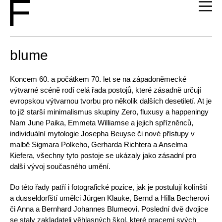
blume
Koncem 60. a počátkem 70. let se na západoněmecké
výtvarné scéně rodí celá řada postojů, které zásadně určují
evropskou výtvarnou tvorbu pro několik dalších desetiletí. At je
to již starší minimalismus skupiny Zero, fluxusy a happeningy
Nam June Paika, Emmeta Williamse a jejich spříz­něnců,
individuální mytologie Josepha Beuyse či nové přístupy v
malbě Sigmara Polkeho, Gerharda Richtera a Anselma
Kiefera, všechny tyto po­stoje se ukázaly jako zásadní pro
další vývoj současného umění.
Do této řady patří i fotografické pozice, jak je postulují kolínští
a dusseldorfští umělci Jürgen Klauke, Bernd a Hilla Becherovi
či Anna a Bernhard Johannes Blumeovi. Poslední dvě dvojice
se staly zakladateli věhlasných škol, které pracemi svých