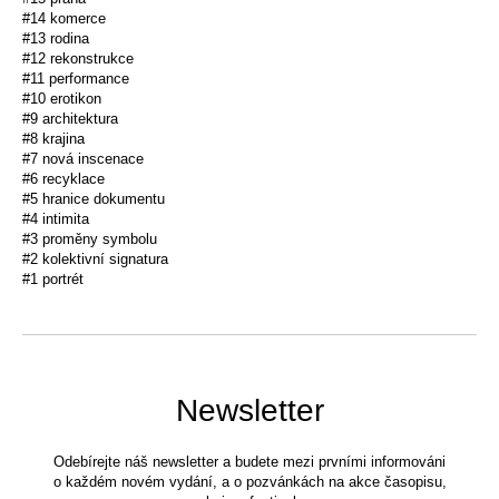
#14 komerce
#13 rodina
#12 rekonstrukce
#11 performance
#10 erotikon
#9 architektura
#8 krajina
#7 nová inscenace
#6 recyklace
#5 hranice dokumentu
#4 intimita
#3 proměny symbolu
#2 kolektivní signatura
#1 portrét
Newsletter
Odebírejte náš newsletter a budete mezi prvními informováni
o každém novém vydání, a o pozvánkách na akce časopisu,