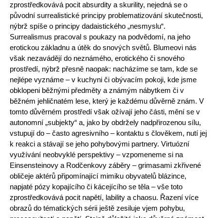
zprostředkovává pocit absurdity a skurility, nejedná se o
původní surrealistické principy proble­matizování skutečnosti,
nýbrž spíše o principy dadaistického „nesmyslu“.
Surrealismus pracoval s poukazy na podvědomí, na jeho
erotickou základnu a útěk do snových světů. Blumeovi nás
však nezavádějí do neznámého, erotického či snového
prostředí, nýbrž přesně naopak: nacházíme se tam, kde se
nejlépe vyznáme – v kuchyni či obývacím pokoji, kde jsme
obklopeni běžnými předměty a známým nábytkem či v
běžném jehličnatém lese, který je každému důvěrně znám. V
tomto důvěrném prostředí však ožívají jeho části, mění se v
autonomní „subjekty“ a, jako by obdržely nadpřiro­zenou sílu,
vstupují do – často agresivního – kontaktu s člověkem, nutí jej
k reakci a stávají se jeho pohybovými partnery. Virtuózní
využívání neob­vyklé perspektivy – vzpomeneme si na
Einsensteinovy a Rodčenkovy záběry – grimasami zkřivené
obličeje aktérů připomínající mimiku obyvatelů blázince,
napjaté pózy kopajícího či kácejícího se těla – vše toto
zprostředkovává pocit napětí, lability a chaosu. Řazení více
obrazů do tématických sérii ještě zesiluje vjem pohybu,