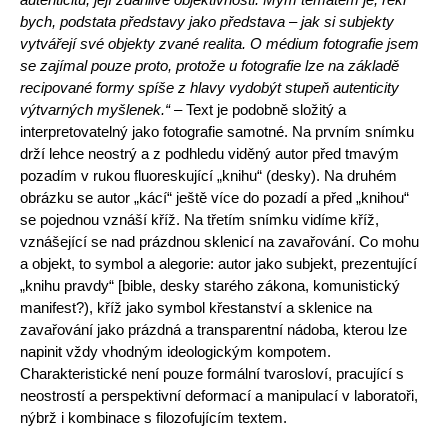
bych, podstata představy jako představa – jak si subjekty
vytvářejí své objekty zvané realita. O médi­
um fotografie jsem
se zajímal pouze proto, protože u fotografie lze na základě
recipované formy spíše z hlavy vydobýt stupeň autenticity
výtvarných
myšlenek.“ –
Text je podobně složitý a
interpretovatelný jako fotografie samotné. Na prvním snímku
drží lehce neostrý a z podhledu viděný autor před tmavým
pozadím v rukou fluoreskující „knihu“ (desky). Na druhém
obrázku se autor „kácí“ ještě více do pozadí a před „knihou“
se pojednou vznáší kříž. Na třetím snímku vidíme kříž,
vznášející se nad prázdnou sklenicí na zavařování. Co mohu
a objekt, to symbol a alegorie: autor jako subjekt, prezentující
„knihu pravdy“ [bible, desky starého zákona, komunistický
manifest?), kříž jako symbol křestanství a sklenice na
zavařování ja­ko prázdná a transparentní nádoba, kterou lze
napinit vždy vhodným ideologickým kompotem.
Charakteristické není pouze formální tvarosloví, pra­cující s
neostrostí a perspektivní deformací a manipulací v laboratoři,
nýbrž i kombinace s filozofujícím textem.