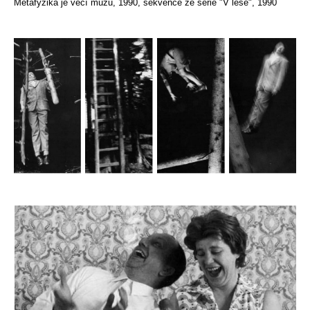
Metafyzika je věcí mužů, 1990, sekvence ze serie "V lese", 1990