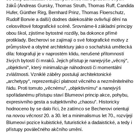
žáků (Andreas Gursky, Thomas Struth, Thomas Ruff, Candida
Hufer, Günther Rirg, Bernhard Prinz, Thomas Floerschutz,
Rudolf Bonvie a další) dodnes dalekosáhle ovlivňují dění na
celosvětové fotografické scéně. Srovnáme-li základní principy
obou škol, zjistíme bytostné rozdíly, ba dokonce přímé
protiklady. Becherovi se zajímají o své fo­tografické motivy z
průmyslové a obytné architektury jako o sochařská umělecká
díla: fotografují je v naprostém klidu, nerušené přítomností
živých bytostí či mraků. Jejich přístup je nanejvýše „věcný“,
„objektivní“, který minimalizuje náhodnosti či momentální
zvláštnosti. Vzniklé záběry postulují architektonické
„archetypy“, reprezentující platnost věcného a nezměnitelného
řádu. Proti tomuto „věcnému“, „objektivnímu“ a nanejvýš
spořáda­nému přístupu staví Blumeovi princip akce, pohybu,
expresivního gesta a subjektivního „chaosu“. Historicky
hodnoceno by se dalo říci, že zatímco se Becherovi orientují
na
novou věcnost
20. a 30. let a minimalismus let 70., rozvíjejí
Blumeovi pozice kubistické, futuristické a dadaistické, a te­dy i
přístupy poválečného akčního umění.