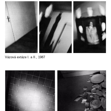
Vázová extáze I. a II., 1987