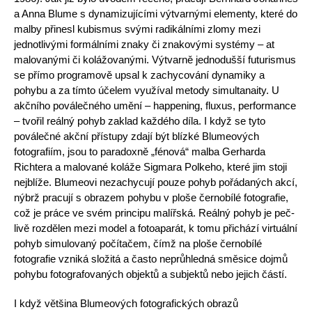
a Anna Blume s dynamizujícími výtvarnými elementy, které do
malby přinesl kubismus svými radikálními zlomy mezi
jednotlivými formálními znaky či znakovými systémy – at
malovanými či kolážovanými. Výtvarně jednodušší futurismus
se přímo programově upsal k zachycování dynamiky a
pohybu a za tímto účelem využíval metody simultanaity. U
akčního poválečného umění – hap­pening, fluxus, performance
– tvořil reálný pohyb zaklad každého díla. I když se tyto
poválečné akční přístupy zdají být blízké Blumeových
fotografi­ím, jsou to paradoxně „fénová“ malba Gerharda
Richtera a malované koláže Sigmara Polkeho, které jim stoji
nejblíže. Blumeovi nezachycují pouze pohyb pořádaných akcí,
nýbrž pracují s obrazem pohybu v ploše černobílé fotografie,
což je práce ve svém principu malířská. Reálný pohyb je peč­
livě rozdělen mezi model a fotoaparát, k tomu přichází virtuální
pohyb simulovaný počítačem, čímž na ploše černobílé
fotografie vzniká složitá a čas­to neprůhledná směsice dojmů
pohybu fotografovaných objektů a subjektů nebo jejich částí.
I když většina Blumeových fotografických obrazů