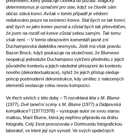
předmětem, který potlačuje člověka do pozadí:
Magický
determinismus je označení pro stav, když se člověk sám
občas stává konví. Avšak v tomto případě je vědomí
redukováno pouze na existenci konve. Stal bych se tak konví,
aniž bych se jako konev poznal
a zůstal bych tak přesvědčen,
že jsem na rozdíl od konve zůstal sebou samým. Tak tomu
však není. –
V tomto obrazovém komentáři jasně zní
Duchampovská dialektika nesmyslu. Jistě má však pravdu
Bazon Brock, když poukazuje na skutečnost, že Blumeovi
neopakují jednoduše Duchampovo vytržení předmětu z jejich
původního kontextu a jejich následné přesazení do kontextu
nového (dekontextualizace), nýbrž že jejich pří­stup sleduje
princip postmoderní dekonstrukce, kdy umělec z nalezených
elementů sestavuje celou novou kompozici.
Ve třech sériích z této doby – Ti
rozviklaná léta s M. Blume
(1977),
Dvě taneční scény s M. Blume
(1977)
a Didipovská
komplikace?
(1977/1978) – vystupuje autor se svou starou
matkou, Marií Blume, která jej nepřímo připravila na dráhu
fotografa. Celý život provozovala v Dortmundu fotografickou
laboratoř, ve které její syn vyrostl. Ve svých společných