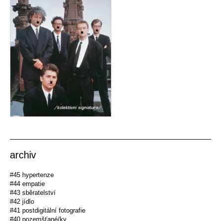
archiv
#45 hypertenze
#44 empatie
#43 sběratelství
#42 jídlo
#41 postdigitální fotografie
#40 pozemšťané/ky