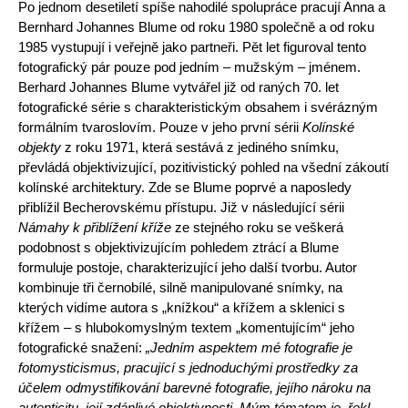
Po jednom desetiletí spíše nahodilé spolupráce pracují Anna a
Bernhard Johannes Blume od roku 1980 společně a od roku
1985 vystupují i ve­řejně jako partneři. Pět let figuroval tento
fotografický pár pouze pod jedním – mužským – jménem.
Berhard Johannes Blume vytvářel již od raných 70. let
fotografické série s charakteristickým obsahem i svérázným
formálním tvaroslovím. Pouze v jeho první sérii
Kolínské
objekty
z roku 1971, která sestává z jediného snímku,
převládá objektivizující, pozitivistický pohled na všední zákoutí
kolínské architektury. Zde se Blume poprvé a napo­sledy
přiblížil Becherovskému přístupu. Již v následující sérii
Námahy k přiblížení kříže
ze stejného roku se veškerá
podobnost s objektivizujícím po­hledem ztrácí a Blume
formuluje postoje, charakterizující jeho další tvorbu. Autor
kombinuje tři černobílé, silně manipulované snímky, na
kterých vidíme autora s „knížkou“ a křížem a sklenici s
křížem – s hlubokomyslným textem „komentujícím“ jeho
fotografické snažení:
„Jedním aspektem mé
fotografie je
fotomysticismus, pracující s jednoduchými prostředky za
účelem odmystifikování barevné fotografie, jejího nároku na
autenticitu, její
zdánlivé objektivnosti. Mým tématem je, řekl