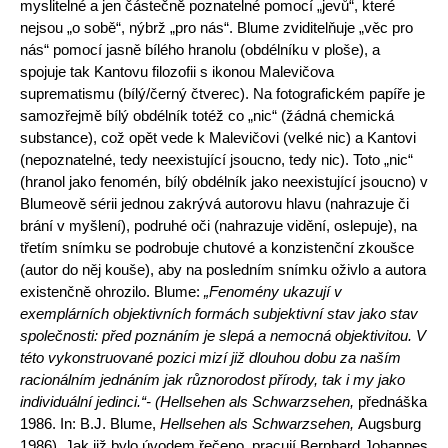
myslitelné a jen částečně po­znatelné pomocí „jevů“, které
nejsou „o sobě“, nýbrž „pro nás“. Blume zviditelňuje „věc pro
nás“ pomocí jasně bílého hranolu (obdélníku v ploše), a
spojuje tak Kantovu filozofii s ikonou Malevičova
suprematismu (bílý/černý čtverec). Na fotografickém papíře je
samozřejmě bílý obdélník totéž co „nic“ (žádná chemická
substance), což opět vede k Malevičovi (velké nic) a Kantovi
(nepoznatelné, tedy neexistující jsoucno, tedy nic). Toto „nic“
(hranol jako fenomén, bílý obdélník jako neexistující jsoucno) v
Blumeově sérii jednou zakrývá autorovu hlavu (nahrazuje či
brání v myšlení), podru­hé oči (nahrazuje vidění, oslepuje), na
třetím snímku se podrobuje chutové a konzistenční zkoušce
(autor do něj kouše), aby na posledním snímku oživlo a autora
existenčně ohrozilo. Blume:
„Fenomény ukazují v
exemplárních objektivních formách subjektivní stav jako stav
společnosti: před po­
znáním je slepá a nemocná objektivitou. V
této vykonstruované pozici mizí již dlouhou dobu za naším
racionálním jednáním jak různorodost přírody,
tak i my jako
individuální jedinci.“- (Hellsehen als Schwarzsehen,
přednáška
1986. In: B.J. Blume,
Hellsehen als Schwarzsehen,
Augsburg
1986). Jak již bylo úvodem řečeno, pracují Bernhard Johannes