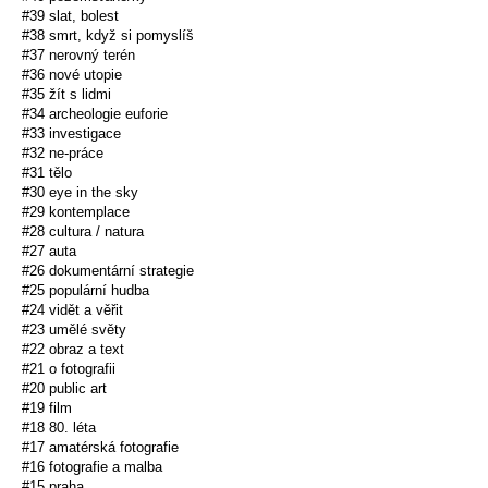
#39 slat, bolest
#38 smrt, když si pomyslíš
#37 nerovný terén
#36 nové utopie
#35 žít s lidmi
#34 archeologie euforie
#33 investigace
#32 ne-práce
#31 tělo
#30 eye in the sky
#29 kontemplace
#28 cultura / natura
#27 auta
#26 dokumentární strategie
#25 populární hudba
#24 vidět a věřit
#23 umělé světy
#22 obraz a text
#21 o fotografii
#20 public art
#19 film
#18 80. léta
#17 amatérská fotografie
#16 fotografie a malba
#15 praha