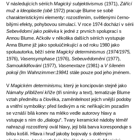
V následujících sériích
Magický subjektivismus
(1971),
Zářící
muž a ldeoplastie (obě
1972) pracuje Blume se sobě
charakteristickými elemen­ty: rozostřením, světlenými černo-
bílými efekty, pohybovou simulací. V roce 1974 dochází v sérii
Sebevědomí jako polévka
k jedné z prvních spolu­prací s
Annou Blume. Ačkoliv v několika dalších sériích vystupuje
Anna Blume již jako spoluúčinkující a od roku 1980 jako
spoluautorka, běží série
Magický determinismus (1974/1975,
1976),
Vasensymphase
(1976),
Sebeuvědomění
(1977),
Samouklidňování
(1977),
Vasenextaze
(1981) a
V šíleném
pokoji (lm Wahnzimmer:19841
stále pouze pod jeho jménem.
V
Magickém determinismu,
který je koncipován stejně jako
Námahy přiblížení kříže
(tři snímky a text), tematizuje Blume
vztah předmětu a člo­věka, zaměnitelnost jejich vnější podoby
a vnitřní symboliky: před šedivým a nic neříkajícím pozadím
se vznáší bílá konev na mléko vedle autorovy hlavy a
vstupuje s ním do „dialogu“. Tvary keramické nádoby téměř
nahrazují rozostřený ovál hlavy, její bílá barva koresponduje s
bílou košilí. Hlava i hruď jakoby bojovaly s dotěrným