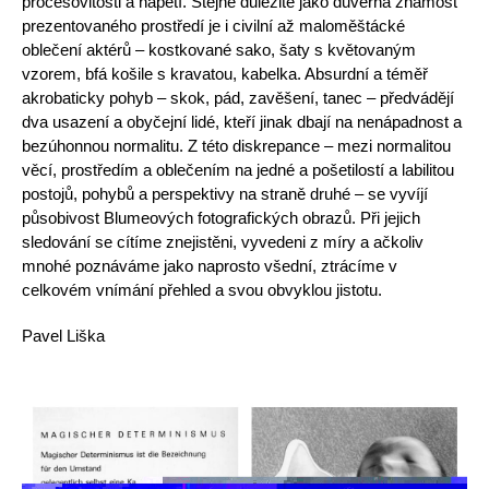
procesovitosti a napětí. Stejně důležité jako důvěrná známost
prezentovaného prostředí je i civilní až maloměštác­ké
oblečení aktérů – kostkované sako, šaty s květovaným
vzorem, bfá košile s kravatou, kabelka. Absurdní a téměř
akrobaticky pohyb – skok, pád, zavěšení, tanec – předvádějí
dva usazení a obyčejní lidé, kteří jinak dbají na nenápadnost a
bezúhonnou normalitu. Z této diskrepance – mezi nor­malitou
věcí, prostředím a oblečením na jedné a pošetilostí a labilitou
postojů, pohybů a perspektivy na straně druhé – se vyvíjí
působivost Blumeových fotografických obrazů. Při jejich
sledování se cítíme znejistěni, vyvedeni z míry a ačkoliv
mnohé poznáváme jako naprosto všední, ztrá­címe v
celkovém vnímání přehled a svou obvyklou jistotu.
Pavel Liška