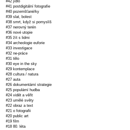
#42 jídlo
#41 postdigitální fotografie
#40 pozemšťané/ky
#39 slat, bolest
#38 smrt, když si pomyslíš
#37 nerovný terén
#36 nové utopie
#35 žít s lidmi
#34 archeologie euforie
#33 investigace
#32 ne-práce
#31 tělo
#30 eye in the sky
#29 kontemplace
#28 cultura / natura
#27 auta
#26 dokumentární strategie
#25 populární hudba
#24 vidět a věřit
#23 umělé světy
#22 obraz a text
#21 o fotografii
#20 public art
#19 film
#18 80. léta