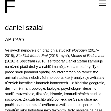
daniel szalai
AB OVO
Ve svých nejnovějších pracích a studiích
Novogen
(2017–
2018),
Stadtluft Macht Frei
(2018– nyní),
Means of Endeavour
(2018) a
Spectrum
(2018) se fotograf Daniel Szalai zaměřuje
na různé ptačí druhy a nahlíží na ně jako na metafory. Tyto
práce svou povahou spadají do interpretačního rámce tzv.
animal studies neboli vědního oboru, který analyzuje zvířata v
různých interdisciplinárních kontextech – z hlediska geografie,
dějin umění, antropologie, biologie, psychologie, literárních
studií, muzeologie, filozofie, historie, komunikačních studií a
sociologie. Za užití těchto úhlů pohledu se Szalai chce jak
poučit o vztahu mezi člověkem a zvířetem, tak i porozumět
zvířatům jako bytostem jako takovým, tedy nehledě na naše