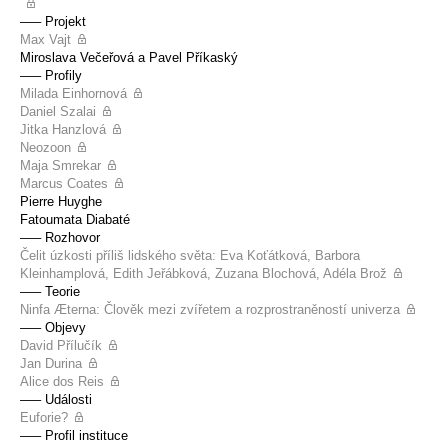
––– Projekt
Max Vajt
Miroslava Večeřová a Pavel Příkaský
––– Profily
Milada Einhornová
Daniel Szalai
Jitka Hanzlová
Neozoon
Maja Smrekar
Marcus Coates
Pierre Huyghe
Fatoumata Diabaté
––– Rozhovor
Čelit úzkosti příliš lidského světa: Eva Koťátková, Barbora
Kleinhamplová, Edith Jeřábková, Zuzana Blochová, Adéla Brož
––– Teorie
Ninfa Æterna: Člověk mezi zvířetem a rozprostraněností univerza
––– Objevy
David Přílučík
Jan Durina
Alice dos Reis
––– Události
Euforie?
––– Profil instituce