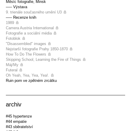
Měsíc fotografie, Minsk
––– Výstava
9. trienále současného umění U3
––– Recenze knih
1989
Camera Austria International
Fotografie a sociální média
Fotoblok
"Disassembled" images
Nejstarší fotografie Prahy 1850-1870
How To Do The Flowers
Skipping School, Learning the Fire of Things
Máj/My
Futeral
Oh Yeah, Yea, Yea, Yea!.
Ruin porn ve zpětném zrcátku
archiv
#45 hypertenze
#44 empatie
#43 sběratelství