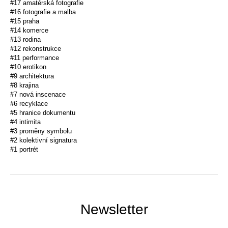
#17 amatérská fotografie
#16 fotografie a malba
#15 praha
#14 komerce
#13 rodina
#12 rekonstrukce
#11 performance
#10 erotikon
#9 architektura
#8 krajina
#7 nová inscenace
#6 recyklace
#5 hranice dokumentu
#4 intimita
#3 proměny symbolu
#2 kolektivní signatura
#1 portrét
Newsletter