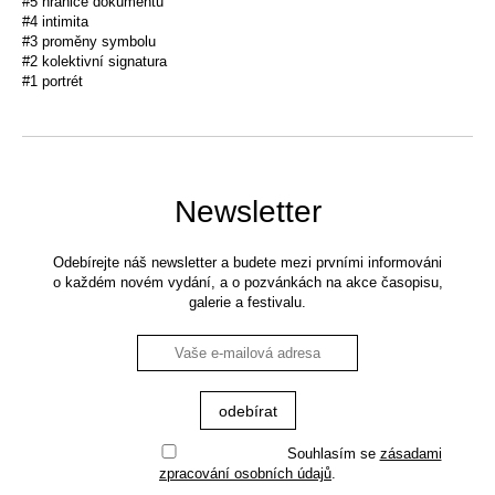
#5 hranice dokumentu
#4 intimita
#3 proměny symbolu
#2 kolektivní signatura
#1 portrét
Newsletter
Odebírejte náš newsletter a budete mezi prvními informováni
o každém novém vydání, a o pozvánkách na akce časopisu,
galerie a festivalu.
Souhlasím se
zásadami
zpracování osobních údajů
.