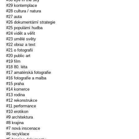
#29 kontemplace
#28 cultura / natura
#27 auta
#26 dokumentární strategie
#25 populární hudba
#24 vidět a věřit
#23 umělé světy
#22 obraz a text
#21 o fotografii
#20 public art
#19 film
#18 80. léta
#17 amatérská fotografie
#16 fotografie a malba
#15 praha
#14 komerce
#13 rodina
#12 rekonstrukce
#11 performance
#10 erotikon
#9 architektura
#8 krajina
#7 nová inscenace
#6 recyklace