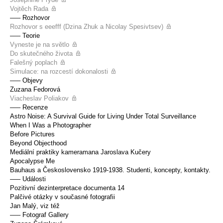
Vojtěch Rada
––– Rozhovor
Rozhovor s eeefff (Dzina Zhuk a Nicolay Spesivtsev)
––– Teorie
Vyneste je na světlo
Do skutečného života
Falešný poplach
Simulace: na rozcestí dokonalosti
––– Objevy
Zuzana Fedorová
Viacheslav Poliakov
––– Recenze
Astro Noise: A Survival Guide for Living Under Total Surveillance
When I Was a Photographer
Before Pictures
Beyond Objecthood
Mediální praktiky kameramana Jaroslava Kučery
Apocalypse Me
Bauhaus a Československo 1919-1938. Studenti, koncepty, kontakty.
––– Události
Pozitivní dezinterpretace documenta 14
Palčivé otázky v současné fotografii
Jan Malý, viz též
––– Fotograf Gallery