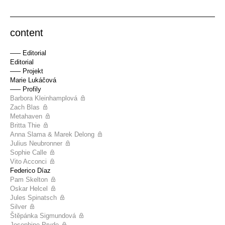
content
––– Editorial
Editorial
––– Projekt
Marie Lukáčová
––– Profily
Barbora Kleinhamplová
Zach Blas
Metahaven
Britta Thie
Anna Slama & Marek Delong
Julius Neubronner
Sophie Calle
Vito Acconci
Federico Díaz
Pam Skelton
Oskar Helcel
Jules Spinatsch
Silver
Štěpánka Sigmundová
Josephine Pryde