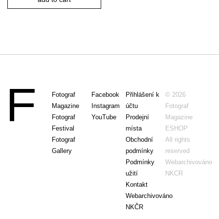
Fotograf
Facebook
Přihlášení k
© 2026
Magazine
Instagram
účtu
Fotograf
Fotograf
YouTube
Prodejní
Magazine
Festival
místa
ESHOP
Fotograf
Obchodní
All rights
Gallery
podmínky
reserved
Podmínky
Webarchivováno
užití
NKCR
Kontakt
Webarchivováno
NKČR