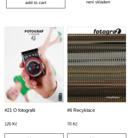
není skladem
add to cart
#21 O fotografii
#6 Recyklace
120
Kč
70
Kč