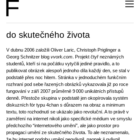
do skutečného života
V dubnu 2006 založili Oliver Laric, Christoph Priglinger a
Georg Schnitzer blog
vvork.com
. Projekt čtyř neznámých
studentů, kteří si na počátku vytyčili jediné pravidlo, a to
publikovat obrázek alespoň jednoho díla každý den, se stal v
podstatě přes noc hitem. Stránka v jednoduchém funkčním
rozhraní pod sebe řazených obrázků vykazovala již po roce
fungování v září 2007 průměrně 9 000 unikátních přístupů
denně. Přestože skupina v podstatě jen okopírovala systém
diskuzních fór typu 4chan s důrazem na obraz a minimum
textu, toto rozhodnutí se ukázalo jako revoluční. A to právě v
zaměření na internet nikoli jako specifické médium ve smyslu
předchozího “internetového umění”, ale jako prostor pro
propagaci umění ze skutečného života. To ale neznamenalo,
že by internet podobu umění neovlivnil, naopak ji ovlivnil