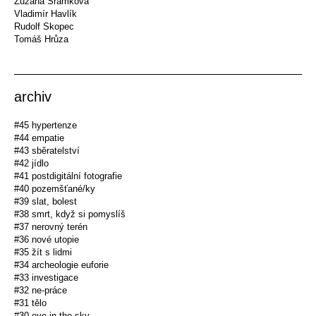
Zuzana Šrámková
Vladimír Havlík
Rudolf Skopec
Tomáš Hrůza
archiv
#45 hypertenze
#44 empatie
#43 sběratelství
#42 jídlo
#41 postdigitální fotografie
#40 pozemšťané/ky
#39 slat, bolest
#38 smrt, když si pomyslíš
#37 nerovný terén
#36 nové utopie
#35 žít s lidmi
#34 archeologie euforie
#33 investigace
#32 ne-práce
#31 tělo
#30 eye in the sky