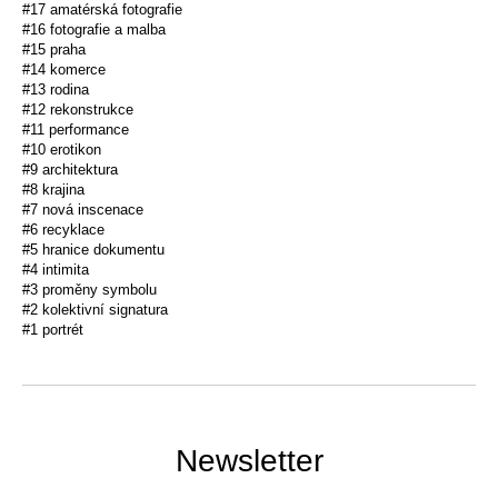
#17 amatérská fotografie
#16 fotografie a malba
#15 praha
#14 komerce
#13 rodina
#12 rekonstrukce
#11 performance
#10 erotikon
#9 architektura
#8 krajina
#7 nová inscenace
#6 recyklace
#5 hranice dokumentu
#4 intimita
#3 proměny symbolu
#2 kolektivní signatura
#1 portrét
Newsletter