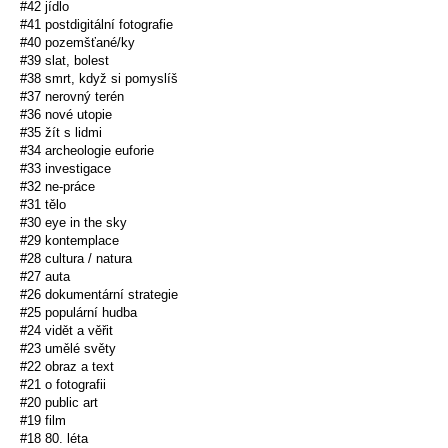
#42 jídlo
#41 postdigitální fotografie
#40 pozemšťané/ky
#39 slat, bolest
#38 smrt, když si pomyslíš
#37 nerovný terén
#36 nové utopie
#35 žít s lidmi
#34 archeologie euforie
#33 investigace
#32 ne-práce
#31 tělo
#30 eye in the sky
#29 kontemplace
#28 cultura / natura
#27 auta
#26 dokumentární strategie
#25 populární hudba
#24 vidět a věřit
#23 umělé světy
#22 obraz a text
#21 o fotografii
#20 public art
#19 film
#18 80. léta