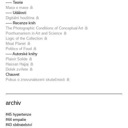
––– Teorie
Maso o mase
––– Události
Digitální houština
––– Recenze knih
The Photographic Conditions of Conceptual Art
Posthumanism in Art and Science
Logic of the Collection
Meat Planet
Politics of Food
––– Autorské knihy
Plaisir Solide
Hassan Hajjaj
Dotek zvířete
Chauvet
Pokus o znovunalezení skutečnosti
archiv
#45 hypertenze
#44 empatie
#43 sběratelství