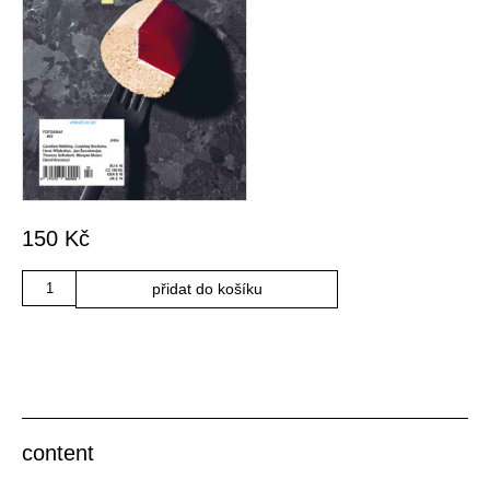
150
Kč
Množství
přidat do košíku
content