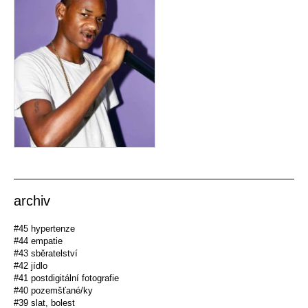
archiv
#45 hypertenze
#44 empatie
#43 sběratelství
#42 jídlo
#41 postdigitální fotografie
#40 pozemšťané/ky
#39 slat, bolest