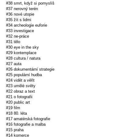
#38 smrt, když si pomyslíš
#37 nerovný terén
#36 nové utopie
#35 žít s lidmi
#34 archeologie euforie
#33 investigace
#32 ne-práce
#31 tělo
#30 eye in the sky
#29 kontemplace
#28 cultura / natura
#27 auta
#26 dokumentární strategie
#25 populární hudba
#24 vidět a věřit
#23 umělé světy
#22 obraz a text
#21 o fotografii
#20 public art
#19 film
#18 80. léta
#17 amatérská fotografie
#16 fotografie a malba
#15 praha
#14 komerce