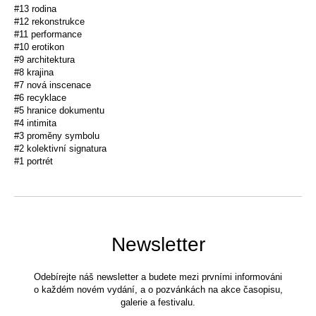
#13 rodina
#12 rekonstrukce
#11 performance
#10 erotikon
#9 architektura
#8 krajina
#7 nová inscenace
#6 recyklace
#5 hranice dokumentu
#4 intimita
#3 proměny symbolu
#2 kolektivní signatura
#1 portrét
Newsletter
Odebírejte náš newsletter a budete mezi prvními informováni
o každém novém vydání, a o pozvánkách na akce časopisu,
galerie a festivalu.