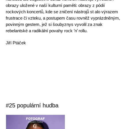
obrazy uložené v naší kulturní paměti: obrazy z pódií
rockových koncertů, kde se zničení nástrojů st alo výrazem
frustrace či vzteku, a postupem času rovněž vyprázdněným,
povinným gestem, jež si šoubyznys vyvolil za znak
rebelantské a radikální povahy rock ’n’ rollu.
Jiří Ptáček
#25 populární hudba