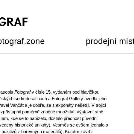
otograf.zone
prodejní mís
 časopis
Fotograf
v čísle 15, vydaném pod hlavičkou
ňských sedmdesátinách a Fotograf Gallery uvedla jeho
Pavel Vančát a je dobře, že s exponáty nešetřil. V trojici
o zpřístupnit poměrně značné množství, výstavní síně
am, kde se to nabízelo, dostalo přednost původní
dvedeny historické unikáty). Vesměs se ovšem jednalo o
 pozitivů z barevných materiálů). Kurátor zavrhl