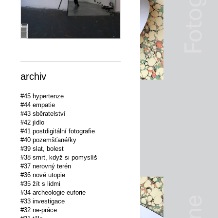
archiv
#45 hypertenze
#44 empatie
#43 sběratelství
#42 jídlo
#41 postdigitální fotografie
#40 pozemšťané/ky
#39 slat, bolest
#38 smrt, když si pomyslíš
#37 nerovný terén
#36 nové utopie
#35 žít s lidmi
#34 archeologie euforie
#33 investigace
#32 ne-práce