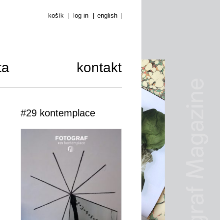
košík
|
log in
|
english
|
ta
kontakt
#29 kontemplace