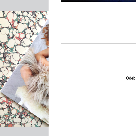
Odebí