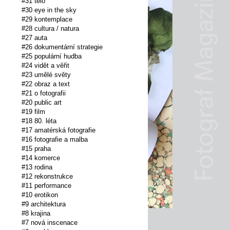
#31 tělo
#30 eye in the sky
#29 kontemplace
#28 cultura / natura
#27 auta
#26 dokumentární strategie
#25 populární hudba
#24 vidět a věřit
#23 umělé světy
#22 obraz a text
#21 o fotografii
#20 public art
#19 film
#18 80. léta
#17 amatérská fotografie
#16 fotografie a malba
#15 praha
#14 komerce
#13 rodina
#12 rekonstrukce
#11 performance
#10 erotikon
#9 architektura
#8 krajina
#7 nová inscenace