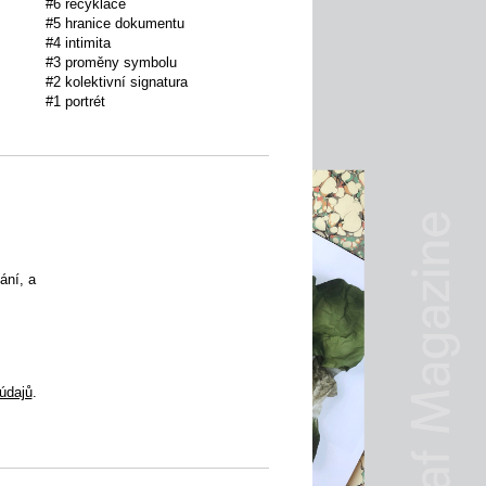
#6 recyklace
#5 hranice dokumentu
#4 intimita
#3 proměny symbolu
#2 kolektivní signatura
#1 portrét
ání, a
údajů
.