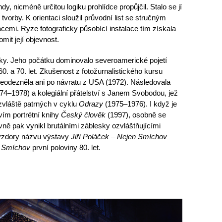
y, nicméně určitou logiku prohlídce propůjčil. Stalo se jí
vorby. K orientaci sloužil průvodní list se stručným
cemi. Ryze fotograficky působící instalace tím získala
omit její objevnost.
átky. Jeho počátku dominovalo severoamerické pojetí
0. a 70. let. Zkušenost z fotožurnalistického kursu
 neodezněla ani po návratu z USA (1972). Následovala
74–1978) a kolegiální přátelství s Janem Svobodou, jež
 zvláště patrných v cyklu
Odrazy
(1975–1976). I když je
ím portrétní knihy
Český člověk
(1997), osobně se
ně pak vynikl brutálními záblesky ozvláštňujícími
vzdory názvu výstavy
Jiří Poláček – Nejen Smíchov
 Smíchov
první poloviny 80. let.