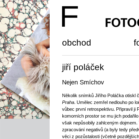
obchod
f
jiří poláček
Nejen Smíchov
Několik snímků Jiřího Poláčka otiskl
Praha
. Umělec zemřel nedlouho po lo
vůbec první retrospektivu. Připravil ji 
komorních prostor se mu jich podařil
však nepůsobily zahlceným dojmem. T
zpracování negativů (a byly tedy pře
věci z pozůstalosti (včetně pozdějších