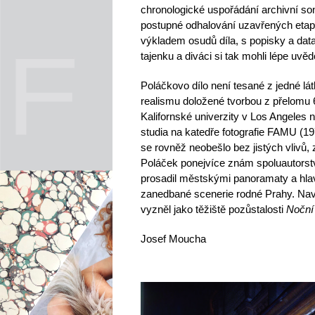
chronologické uspořádání archivní sond
postupné odhalování uzavřených etap t
výkladem osudů díla, s popisky a data
tajenku a diváci si tak mohli lépe uvěd
Poláčkovo dílo není tesané z jedné l
realismu doložené tvorbou z přelomu 6
Kalifornské univerzity v Los Angeles
studia na katedře fotografie FAMU (19
se rovněž neobešlo bez jistých vlivů,
Poláček ponejvíce znám spoluautorstv
prosadil městskými panoramaty a hlav
zanedbané scenerie rodné Prahy. Na
vyzněl jako těžiště pozůstalosti
Noční
Josef Moucha