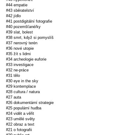
#44 empatie
#43 sběratelství
#42 jídlo
#41 postdigitální fotografie
#40 pozemšťané/ky
#39 slat, bolest
#38 smrt, když si pomyslíš
#37 nerovný terén
#36 nové utopie
#35 žít s lidmi
#34 archeologie euforie
#33 investigace
#32 ne-práce
#31 tělo
#30 eye in the sky
#29 kontemplace
#28 cultura / natura
#27 auta
#26 dokumentární strategie
#25 populární hudba
#24 vidět a věřit
#23 umělé světy
#22 obraz a text
#21 o fotografii