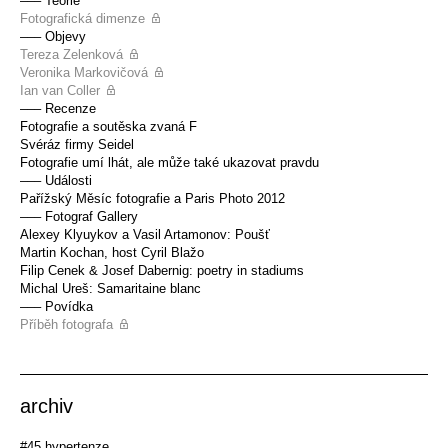
––– Teorie
Fotografická dimenze
––– Objevy
Tereza Zelenková
Veronika Markovičová
Ian van Coller
––– Recenze
Fotografie a soutěska zvaná F
Svéráz firmy Seidel
Fotografie umí lhát, ale může také ukazovat pravdu
––– Události
Pařížský Měsíc fotografie a Paris Photo 2012
––– Fotograf Gallery
Alexey Klyuykov a Vasil Artamonov: Poušť
Martin Kochan, host Cyril Blažo
Filip Cenek & Josef Dabernig: poetry in stadiums
Michal Ureš: Samaritaine blanc
––– Povídka
Příběh fotografa
archiv
#45 hypertenze