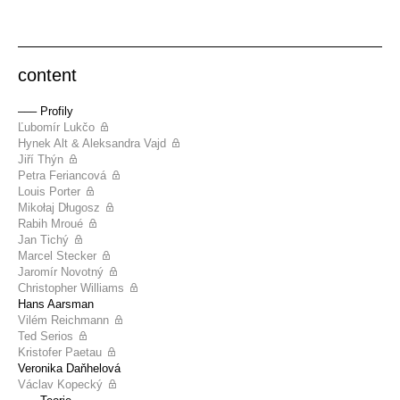
content
––– Profily
Ľubomír Lukčo
Hynek Alt & Aleksandra Vajd
Jiří Thýn
Petra Feriancová
Louis Porter
Mikołaj Długosz
Rabih Mroué
Jan Tichý
Marcel Stecker
Jaromír Novotný
Christopher Williams
Hans Aarsman
Vilém Reichmann
Ted Serios
Kristofer Paetau
Veronika Daňhelová
Václav Kopecký