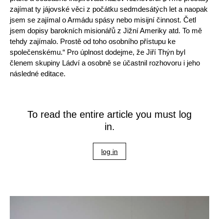
zajímat ty jájovské věci z počátku sedmdesátých let a naopak
jsem se zajímal o Armádu spásy nebo misijní činnost. Četl
jsem dopisy barokních misionářů z Jižní Ameriky atd. To mě
tehdy zajímalo. Prostě od toho osobního přístupu ke
společenskému.“ Pro úplnost dodejme, že Jiří Thýn byl
členem skupiny Ládví a osobně se účastnil rozhovoru i jeho
následné editace.
To read the entire article you must log
in.
log in