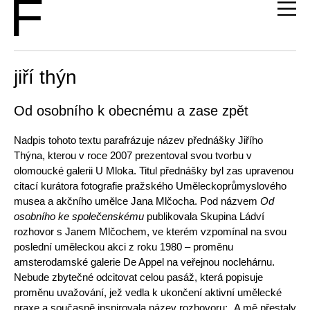
jiří thýn
Od osobního k obecnému a zase zpět
Nadpis tohoto textu parafrázuje název přednášky Jiřího
Thýna, kterou v roce 2007 prezentoval svou tvorbu v
olomoucké galerii U Mloka. Titul přednášky byl zas upravenou
citací kurátora fotografie pražského Uměleckoprůmyslového
musea a akčního umělce Jana Mlčocha. Pod názvem
Od
osobního ke společenskému
publikovala Skupina Ládví
rozhovor s Janem Mlčochem, ve kterém vzpomínal na svou
poslední uměleckou akci z roku 1980 – proměnu
amsterodamské galerie De Appel na veřejnou noclehárnu.
Nebude zbytečné odcitovat celou pasáž, která popisuje
proměnu uvažování, jež vedla k ukončení aktivní umělecké
praxe a současně inspirovala název rozhovoru: „A mě přestaly