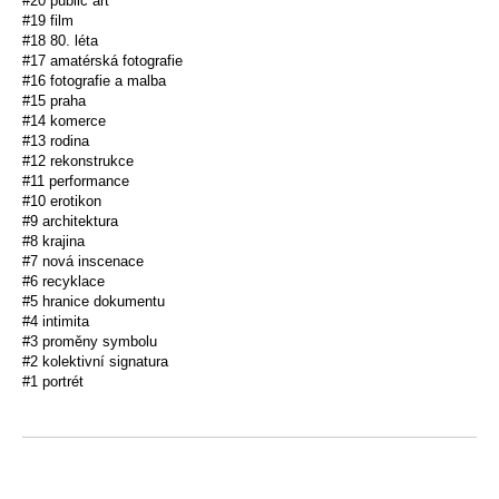
#20 public art
#19 film
#18 80. léta
#17 amatérská fotografie
#16 fotografie a malba
#15 praha
#14 komerce
#13 rodina
#12 rekonstrukce
#11 performance
#10 erotikon
#9 architektura
#8 krajina
#7 nová inscenace
#6 recyklace
#5 hranice dokumentu
#4 intimita
#3 proměny symbolu
#2 kolektivní signatura
#1 portrét