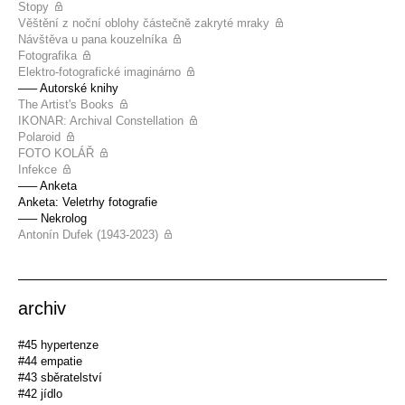
Stopy
Věštění z noční oblohy částečně zakryté mraky
Návštěva u pana kouzelníka
Fotografika
Elektro-fotografické imaginárno
––– Autorské knihy
The Artist's Books
IKONAR: Archival Constellation
Polaroid
FOTO KOLÁŘ
Infekce
––– Anketa
Anketa: Veletrhy fotografie
––– Nekrolog
Antonín Dufek (1943-2023)
archiv
#45 hypertenze
#44 empatie
#43 sběratelství
#42 jídlo