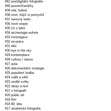
#41 postdigitální fotografie
#40 pozemšťané/ky
#39 slat, bolest
#38 smrt, když si pomyslíš
#37 nerovný terén
#36 nové utopie
#35 žít s lidmi
#34 archeologie euforie
#33 investigace
#32 ne-práce
#31 tělo
#30 eye in the sky
#29 kontemplace
#28 cultura / natura
#27 auta
#26 dokumentární strategie
#25 populární hudba
#24 vidět a věřit
#23 umělé světy
#22 obraz a text
#21 o fotografii
#20 public art
#19 film
#18 80. léta
#17 amatérská fotografie