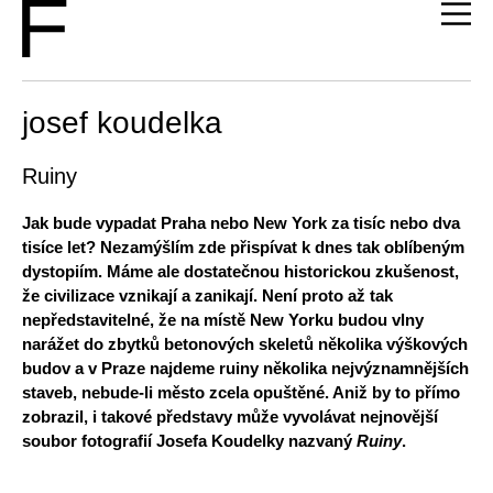
josef koudelka
Ruiny
Jak bude vypadat Praha nebo New York za tisíc nebo dva
tisíce let? Nezamýšlím zde přispívat k dnes tak oblíbeným
dystopiím. Máme ale dostatečnou historickou zkušenost,
že civilizace vznikají a zanikají. Není proto až tak
nepředstavitelné, že na místě New Yorku budou vlny
narážet do zbytků betonových skeletů několika výškových
budov a v Praze najdeme ruiny několika nejvýznamnějších
staveb, nebude-li město zcela opuštěné. Aniž by to přímo
zobrazil, i takové představy může vyvolávat nejnovější
soubor fotografií Josefa Koudelky nazvaný
Ruiny
.