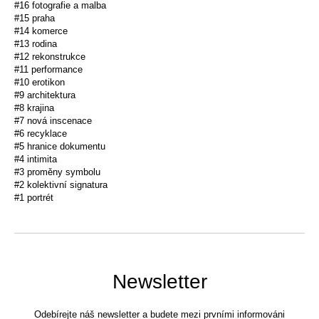
#16 fotografie a malba
#15 praha
#14 komerce
#13 rodina
#12 rekonstrukce
#11 performance
#10 erotikon
#9 architektura
#8 krajina
#7 nová inscenace
#6 recyklace
#5 hranice dokumentu
#4 intimita
#3 proměny symbolu
#2 kolektivní signatura
#1 portrét
Newsletter
Odebírejte náš newsletter a budete mezi prvními informováni