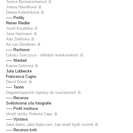
Tereza Bonnaventurová
Jolana Havelková
Deana Kolenčiková
––– Profily
Reiner Riedler
Josef Koudelka
Jana Hartmann
Ada Zielińska
Ad van Denderen
––– Rozhovor
Łukasz Gorczyca - sběratel nedokonalosti
––– Wanted
Karina Golisová
Julia Lübbecke
Francesca Cugno
Dávid Doroš
––– Teorie
Daguerrotypické výpravy do současnosti
––– Recenze
Světotvorná síla fotografie
––– Profil instituce
Uvnitř sbírky Roberta Capy
––– Výstava
Jaké dobro, jaké blaho tam, kde bratři bydlí svorně
––– Recenze knih