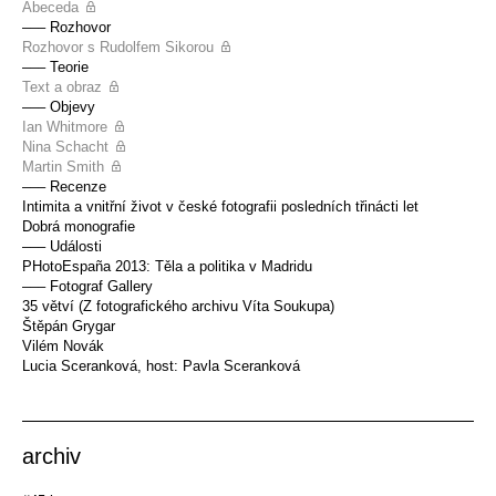
Abeceda
––– Rozhovor
Rozhovor s Rudolfem Sikorou
––– Teorie
Text a obraz
––– Objevy
Ian Whitmore
Nina Schacht
Martin Smith
––– Recenze
Intimita a vnitřní život v české fotografii posledních třinácti let
Dobrá monografie
––– Události
PHotoEspaña 2013: Těla a politika v Madridu
––– Fotograf Gallery
35 větví (Z fotografického archivu Víta Soukupa)
Štěpán Grygar
Vilém Novák
Lucia Sceranková, host: Pavla Sceranková
archiv