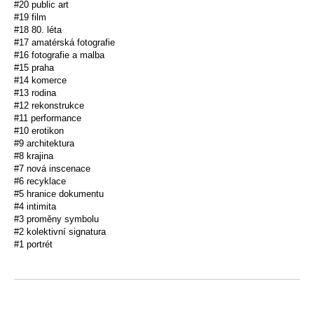
#20 public art
#19 film
#18 80. léta
#17 amatérská fotografie
#16 fotografie a malba
#15 praha
#14 komerce
#13 rodina
#12 rekonstrukce
#11 performance
#10 erotikon
#9 architektura
#8 krajina
#7 nová inscenace
#6 recyklace
#5 hranice dokumentu
#4 intimita
#3 proměny symbolu
#2 kolektivní signatura
#1 portrét