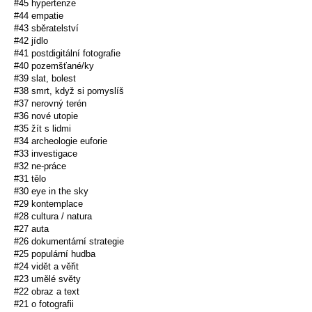
#45 hypertenze
#44 empatie
#43 sběratelství
#42 jídlo
#41 postdigitální fotografie
#40 pozemšťané/ky
#39 slat, bolest
#38 smrt, když si pomyslíš
#37 nerovný terén
#36 nové utopie
#35 žít s lidmi
#34 archeologie euforie
#33 investigace
#32 ne-práce
#31 tělo
#30 eye in the sky
#29 kontemplace
#28 cultura / natura
#27 auta
#26 dokumentární strategie
#25 populární hudba
#24 vidět a věřit
#23 umělé světy
#22 obraz a text
#21 o fotografii