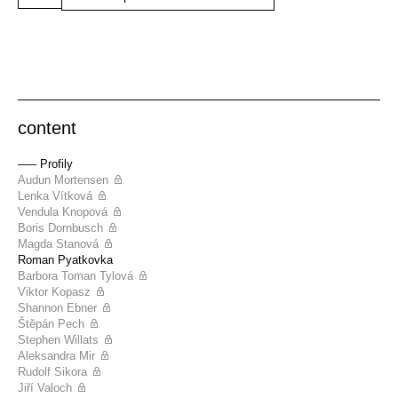
content
––– Profily
Audun Mortensen
Lenka Vítková
Vendula Knopová
Boris Dornbusch
Magda Stanová
Roman Pyatkovka
Barbora Toman Tylová
Viktor Kopasz
Shannon Ebner
Štěpán Pech
Stephen Willats
Aleksandra Mir
Rudolf Sikora
Jiří Valoch