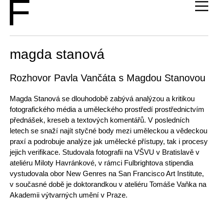
magda stanová
Rozhovor Pavla Vančáta s Magdou Stanovou
Magda Stanová se dlouhodobě zabývá analýzou a kritikou
fotografického média a uměleckého prostředí prostřednictvím
přednášek, kreseb a textových komentářů. V posledních
letech se snaží najít styčné body mezi uměleckou a vědeckou
praxí a podrobuje analýze jak umělecké přístupy, tak i procesy
jejich verifikace. Studovala fotografii na VŠVU v Bratislavě v
ateliéru Miloty Havránkové, v rámci Fulbrightova stipendia
vystudovala obor New Genres na San Francisco Art Institute,
v současné době je doktorandkou v ateliéru Tomáše Vaňka na
Akademii výtvarných umění v Praze.