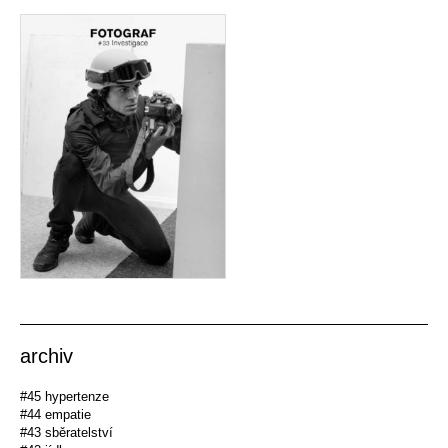
archiv
#45 hypertenze
#44 empatie
#43 sběratelství