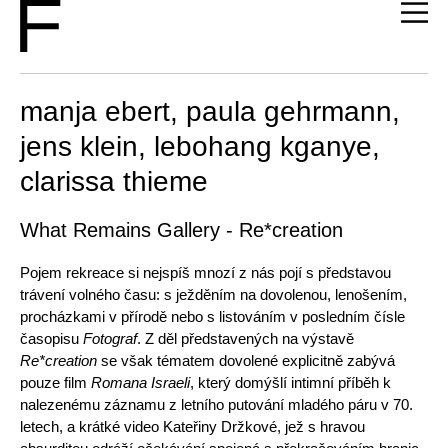
manja ebert, paula gehrmann,
jens klein, lebohang kganye,
clarissa thieme
What Remains Gallery - Re*creation
Pojem rekreace si nejspíš mnozí z nás pojí s představou
trávení volného času: s ježděním na dovolenou, lenošením,
procházkami v přírodě nebo s listováním v posledním čísle
časopisu
Fotograf
. Z děl představených na výstavě
Re*creation
se však tématem dovolené explicitně zabývá
pouze film
Romana Israeli
, který domýšlí intimní příběh k
nalezenému záznamu z letního putování mladého páru v 70.
letech, a krátké video Kateřiny Držkové, jež s hravou