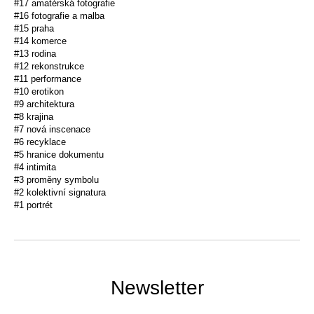
#17 amatérská fotografie
#16 fotografie a malba
#15 praha
#14 komerce
#13 rodina
#12 rekonstrukce
#11 performance
#10 erotikon
#9 architektura
#8 krajina
#7 nová inscenace
#6 recyklace
#5 hranice dokumentu
#4 intimita
#3 proměny symbolu
#2 kolektivní signatura
#1 portrét
Newsletter