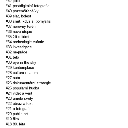
#42 jídlo
#41 postdigitální fotografie
#40 pozemšťané/ky
#39 slat, bolest
#38 smrt, když si pomyslíš
#37 nerovný terén
#36 nové utopie
#35 žít s lidmi
#34 archeologie euforie
#33 investigace
#32 ne-práce
#31 tělo
#30 eye in the sky
#29 kontemplace
#28 cultura / natura
#27 auta
#26 dokumentární strategie
#25 populární hudba
#24 vidět a věřit
#23 umělé světy
#22 obraz a text
#21 o fotografii
#20 public art
#19 film
#18 80. léta