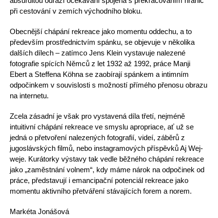
absurditou odráží očekávání spojená s překračováním hranic
při cestování v zemích východního bloku.
Obecnější chápání rekreace jako momentu oddechu, a to
především prostřednictvím spánku, se objevuje v několika
dalších dílech – zatímco Jens Klein vystavuje nalezené
fotografie spících Němců z let 1932 až 1992, práce Manji
Ebert a Steffena Köhna se zaobírají spánkem a intimním
odpočinkem v souvislosti s možností přímého přenosu obrazu
na internetu.
Zcela zásadní je však pro vystavená díla třetí, nejméně
intuitivní chápání rekreace ve smyslu apropriace, ať už se
jedná o přetvoření nalezených fotografií, videí, záběrů z
jugoslávských filmů, nebo instagramových příspěvků Aj Wej-
weje. Kurátorky výstavy tak vedle běžného chápání rekreace
jako „zaměstnání volnem“, kdy máme nárok na odpočinek od
práce, představují i emancipační potenciál rekreace jako
momentu aktivního přetváření stávajících forem a norem.
Markéta Jonášová