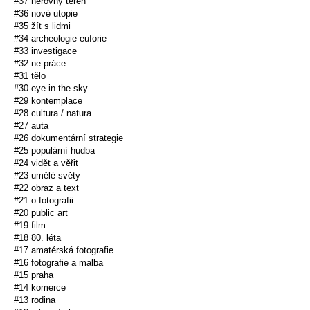
#37 nerovný terén
#36 nové utopie
#35 žít s lidmi
#34 archeologie euforie
#33 investigace
#32 ne-práce
#31 tělo
#30 eye in the sky
#29 kontemplace
#28 cultura / natura
#27 auta
#26 dokumentární strategie
#25 populární hudba
#24 vidět a věřit
#23 umělé světy
#22 obraz a text
#21 o fotografii
#20 public art
#19 film
#18 80. léta
#17 amatérská fotografie
#16 fotografie a malba
#15 praha
#14 komerce
#13 rodina