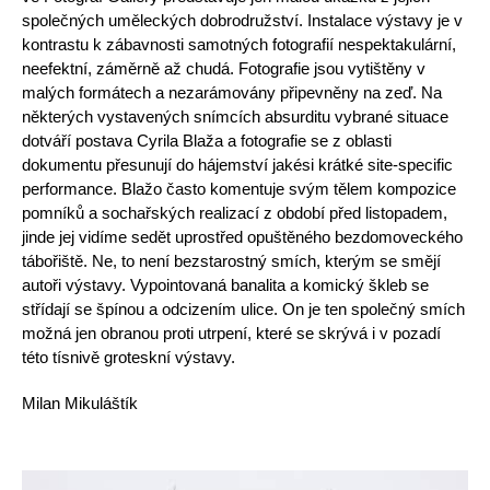
společných uměleckých dobrodružství. Instalace výstavy je v
kontrastu k zábavnosti samotných fotografií nespektakulární,
neefektní, záměrně až chudá. Fotografie jsou vytištěny v
malých formátech a nezarámovány připevněny na zeď. Na
některých vystavených snímcích absurditu vybrané situace
dotváří postava Cyrila Blaža a fotografie se z oblasti
dokumentu přesunují do hájemství jakési krátké site-specific
performance. Blažo často komentuje svým tělem kompozice
pomníků a sochařských realizací z období před listopadem,
jinde jej vidíme sedět uprostřed opuštěného bezdomoveckého
tábořiště. Ne, to není bezstarostný smích, kterým se smějí
autoři výstavy. Vypointovaná banalita a komický škleb se
střídají se špínou a odcizením ulice. On je ten společný smích
možná jen obranou proti utrpení, které se skrývá i v pozadí
této tísnivě groteskní výstavy.
Milan Mikuláštík