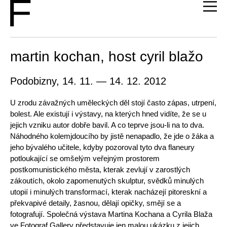
martin kochan, host cyril blažo
Podobizny, 14. 11. — 14. 12. 2012
U zrodu závažných uměleckých děl stojí často zápas, utrpení,
bolest. Ale existují i výstavy, na kterých hned vidíte, že se u
jejich vzniku autor dobře bavil. A co teprve jsou-li na to dva.
Náhodného kolemjdoucího by jistě nenapadlo, že jde o žáka a
jeho bývalého učitele, kdyby pozoroval tyto dva flaneury
potloukající se omšelým veřejným prostorem
postkomunistického města, kterak zevlují v zarostlých
zákoutích, okolo zapomenutých skulptur, svědků minulých
utopií i minulých transformací, kterak nacházejí pitoreskní a
překvapivé detaily, žasnou, dělají opičky, smějí se a
fotografují. Společná výstava Martina Kochana a Cyrila Blaža
ve Fotograf Gallery představuje jen malou ukázku z jejich