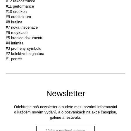
#12 rekonstrukce
#11 performance
#10 erotikon
#9 architektura
#8 krajina
#7 nová inscenace
#6 recyklace
#5 hranice dokumentu
#4 intimita
#3 proměny symbolu
#2 kolektivní signatura
#1 portrét
Newsletter
Odebírejte náš newsletter a budete mezi prvními informováni
o každém novém vydání, a o pozvánkách na akce časopisu,
galerie a festivalu.