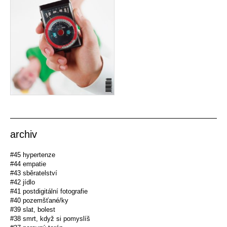
archiv
#45 hypertenze
#44 empatie
#43 sběratelství
#42 jídlo
#41 postdigitální fotografie
#40 pozemšťané/ky
#39 slat, bolest
#38 smrt, když si pomyslíš