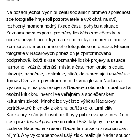
Na pozadí jednotlivých příběhů sociálních proměn společnosti
zde fotografie hraje roli pozorovatele a vyčkává na svůj
rozhodný moment hodný fixace času, pohybu a situace.
Zaznamenává expanzi proměny lidského společenství v
odrazu nových politických a ekonomických dimenzí moci v
komparaci s mocí samotného fotografického obrazu. Médium
fotografie v Nadarových příbězích je zpřítomňováno
podprahově, když skrze rozmanité lidské projevy a situace,
humorné i vážné, přenáší místa a čas, monitoruje, sleduje,
ukazuje, označuje, kontroluje, hlídá, dokumentuje i usvědčuje.
Tomáš Dvořák k povídkám připojil svou glosu o Nadarově
významu, v níž poukazuje na Nadarovu obchodní obratnost a
osobní kritickou invenci ve veřejném a společenském
kulturním životě. Mnohé lze vyčíst z výběru Nadarovy
portrétované klientely z okruhu pařížské kulturní elity.
Karikatury známých osobností byly publikovány v prestižním
časopise
Journal pour rire
do roku 1852, kdy byl cenzurou
Ludvíka Napoleona zrušen. Nadar tím přišel o značnou část
příjmů. Aby vykompenzoval ušlý zisk, realizuje Nadar soubor