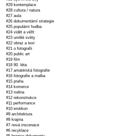
#29 kontemplace
#28 cultura / natura
#27 auta
#26 dokumentární strategie
#25 populární hudba
#24 vidět a věřit
#23 umělé světy
#22 obraz a text
#21 o fotografii
#20 public art
#19 film
#18 80. léta
#17 amatérská fotografie
#16 fotografie a malba
#15 praha
#14 komerce
#13 rodina
#12 rekonstrukce
#11 performance
#10 erotikon
#9 architektura
#8 krajina
#7 nová inscenace
#6 recyklace
#5 hranice dokumentu