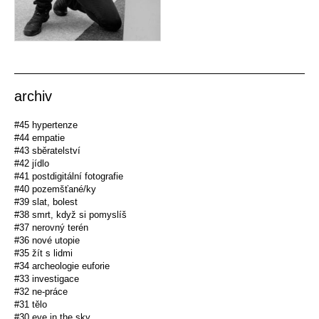
archiv
#45 hypertenze
#44 empatie
#43 sběratelství
#42 jídlo
#41 postdigitální fotografie
#40 pozemšťané/ky
#39 slat, bolest
#38 smrt, když si pomyslíš
#37 nerovný terén
#36 nové utopie
#35 žít s lidmi
#34 archeologie euforie
#33 investigace
#32 ne-práce
#31 tělo
#30 eye in the sky