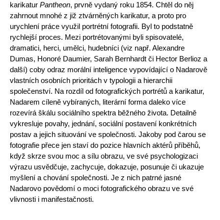
karikatur
Pantheon
, prvně vydaný roku 1854. Chtěl do něj
zahrnout mnohé z již ztvárněných karikatur, a proto pro
urychlení práce využil portrétní fotografii. Byl to podstatně
rychlejší proces. Mezi portrétovanými byli spisovatelé,
dramatici, herci, umělci, hudebníci (viz např. Alexandre
Dumas, Honoré Daumier, Sarah Bernhardt či Hector Berlioz a
další) coby odraz morální inteligence vypovídající o Nadarově
vlastních osobních prioritách v typologii a hierarchii
společenství. Na rozdíl od fotografických portrétů a karikatur,
Nadarem cíleně vybíraných, literární forma daleko více
rozevírá škálu sociálního spektra běžného života. Detailně
vykresluje povahy, jednání, sociální postavení konkrétních
postav a jejich situování ve společnosti. Jakoby pod čarou se
fotografie přece jen staví do pozice hlavních aktérů příběhů,
když skrze svou moc a sílu obrazu, ve své psychologizaci
výrazu usvědčuje, zachycuje, dokazuje, posunuje či ukazuje
myšlení a chování společnosti. Je z nich patrné jasné
Nadarovo povědomí o moci fotografického obrazu ve své
vlivnosti i manifestačnosti.