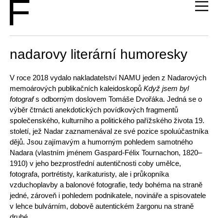
nadarovy literární humoresky
V roce 2018 vydalo nakladatelství NAMU jeden z Nadarových
memoárových publikačních kaleidoskopů
Když jsem byl
fotograf
s odborným doslovem Tomáše Dvořáka. Jedná se o
výběr čtrnácti anekdotických povídkových fragmentů
společenského, kulturního a politického pařížského života 19.
století, jež Nadar zaznamenával ze své pozice spoluúčastníka
dějů. Jsou zajímavým a humorným pohledem samotného
Nadara (vlastním jménem Gaspard-Félix Tournachon, 1820–
1910) v jeho bezprostřední autentičnosti coby umělce,
fotografa, portrétisty, karikaturisty, ale i průkopníka
vzduchoplavby a balonové fotografie, tedy bohéma na straně
jedné, zároveň i pohledem podnikatele, novináře a spisovatele
v lehce bulvárním, dobově autentickém žargonu na straně
druhé.