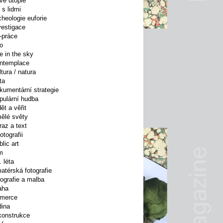
vé utopie
 s lidmi
cheologie euforie
vestigace
-práce
lo
e in the sky
ntemplace
tura / natura
ta
kumentární strategie
pulární hudba
ět a věřit
ělé světy
raz a text
otografii
lic art
lm
 léta
atérská fotografie
tografie a malba
aha
omerce
dina
konstrukce