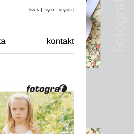
košík
|
log in
|
english
|
ta
kontakt