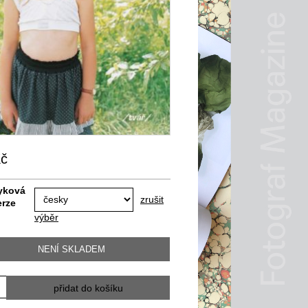
č
yková
zrušit
erze
výběr
NENÍ SKLADEM
ví
přidat do košíku