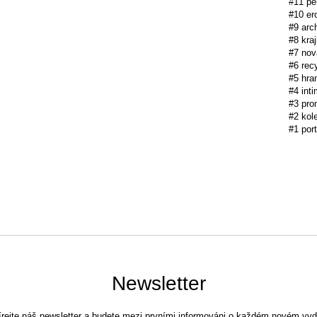
#11 pe
#10 er
#9 arc
#8 kraj
#7 nov
#6 rec
#5 hra
#4 inti
#3 pr
#2 kole
#1 port
Newsletter
rejte náš newsletter a budete mezi prvními informováni o každém novém vyd