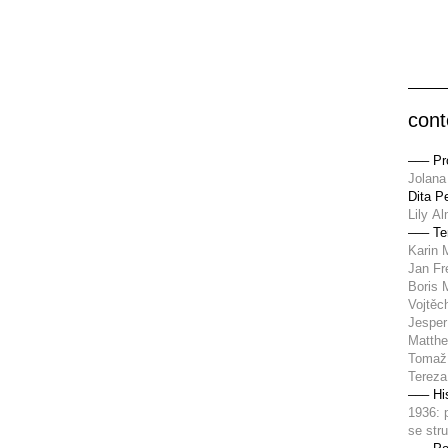
cont
––– Pro
Jolana
Dita P
Lily A
––– T
Karin 
Jan Fr
Boris 
Vojtěc
Jesper
Matthe
Tomaž 
Tereza
––– Hi
1936: 
se str