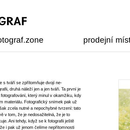
otograf.zone
prodejní mís
fie s tváří se zpřítomňuje dvojí ne-
afii, druhá náleží jen a jen tváři. Ta první je
otografování, který minul v okamžiku, kdy
vém materiálu. Fotografický snímek pak už
šak zcela nutné a nepochybné tvrzení: tato
ávě v tom, že je nedosažitelná, že je to
je. Ani tehdy, když se k fotografii ještě
tože i pak už jenom čelíme nepřítomnosti