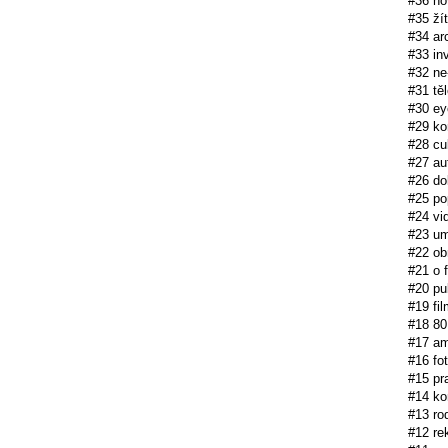
#36 no
#35 žít
#34 ar
#33 in
#32 ne
#31 tě
#30 ey
#29 ko
#28 cul
#27 au
#26 do
#25 po
#24 vid
#23 um
#22 ob
#21 o f
#20 pub
#19 fi
#18 80.
#17 am
#16 fo
#15 pr
#14 k
#13 ro
#12 re