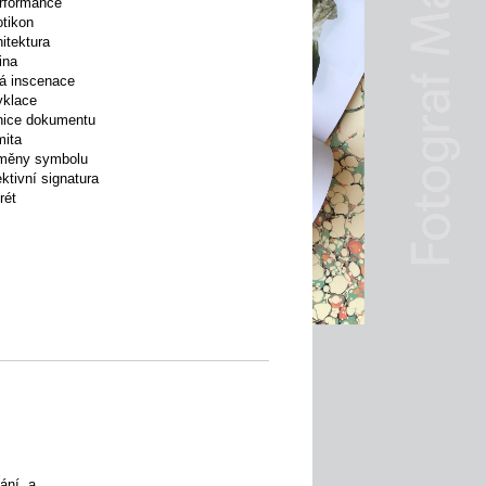
rformance
otikon
hitektura
ina
á inscenace
yklace
nice dokumentu
mita
oměny symbolu
ktivní signatura
rét
ání, a