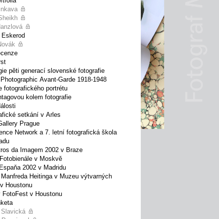
tfolia
inkava
Sheikh
Hanzlová
 Eskerod
Novák
ecenze
rst
gie pěti generací slovenské fotografie
Photographic Avant-Garde 1918-1948
e fotografického portrétu
tagovou kolem fotografie
álosti
afické setkání v Arles
Gallery Prague
ence Network a 7. letní fotografická škola
adu
ros da Imagem 2002 v Braze
 Fotobienále v Moskvě
Espaňa 2002 v Madridu
 Manfreda Heitinga v Muzeu výtvarných
v Houstonu
 FotoFest v Houstonu
keta
 Slavická