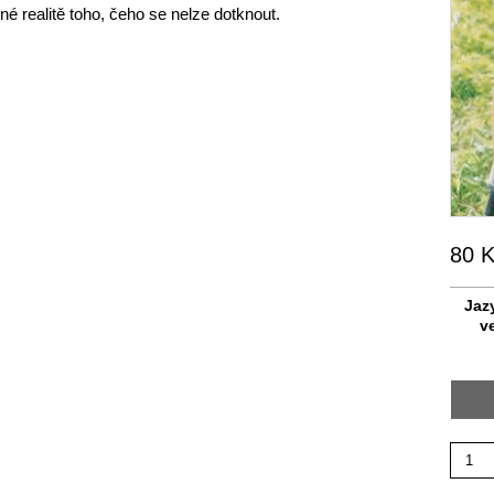
né realitě toho, čeho se nelze dotknout.
80
K
Jaz
v
Množst