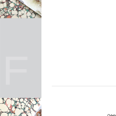
Odebí