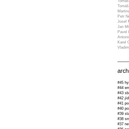
Tomas 
Tomáš
Marti
Petr 
Josef
Jan M
Pavel 
Antoní
Karel 
Vladim
arch
#45 hy
#44 em
#43 sb
#42 jíd
#41 pos
#40 p
#39 sla
#38 sm
#37 ne