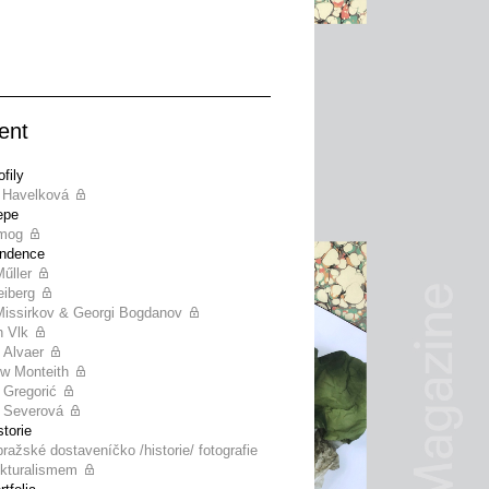
ent
fily
 Havelková
epe
lmog
endence
Műller
eiberg
Missirkov & Georgi Bogdanov
h Vlk
 Alvaer
w Monteith
Gregorić
 Severová
storie
pražské dostaveníčko /historie/ fotografie
ukturalismem