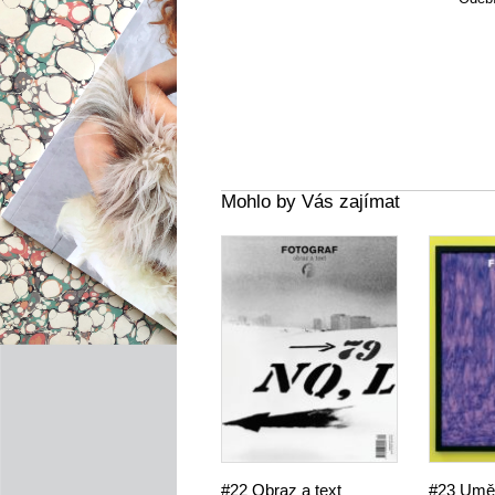
Mohlo by Vás zajímat
#22 Obraz a text
#23 Uměl