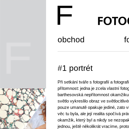
obchod
f
#1 portrét
Při setkání tváře s fotografií a fotogra
přítomnost: jedna je zcela vlastní fotogr
barthesovská nepřítomnost okamžiku f
světlo vykreslilo obraz ve světlocitli
pouze umanutě opakuje jediné, zato v
věc tu byla, ale její realita spočívá pr
okamžik, který byl a nikdy se nezopaku
jednou, ještě několikrát vracíme, pro