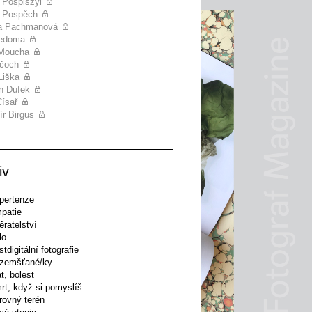
Pospiszyl
 Pospěch
na Pachmanová
Nedoma
 Moucha
lčoch
Liška
n Dufek
Císař
ír Birgus
iv
pertenze
patie
ěratelství
lo
tdigitální fotografie
ozemšťané/ky
t, bolest
rt, když si pomyslíš
rovný terén