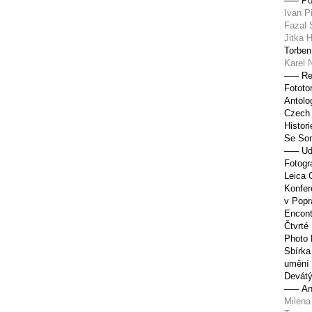
––– Por
Ivan P
Fazal 
Jitka 
Torben
Karel 
––– R
Fototo
Antolo
Czech 
Histori
Se Son
––– Ud
Fotogr
Leica 
Konfer
v Popr
Encont
Čtvrté
Photo 
Sbírka
umění 
Devátý
––– An
Milena