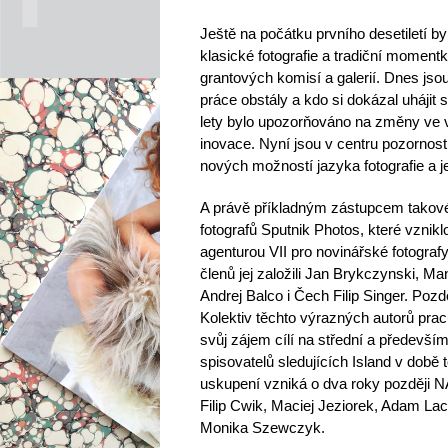
Ještě na počátku prvního desetiletí b
klasické fotografie a tradiční momentk
grantových komisí a galerií. Dnes jsou
práce obstály a kdo si dokázal uhájit s
lety bylo upozorňováno na změny ve 
inovace. Nyní jsou v centru pozornost
nových možností jazyka fotografie a j
A právě příkladným zástupcem takovéh
fotografů Sputnik Photos, které vzn
agenturou VII pro novinářské fotograf
členů jej založili Jan Brykczynski, 
Andrej Balco i Čech Filip Singer. Poz
Kolektiv těchto výrazných autorů prac
svůj zájem cílí na střední a předevší
spisovatelů sledujících Island v době 
uskupení vzniká o dva roky později N
Filip Cwik, Maciej Jeziorek, Adam La
Monika Szewczyk.