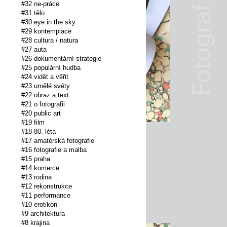
#32 ne-práce
#31 tělo
#30 eye in the sky
#29 kontemplace
#28 cultura / natura
#27 auta
#26 dokumentární strategie
#25 populární hudba
#24 vidět a věřit
#23 umělé světy
#22 obraz a text
#21 o fotografii
#20 public art
#19 film
#18 80. léta
#17 amatérská fotografie
#16 fotografie a malba
#15 praha
#14 komerce
#13 rodina
#12 rekonstrukce
#11 performance
#10 erotikon
#9 architektura
#8 krajina