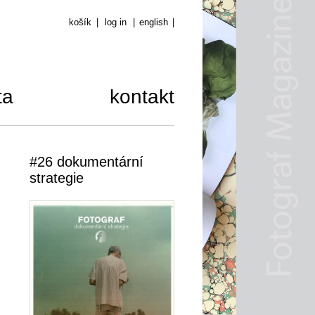
košík
|
log in
|
english
|
ta
kontakt
#26 dokumentární
strategie