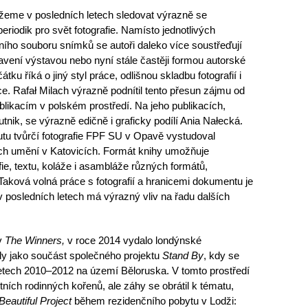
žeme v posledních letech sledovat výrazně se
 periodik pro svět fotografie. Namísto jednotlivých
lního souboru snímků se autoři daleko více soustřeďují
tavení výstavou nebo nyní stále častěji formou autorské
tku říká o jiný styl práce, odlišnou skladbu fotografií i
e. Rafał Milach výrazně podnítil tento přesun zájmu od
blikacím v polském prostředí. Na jeho publikacích,
tnik, se výrazně edičně i graficky podílí Ania Nałecká.
utu tvůrčí fotografie FPF SU v Opavě vystudoval
ých umění v Katovicích. Formát knihy umožňuje
afie, textu, koláže i asambláže různých formátů,
Taková volná práce s fotografií a hranicemi dokumentu je
 v posledních letech má výrazný vliv na řadu dalších
ev
The Winners,
v roce 2014 vydalo londýnské
kly jako součást společného projektu
Stand By
, kdy se
 letech 2010–2012 na území Běloruska. V tomto prostředí
tních rodinných kořenů, ale záhy se obrátil k tématu,
Beautiful Project
během rezidenčního pobytu v Lodži: