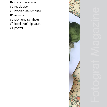
#7 nová inscenace
#6 recyklace
#5 hranice dokumentu
#4 intimita
#3 proměny symbolu
#2 kolektivní signatura
#1 portrét