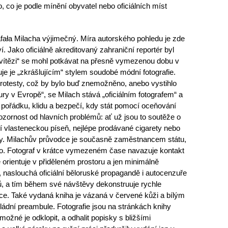
, co je podle mínění obyvatel nebo oficiálních míst
afała Milacha výjimečný. Míra autorského pohledu je zde
. Jako oficiálně akreditovaný zahraniční reportér byl
ítězi“ se mohl potkávat na přesně vymezenou dobu v
e je „zkrášlujícím“ stylem soudobé módní fotografie.
 protesty, což by bylo buď znemožněno, anebo vystihlo
tury v Evropě“, se Milach stává „oficiálním fotografem“ a
pořádku, klidu a bezpečí, kdy stát pomocí oceňování
zornost od hlavních problémů: ať už jsou to soutěže o
ší vlasteneckou píseň, nejlépe prodávané cigarety nebo
ovny. Milachův průvodce je současně zaměstnancem státu,
ísto. Fotograf v krátce vymezeném čase navazuje kontakt
orientuje v přiděleném prostoru a jen minimálně
ed, naslouchá oficiální běloruské propagandě i autocenzuře
ů, a tím během své návštěvy dekonstruuje rychle
e. Také vydaná kniha je vázaná v červené kůži a bílým
vládní preambule. Fotografie jsou na stránkách knihy
možné je odklopit, a odhalit popisky s bližšími