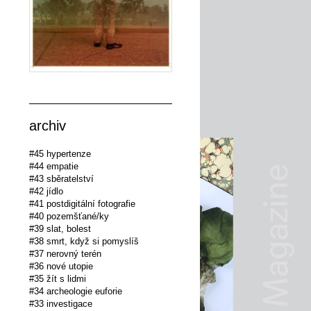
archiv
#45 hypertenze
#44 empatie
#43 sběratelství
#42 jídlo
#41 postdigitální fotografie
#40 pozemšťané/ky
#39 slat, bolest
#38 smrt, když si pomyslíš
#37 nerovný terén
#36 nové utopie
#35 žít s lidmi
#34 archeologie euforie
#33 investigace