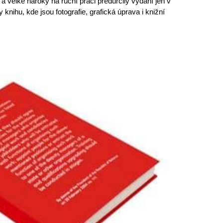
a velké nároky na ruční práci předurčily vydání jen v
knihu, kde jsou fotografie, grafická úprava i knižní