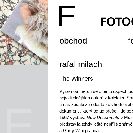
obchod
f
rafal milach
The Winners
Výraznou měrou se o tento úspěch pol
nejviditelnějších autorů z kolektivu S
u nás začalo z nedostatku vhodnějšího
dokument“, který odtud přešel i do po
1967 výstava
New Documents
v Muze
představila tehdy ještě nepříliš znám
a Garry Winogranda.