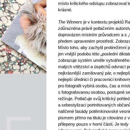
místo kritického odstupu zobrazoval to
krásné.
The Winners
je v kontextu projektů R
zdůrazněna právě potlačením autorství
doprovázen místním průvodcem a s „v
předem upraveném prostředí. Zobrazuj
Místo toho, aby zachytil protirežimní
jen vnější podobu této „poslední dikta
zobrazuje systém uměle vytvářeného 
malých vítězství a úspěchů odvrací po
nejkrásnější zamilovaný pár, o nejlep
nejlepší úřednici či pracovnici knih
pro fotografii vybírá osobu, čas a m
s fotografovanou osobou, postupně se 
režíruje. Potlačuje svůj kritický pohl
a sebestylizaci portrétovaných občan
nalíčené fasády potěmkinovské vesnic
písmem přímo na titulu je citováno z 
přilepeny pouze v horní části. Je tedy 