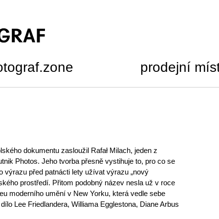
otograf.zone
prodejní mís
ského dokumentu zasloužil Rafał Milach, jeden z
putnik Photos. Jeho tvorba přesně vystihuje to, pro co se
 výrazu před patnácti lety užívat výrazu „nový
lského prostředí. Přitom podobný název nesla už v roce
u moderního umění v New Yorku, která vedle sebe
é dílo Lee Friedlandera, Williama Egglestona, Diane Arbus