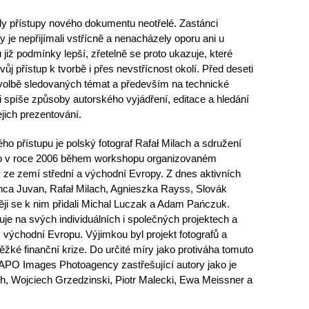
yly přístupy nového dokumentu neotřelé. Zastánci
y je nepřijímali vstřícně a nenacházely oporu ani u
 již podmínky lepší, zřetelně se proto ukazuje, které
vůj přístup k tvorbě i přes nevstřícnost okolí. Před deseti
volbě sledovaných témat a především na technické
i spíše způsoby autorského vyjádření, editace a hledání
ejich prezentování.
o přístupu je polský fotograf Rafał Milach a sdružení
iklo v roce 2006 během workshopu organizovaném
y ze zemí střední a východní Evropy. Z dnes aktivních
Manca Juvan, Rafał Milach, Agnieszka Rayss, Slovák
ději se k nim přidali Michal Luczak a Adam Pańczuk.
uje na svých individuálních i společných projektech a
m východní Evropu. Výjimkou byl projekt fotografů a
těžké finanční krize. Do určité míry jako protiváha tomuto
APO Images Photoagency zastřešující autory jako je
ch, Wojciech Grzedzinski, Piotr Malecki, Ewa Meissner a