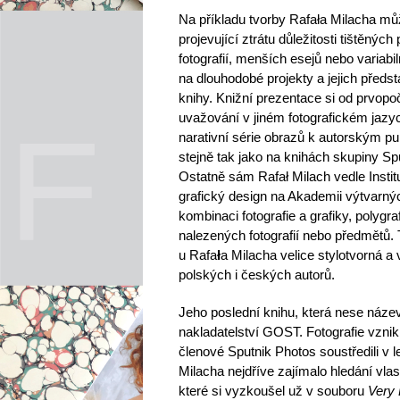
Na příkladu tvorby Rafała Milacha mů
projevující ztrátu důležitosti tištěných
fotografií, menších esejů nebo variabi
na dlouhodobé projekty a jejich předs
knihy. Knižní prezentace si od prvopočá
uvažování v jiném fotografickém jazyc
narativní série obrazů k autorským pu
stejně tak jako na knihách skupiny Spu
Ostatně sám Rafał Milach vedle Instit
grafický design na Akademii výtvarn
kombinaci fotografie a grafiky, polygr
nalezených fotografií nebo předmětů. 
u Rafa
ł
a Milacha velice stylotvorná a
polských i českých autorů.
Jeho poslední knihu, která nese náz
nakladatelství GOST. Fotografie vzni
členové Sputnik Photos soustředili v
Milacha nejdříve zajímalo hledání vlas
které si vyzkoušel už v souboru
Very 