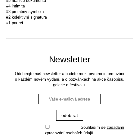
#5 hranice dokumentu
#4 intimita
#3 proměny symbolu
#2 kolektivní signatura
#1 portrét
Newsletter
Odebírejte náš newsletter a budete mezi prvními informováni
o každém novém vydání, a o pozvánkách na akce časopisu,
galerie a festivalu.
Souhlasím se
zásadami
zpracování osobních údajů
.