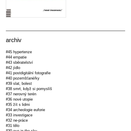
archiv
#45 hypertenze
#44 empatie
#43 sběratelství
#42 jídlo
#41 postdigitální fotografie
#40 pozemšťané/ky
#39 slat, bolest
#38 smrt, když si pomyslíš
#37 nerovný terén
#36 nové utopie
#35 žít s lidmi
#34 archeologie euforie
#33 investigace
#32 ne-práce
#31 tělo
#30 eye in the sky