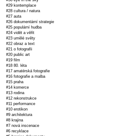
#29 kontemplace
#28 cultura / natura
#27 auta
#26 dokumentární strategie
#25 populární hudba
#24 vidět a věřit
#23 umělé světy
#22 obraz a text
#21 o fotografii
#20 public art
#19 film
#18 80. léta
#17 amatérská fotografie
#16 fotografie a malba
#15 praha
#14 komerce
#13 rodina
#12 rekonstrukce
#11 performance
#10 erotikon
#9 architektura
#8 krajina
#7 nová inscenace
#6 recyklace