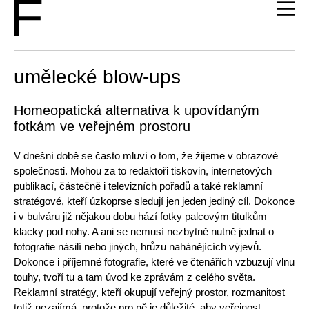
umělecké blow-ups
Homeopatická alternativa k upovídaným
fotkám ve veřejném prostoru
V dnešní době se často mluví o tom, že žijeme v obrazové
společnosti. Mohou za to redaktoři tiskovin, internetových
publikací, částečně i televizních pořadů a také reklamní
stratégové, kteří úzkoprse sledují jen jeden jediný cíl. Dokonce
i v bulváru již nějakou dobu hází fotky palcovým titulkům
klacky pod nohy. A ani se nemusí nezbytně nutně jednat o
fotografie násilí nebo jiných, hrůzu nahánějících výjevů.
Dokonce i příjemné fotografie, které ve čtenářích vzbuzují vlnu
touhy, tvoří tu a tam úvod ke zprávám z celého světa.
Reklamní stratégy, kteří okupují veřejný prostor, rozmanitost
totiž nezajímá, protože pro ně je důležité, aby veřejnost