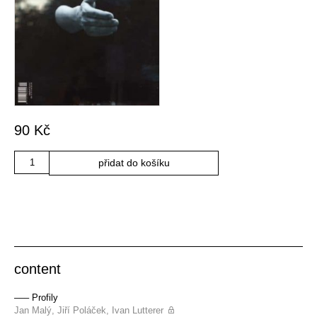
90
Kč
Množství
přidat do košíku
content
––– Profily
Jan Malý, Jiří Poláček, Ivan Lutterer