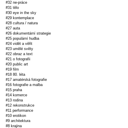
#32 ne-práce
#31 tělo
#30 eye in the sky
#29 kontemplace
#28 cultura / natura
#27 auta
#26 dokumentární strategie
#25 populární hudba
#24 vidět a věřit
#23 umělé světy
#22 obraz a text
#21 o fotografii
#20 public art
#19 film
#18 80. léta
#17 amatérská fotografie
#16 fotografie a malba
#15 praha
#14 komerce
#13 rodina
#12 rekonstrukce
#11 performance
#10 erotikon
#9 architektura
#8 krajina