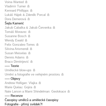
Voina Wanted
Vladimír Turner
Kennard Phillipps
Lukáš Hájek & Zdeněk Porcal
Dora Dernerová
Šejla Kamerić
Jakub Cabalka & Jakub Červenka
Tomáš Moravec
Susanne Bosch
Wendy Ewald
Felix Gonzales-Torres
Silvina Arismendi
Susan Meiselas
Dennis Adams
Braco Dimitrijević
––– Teorie
Umělecké blow-ups
Umění a fotografie ve veřejném prostoru
––– Objevy
Andrew Holligan: Vlajka
Marie Quéau: Gojira
Nate Larson a Marni Shindelman: Geolokace
––– Recenze
Časopisy umělců a umělecké časopisy
Fotografie - přímý svědek?!