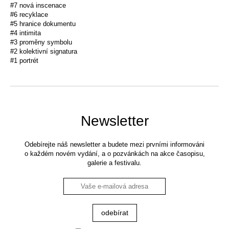
#7 nová inscenace
#6 recyklace
#5 hranice dokumentu
#4 intimita
#3 proměny symbolu
#2 kolektivní signatura
#1 portrét
Newsletter
Odebírejte náš newsletter a budete mezi prvními informováni
o každém novém vydání, a o pozvánkách na akce časopisu,
galerie a festivalu.