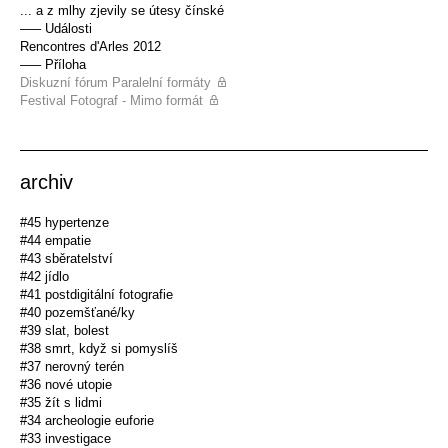
... a z mlhy zjevily se útesy čínské
––– Události
Rencontres d'Arles 2012
––– Příloha
Diskuzní fórum Paralelní formáty
Festival Fotograf - Mimo formát
archiv
#45 hypertenze
#44 empatie
#43 sběratelství
#42 jídlo
#41 postdigitální fotografie
#40 pozemšťané/ky
#39 slat, bolest
#38 smrt, když si pomyslíš
#37 nerovný terén
#36 nové utopie
#35 žít s lidmi
#34 archeologie euforie
#33 investigace