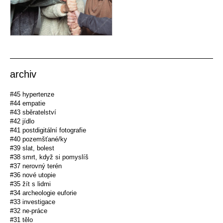
archiv
#45 hypertenze
#44 empatie
#43 sběratelství
#42 jídlo
#41 postdigitální fotografie
#40 pozemšťané/ky
#39 slat, bolest
#38 smrt, když si pomyslíš
#37 nerovný terén
#36 nové utopie
#35 žít s lidmi
#34 archeologie euforie
#33 investigace
#32 ne-práce
#31 tělo