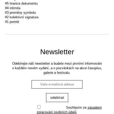
#5 hranice dokumentu
#4 intimita
#3 proměny symbolu
#2 kolektivní signatura
#1 portrét
Newsletter
Odebírejte náš newsletter a budete mezi prvními informováni
o každém novém vydání, a o pozvánkách na akce časopisu,
galerie a festivalu.
Souhlasím se
zásadami
zpracování osobních údajů
.