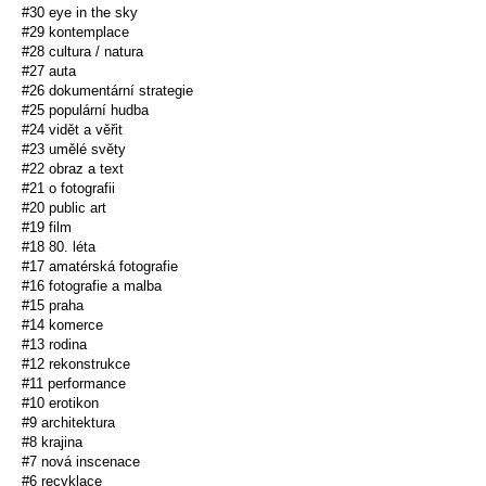
#30 eye in the sky
#29 kontemplace
#28 cultura / natura
#27 auta
#26 dokumentární strategie
#25 populární hudba
#24 vidět a věřit
#23 umělé světy
#22 obraz a text
#21 o fotografii
#20 public art
#19 film
#18 80. léta
#17 amatérská fotografie
#16 fotografie a malba
#15 praha
#14 komerce
#13 rodina
#12 rekonstrukce
#11 performance
#10 erotikon
#9 architektura
#8 krajina
#7 nová inscenace
#6 recyklace