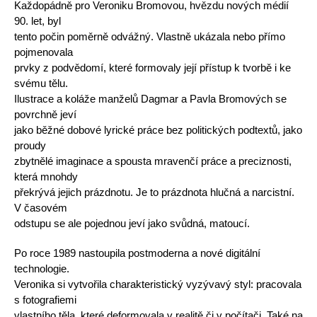
Každopádně pro Veroniku Bromovou, hvězdu nových médií
90. let, byl
tento počin poměrně odvážný. Vlastně ukázala nebo přímo
pojmenovala
prvky z podvědomí, které formovaly její přístup k tvorbě i ke
svému tělu.
Ilustrace a koláže manželů Dagmar a Pavla Bromových se
povrchně jeví
jako běžné dobové lyrické práce bez politických podtextů, jako
proudy
zbytnělé imaginace a spousta mravenčí práce a preciznosti,
která mnohdy
překrývá jejich prázdnotu. Je to prázdnota hlučná a narcistní.
V časovém
odstupu se ale pojednou jeví jako svůdná, matoucí.
Po roce 1989 nastoupila postmoderna a nové digitální
technologie.
Veronika si vytvořila charakteristický vyzývavý styl: pracovala
s fotografiemi
vlastního těla, které deformovala v realitě či v počítači. Také na