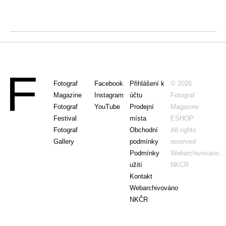
Fotograf
Facebook
Přihlášení k
© 2026
Magazine
Instagram
účtu
Fotograf
Fotograf
YouTube
Prodejní
Magazine
Festival
místa
ESHOP
Fotograf
Obchodní
All rights
Gallery
podmínky
reserved
Podmínky
Webarchivováno
užití
NKCR
Kontakt
Webarchivováno
NKČR