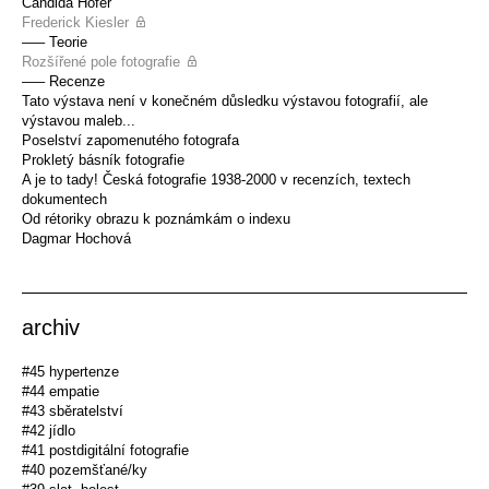
Candida Höfer
Frederick Kiesler
––– Teorie
Rozšířené pole fotografie
––– Recenze
Tato výstava není v konečném důsledku výstavou fotografií, ale
výstavou maleb...
Poselství zapomenutého fotografa
Prokletý básník fotografie
A je to tady! Česká fotografie 1938-2000 v recenzích, textech
dokumentech
Od rétoriky obrazu k poznámkám o indexu
Dagmar Hochová
archiv
#45 hypertenze
#44 empatie
#43 sběratelství
#42 jídlo
#41 postdigitální fotografie
#40 pozemšťané/ky