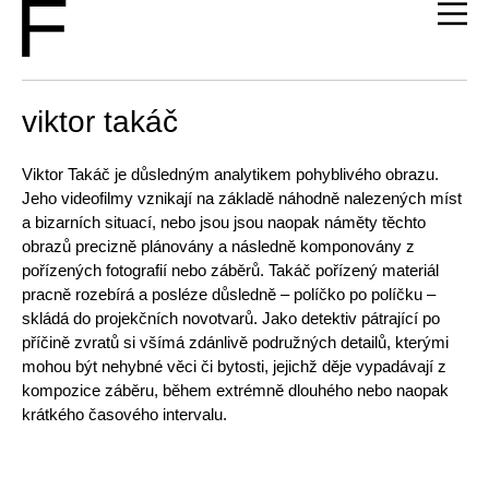
viktor takáč
Viktor Takáč je důsledným analytikem pohyblivého obrazu.
Jeho videofilmy vznikají na základě náhodně nalezených míst
a bizarních situací, nebo jsou jsou naopak náměty těchto
obrazů precizně plánovány a následně komponovány z
pořízených fotografií nebo záběrů. Takáč pořízený materiál
pracně rozebírá a posléze důsledně – políčko po políčku –
skládá do projekčních novotvarů. Jako detektiv pátrající po
příčině zvratů si všímá zdánlivě podružných detailů, kterými
mohou být nehybné věci či bytosti, jejichž děje vypadávají z
kompozice záběru, během extrémně dlouhého nebo naopak
krátkého časového intervalu.