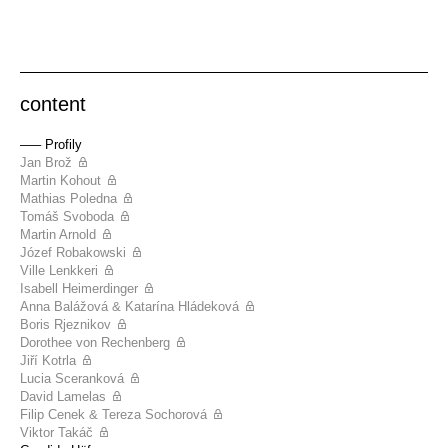
content
––– Profily
Jan Brož
Martin Kohout
Mathias Poledna
Tomáš Svoboda
Martin Arnold
Józef Robakowski
Ville Lenkkeri
Isabell Heimerdinger
Anna Balážová & Katarína Hládeková
Boris Rjeznikov
Dorothee von Rechenberg
Jiří Kotrla
Lucia Sceranková
David Lamelas
Filip Cenek & Tereza Sochorová
Viktor Takáč