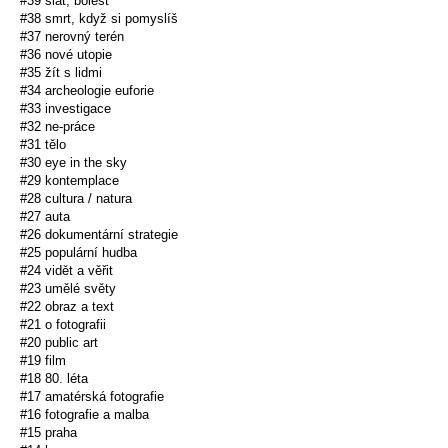
#39 slat, bolest
#38 smrt, když si pomyslíš
#37 nerovný terén
#36 nové utopie
#35 žít s lidmi
#34 archeologie euforie
#33 investigace
#32 ne-práce
#31 tělo
#30 eye in the sky
#29 kontemplace
#28 cultura / natura
#27 auta
#26 dokumentární strategie
#25 populární hudba
#24 vidět a věřit
#23 umělé světy
#22 obraz a text
#21 o fotografii
#20 public art
#19 film
#18 80. léta
#17 amatérská fotografie
#16 fotografie a malba
#15 praha