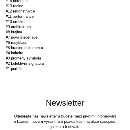
#14 komerce
#13 rodina
#12 rekonstrukce
#11 performance
#10 erotikon
#9 architektura
#8 krajina
#7 nová inscenace
#6 recyklace
#5 hranice dokumentu
#4 intimita
#3 proměny symbolu
#2 kolektivní signatura
#1 portrét
Newsletter
Odebírejte náš newsletter a budete mezi prvními informováni
o každém novém vydání, a o pozvánkách na akce časopisu,
galerie a festivalu.