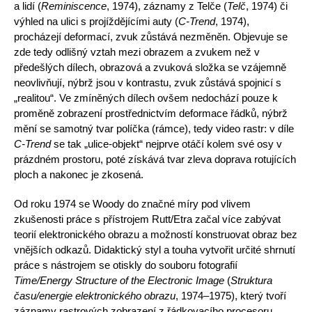
a lidí (
Reminiscence
, 1974), záznamy z Telče (
Telč
, 1974) či
výhled na ulici s projíždějícími auty (
C-Trend
, 1974),
procházejí deformací, zvuk zůstává nezměněn. Objevuje se
zde tedy odlišný vztah mezi obrazem a zvukem než v
předešlých dílech, obrazová a zvuková složka se vzájemně
neovlivňují, nýbrž jsou v kontrastu, zvuk zůstává spojnicí s
„realitou“. Ve zmíněných dílech ovšem nedochází pouze k
proměně zobrazení prostřednictvím deformace řádků, nýbrž
mění se samotný tvar políčka (rámce), tedy video rastr: v díle
C-Trend
se tak „ulice-objekt“ nejprve otáčí kolem své osy v
prázdném prostoru, poté získává tvar zleva doprava rotujících
ploch a nakonec je zkosená.
Od roku 1974 se Woody do značné míry pod vlivem
zkušenosti práce s přístrojem Rutt/Etra začal více zabývat
teorií elektronického obrazu a možností konstruovat obraz bez
vnějších odkazů. Didaktický styl a touha vytvořit určité shrnutí
práce s nástrojem se otiskly do souboru fotografií
Time/Energy Structure of the Electronic Image
(
Struktura
času/energie elektronického obrazu
, 1974–1975), který tvoří
záznamy rastrových zobrazení z řádkovacího procesoru.