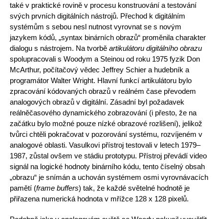
také v praktické rovině v procesu konstruování a testování
svých prvních digitálních nástrojů. Přechod k digitálním
systémům s sebou nesl nutnost vyrovnat se s novým
jazykem kódů, „syntax binárních obrazů“ proměnila charakter
dialogu s nástrojem. Na tvorbě
artikulátoru digitálního obrazu
spolupracovali s Woodym a Steinou od roku 1975 fyzik Don
McArthur, počítačový vědec Jeffrey Schier a hudebník a
programátor Walter Wright. Hlavní funkcí artikulátoru bylo
zpracování kódovaných obrazů v reálném čase převodem
analogových obrazů v digitální. Zásadní byl požadavek
reálněčasového dynamického zobrazování (i přesto, že na
začátku bylo možné pouze nízké obrazové rozlišení), jelikož
tvůrci chtěli pokračovat v pozorování systému, rozvíjeném v
analogové oblasti. Vasulkovi přístroj testovali v letech 1979–
1987, zůstal ovšem ve stádiu prototypu. Přístroj převádí video
signál na logické hodnoty binárního kódu, tento číselný obsah
„obrazu“ je snímán a uchován systémem osmi vyrovnávacích
pamětí (
frame buffers
) tak, že každé světelné hodnotě je
přiřazena numerická hodnota v mřížce 128 x 128 pixelů.