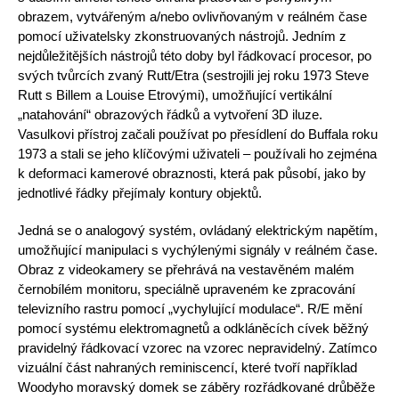
obrazem, vytvářeným a/nebo ovlivňovaným v reálném čase
pomocí uživatelsky zkonstruovaných nástrojů. Jedním z
nejdůležitějších nástrojů této doby byl řádkovací procesor, po
svých tvůrcích zvaný Rutt/Etra (sestrojili jej roku 1973 Steve
Rutt s Billem a Louise Etrovými), umožňující vertikální
„natahování“ obrazových řádků a vytvoření 3D iluze.
Vasulkovi přístroj začali používat po přesídlení do Buffala roku
1973 a stali se jeho klíčovými uživateli – používali ho zejména
k deformaci kamerové obraznosti, která pak působí, jako by
jednotlivé řádky přejímaly kontury objektů.
Jedná se o analogový systém, ovládaný elektrickým napětím,
umožňující manipulaci s vychýlenými signály v reálném čase.
Obraz z videokamery se přehrává na vestavěném malém
černobílém monitoru, speciálně upraveném ke zpracování
televizního rastru pomocí „vychylující modulace“. R/E mění
pomocí systému elektromagnetů a odkláněcích cívek běžný
pravidelný řádkovací vzorec na vzorec nepravidelný. Zatímco
vizuální část nahraných reminiscencí, které tvoří například
Woodyho moravský domek se záběry rozřádkované drůběže