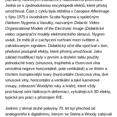
Jedná se o zjednodušenou encyklopedii efektů, které přístoj
umožňoval. Část z cyklu byla otištěna v časopise
Afterimage
v říjnu 1975 s úvodníkem Scotta Nygrena a společným
článkem Nygrena a Vasulky, nazvaným
Didactic Video:
Organizational Models of the Electronic Image
(
Didaktické
video: organizační modely elektronického obrazu
). Nygren
uvádí, že mělo jít o zachycení rozhraní mezi světlem a
zakódovaným signálem. Didaktický účel díla spočíval v tom,
předvést postupně efekty, které přístroj umožňoval. Jako
základ modifikací byly v prvním a druhém tablu použity
jednoduché tvary (sinusová, trojúhelná a čtvercová vlna
umístěná nejprve horizontálně, poté vertikálně) a ve třetím a
čtvrtém komplexnější tvary (horizontální čtvercová vlna, dvě
sinusové vlny, horizontální a vertikální a také kamerové
vstupy, zobrazení Woodyho ruky a tváře), které vždy
procházejí sérií řádkových deformací, vytvářejících 3D efekty,
typické pro práci s přístrojem R/E.
Jedním z témat druhé poloviny 70. let byl přechod od
analogového k digitálnímu, kterým se Steina a Woody zabývali