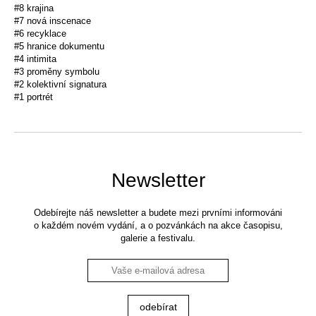
#8 krajina
#7 nová inscenace
#6 recyklace
#5 hranice dokumentu
#4 intimita
#3 proměny symbolu
#2 kolektivní signatura
#1 portrét
Newsletter
Odebírejte náš newsletter a budete mezi prvními informováni
o každém novém vydání, a o pozvánkách na akce časopisu,
galerie a festivalu.