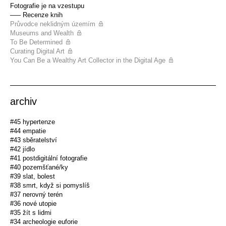
Fotografie je na vzestupu
––– Recenze knih
Průvodce neklidným územím
Museums and Wealth
To Be Determined
Curating Digital Art
You Can Be a Wealthy Art Collector in the Digital Age
archiv
#45 hypertenze
#44 empatie
#43 sběratelství
#42 jídlo
#41 postdigitální fotografie
#40 pozemšťané/ky
#39 slat, bolest
#38 smrt, když si pomyslíš
#37 nerovný terén
#36 nové utopie
#35 žít s lidmi
#34 archeologie euforie