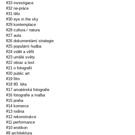
#33 investigace
#32 ne-práce
#31 tělo
#30 eye in the sky
#29 kontemplace
#28 cultura / natura
#27 auta
#26 dokumentární strategie
#25 populární hudba
#24 vidět a věřit
#23 umělé světy
#22 obraz a text
#21 o fotografii
#20 public art
#19 film
#18 80. léta
#17 amatérská fotografie
#16 fotografie a malba
#15 praha
#14 komerce
#13 rodina
#12 rekonstrukce
#11 performance
#10 erotikon
#9 architektura