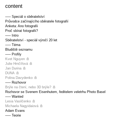
content
––– Speciál o sběratelství
Průvodce začínajícího sběratele fotografií
Anketa: Ano fotografii
Proč sbírat fotografii?
––– Intro
Sběratelství - speciál výročí 20 let
––– Téma
Bludiště seznamu
––– Profily
Kvet Nguyen
Julie Hrnčířová
Jan Durina
DUNA
Polina Davydenko
––– Rozhovor
Brýle na čtení, nebo 3D brýle?
Rozhovor se Svenem Eisenhutem, ředitelem veletrhu Photo Basel
––– Wanted
Lesia Vasilčenko
Michaela Nagyidaiová
Adam Evans
––– Teorie