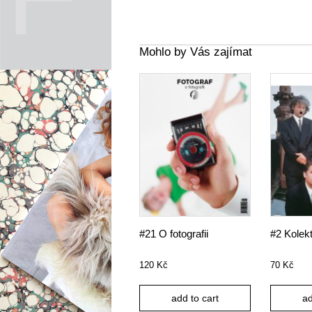
Mohlo by Vás zajímat
#21 O fotografii
#2 Kolekt
120
Kč
70
Kč
add to cart
ad