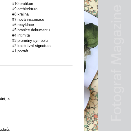
#10 erotikon
#9 architektura
#8 krajina
#7 nová inscenace
#6 recyklace
#5 hranice dokumentu
#4 intimita
#3 proměny symbolu
#2 kolektivní signatura
#1 portrét
ání, a
údajů
.