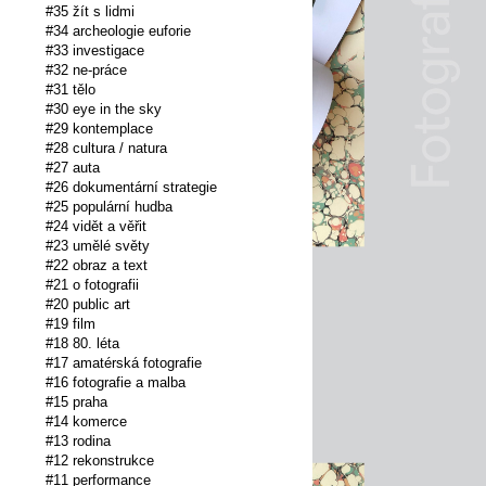
#35 žít s lidmi
#34 archeologie euforie
#33 investigace
#32 ne-práce
#31 tělo
#30 eye in the sky
#29 kontemplace
#28 cultura / natura
#27 auta
#26 dokumentární strategie
#25 populární hudba
#24 vidět a věřit
#23 umělé světy
#22 obraz a text
#21 o fotografii
#20 public art
#19 film
#18 80. léta
#17 amatérská fotografie
#16 fotografie a malba
#15 praha
#14 komerce
#13 rodina
#12 rekonstrukce
#11 performance