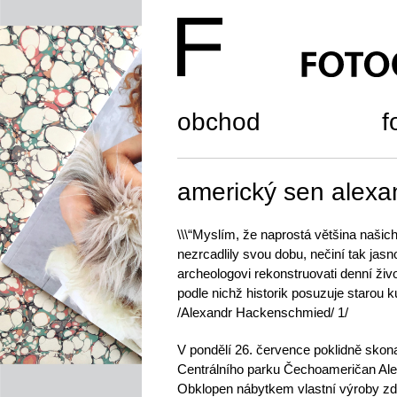
obchod
f
americký sen alex
\\\“Myslím, že naprostá většina našich
nezrcadlily svou dobu, nečiní tak jasn
archeologovi rekonstruovati denní živo
podle nichž historik posuzuje starou kul
/Alexandr Hackenschmied/ 1/
V pondělí 26. července poklidně sko
Centrálního parku Čechoameričan Ale
Obklopen nábytkem vlastní výroby z