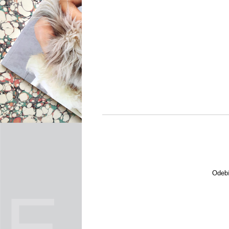
Odebí