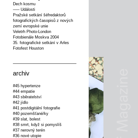
Dech kosmu
––– Události
Pražské setkání šéfredaktorů
fotografických časopisů z nových
zemí evropské unie
Veletrh Photo-London
Fotobienále Moskva 2004
35. fotografické setkání v Arles
Fotofest Houston
archiv
#45 hypertenze
#44 empatie
#43 sběratelství
#42 jídlo
#41 postdigitální fotografie
#40 pozemšťané/ky
#39 slat, bolest
#38 smrt, když si pomyslíš
#37 nerovný terén
#36 nové utopie