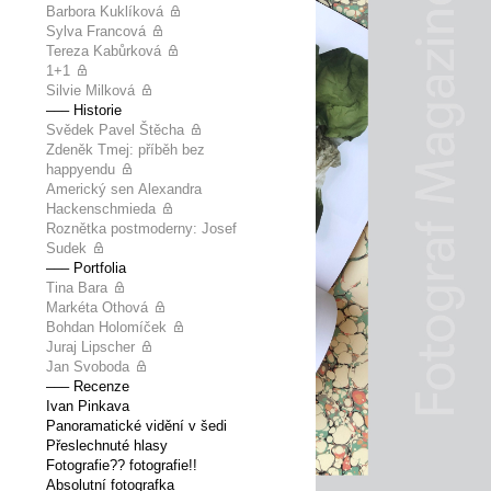
Barbora Kuklíková
Sylva Francová
Tereza Kabůrková
1+1
Silvie Milková
––– Historie
Svědek Pavel Štěcha
Zdeněk Tmej: příběh bez
happyendu
Americký sen Alexandra
Hackenschmieda
Roznětka postmoderny: Josef
Sudek
––– Portfolia
Tina Bara
Markéta Othová
Bohdan Holomíček
Juraj Lipscher
Jan Svoboda
––– Recenze
Ivan Pinkava
Panoramatické vidění v šedi
Přeslechnuté hlasy
Fotografie?? fotografie!!
Absolutní fotografka