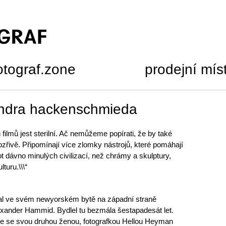
otograf.zone
prodejní mís
andra hackenschmieda
 filmů jest sterilní. Ač nemůžeme popírati, že by také
ozřivě. Připomínají více zlomky nástrojů, které pomáhají
t dávno minulých civilizací, než chrámy a skulptury,
turu.\\\“
nal ve svém newyorském bytě na západní straně
xander Hammid. Bydlel tu bezmála šestapadesát let.
de se svou druhou ženou, fotografkou Hellou Heyman