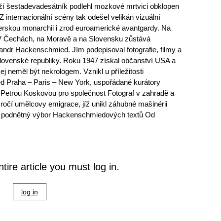
ží šestadevadesátník podlehl mozkové mrtvici obklopen
internacionální scény tak odešel velikán vizuální
erskou monarchii i zrod euroamerické avantgardy. Na
i. V Čechách, na Moravě a na Slovensku zůstává
dr Hackenschmied. Jím podepisoval fotografie, filmy a
lovenské republiky. Roku 1947 získal občanství USA a
j neměl být nekrologem. Vznikl u příležitosti
d Praha – Paris – New York, uspořádané kurátory
etrou Koskovou pro společnost Fotograf v zahradě a
ýročí umělcovy emigrace, jíž unikl záhubné mašinérii
ž podnětný výbor Hackenschmiedových textů Od
tire article you must log in.
log in