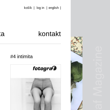
košík
|
log in
|
english
|
ta
kontakt
#4 intimita