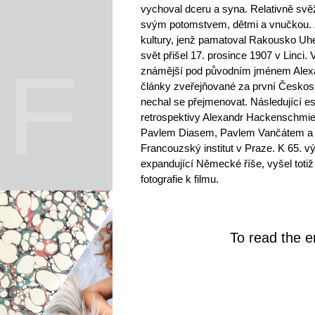
vychoval dceru a syna. Relativně svě
svým potomstvem, dětmi a vnučkou. Z 
kultury, jenž pamatoval Rakousko Uh
svět přišel 17. prosince 1907 v Linc
známější pod původním jménem Alexan
články zveřejňované za první Českos
nechal se přejmenovat. Následující ese
retrospektivy Alexandr Hackenschmie
Pavlem Diasem, Pavlem Vančátem a P
Francouzský institut v Praze. K 65. v
expandující Německé říše, vyšel toti
fotografie k filmu.
To read the en