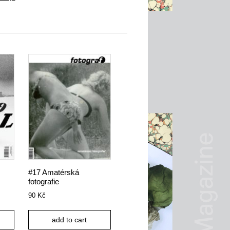
#17 Amatérská
fotografie
90
Kč
add to cart