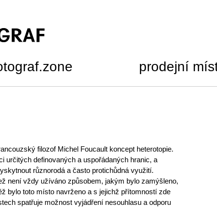
otograf.zone
prodejní mís
ancouzský filozof Michel Foucault koncept heterotopie.
i určitých definovaných a uspořádaných hranic, a
skytnout různorodá a často protichůdná využití.
jež není vždy užíváno způsobem, jakým bylo zamýšleno,
něž bylo toto místo navrženo a s jejichž přítomností zde
ístech spatřuje možnost vyjádření nesouhlasu a odporu