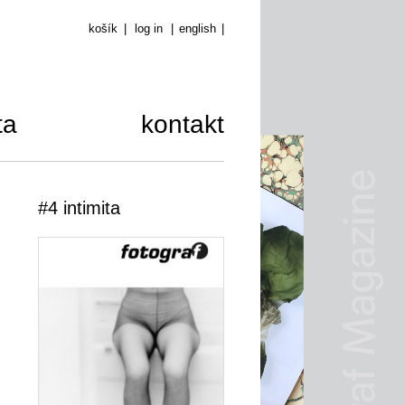
košík
|
log in
|
english
|
ta
kontakt
#4 intimita