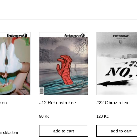
ikon
#12 Rekonstrukce
#22 Obraz a text
90
Kč
120
Kč
add to cart
add to cart
ní skladem