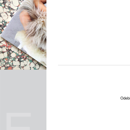
Odebí