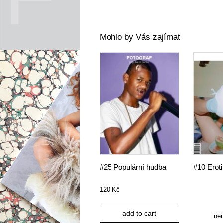
Mohlo by Vás zajímat
#25 Populární hudba
#10 Erot
120
Kč
add to cart
ne