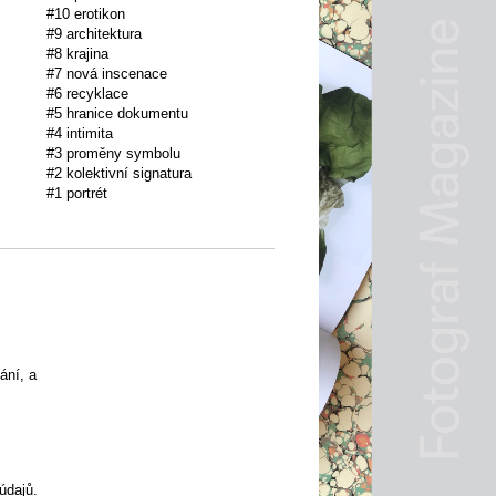
#10 erotikon
#9 architektura
#8 krajina
#7 nová inscenace
#6 recyklace
#5 hranice dokumentu
#4 intimita
#3 proměny symbolu
#2 kolektivní signatura
#1 portrét
ání, a
údajů
.