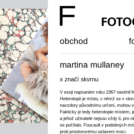
obchod
f
martina mullaney
x značí skvrnu
V eseji napsaném roku 1967 nastínil fr
Heterotopií je místo, v němž se v rámc
navzdory původnímu určení, mohou vy
Fakticky je tedy heterotopie místem, 
a jehož uživatelé nejsou vždy ti, pro 
se počítalo. Foucault v podobných m
proti prostorovému ustavení moci.