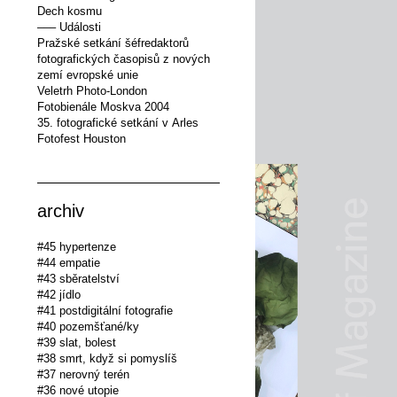
Dech kosmu
––– Události
Pražské setkání šéfredaktorů
fotografických časopisů z nových
zemí evropské unie
Veletrh Photo-London
Fotobienále Moskva 2004
35. fotografické setkání v Arles
Fotofest Houston
archiv
#45 hypertenze
#44 empatie
#43 sběratelství
#42 jídlo
#41 postdigitální fotografie
#40 pozemšťané/ky
#39 slat, bolest
#38 smrt, když si pomyslíš
#37 nerovný terén
#36 nové utopie