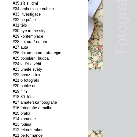
#35 žít s lidmi
#34 archeologie euforie
#33 investigace
#32 ne-práce
#31 tělo
#30 eye in the sky
#29 kontemplace
#28 cultura / natura
#27 auta
#26 dokumentární strategie
#25 populární hudba
#24 vidět a věřit
#23 umělé světy
#22 obraz a text
#21 o fotografii
#20 public art
#19 film
#18 80. léta
#17 amatérská fotografie
#16 fotografie a malba
#15 praha
#14 komerce
#13 rodina
#12 rekonstrukce
#11 performance