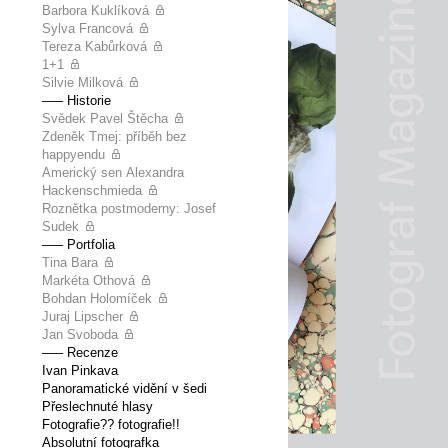
Barbora Kuklíková
Sylva Francová
Tereza Kabůrková
1+1
Silvie Milková
––– Historie
Svědek Pavel Štěcha
Zdeněk Tmej: příběh bez
happyendu
Americký sen Alexandra
Hackenschmieda
Roznětka postmoderny: Josef
Sudek
––– Portfolia
Tina Bara
Markéta Othová
Bohdan Holomíček
Juraj Lipscher
Jan Svoboda
––– Recenze
Ivan Pinkava
Panoramatické vidění v šedi
Přeslechnuté hlasy
Fotografie?? fotografie!!
Absolutní fotografka