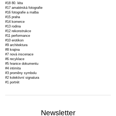
#18 80. léta
#17 amatérská fotografie
#16 fotografie a malba
#15 praha
#14 komerce
#13 rodina
#12 rekonstrukce
#11 performance
#10 erotikon
#9 architektura
#8 krajina
#7 nová inscenace
#6 recyklace
#5 hranice dokumentu
#4 intimita
#3 proměny symbolu
#2 kolektivní signatura
#1 portrét
Newsletter