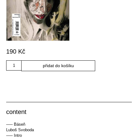
190
Kč
Množství
přidat do košíku
content
––– Báseň
Luboš Svoboda
––– Intro