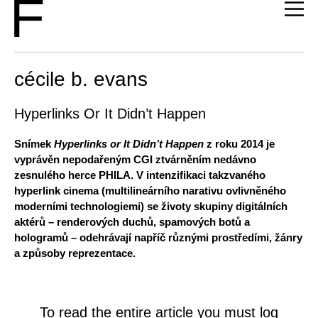
cécile b. evans
Hyperlinks Or It Didn’t Happen
Snímek
Hyperlinks or It Didn’t Happen
z roku 2014 je
vyprávěn nepodařeným CGI ztvárněním nedávno
zesnulého herce PHILA. V intenzifikaci takzvaného
hyperlink cinema (multilineárního narativu ovlivněného
moderními technologiemi) se životy skupiny digitálních
aktérů – renderových duchů, spamových botů a
hologramů – odehrávají napříč různými prostředími, žánry
a způsoby reprezentace.
To read the entire article you must log