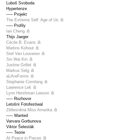
Luboš Svoboda
Hypertenze
––– Projekt
The Extreme Self: Age of Us
––– Profily
Ian Cheng
Thijs Jaeger
Cécile B. Evans
Martins Kohout
Stef Van Looveren
Sin Wai Kin
Justine Grillet
Markus Selg
aLifveForms
Stephanie Comilang
Lawrence Lek
Lynn Hershman Leeson
––– Rozhovor
Letošní Fotofestiwal
Ztělesněná Miss Amerika
––– Wanted
Varvara Gorbunova
Viktor Šelesták
––– Teorie
At Peace in Pieces