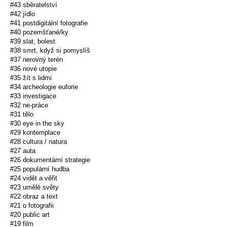
#43 sběratelství
#42 jídlo
#41 postdigitální fotografie
#40 pozemšťané/ky
#39 slat, bolest
#38 smrt, když si pomyslíš
#37 nerovný terén
#36 nové utopie
#35 žít s lidmi
#34 archeologie euforie
#33 investigace
#32 ne-práce
#31 tělo
#30 eye in the sky
#29 kontemplace
#28 cultura / natura
#27 auta
#26 dokumentární strategie
#25 populární hudba
#24 vidět a věřit
#23 umělé světy
#22 obraz a text
#21 o fotografii
#20 public art
#19 film