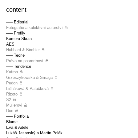
content
––– Editorial
Fotografie a kolektivní autorství
––– Profily
Kamera Skura
AES
Hubbard & Birchler
––– Teorie
Právo na posmrtnost
––– Tendence
Kafron
Grzeszykowska & Smaga
Pudon
Lišháková & Patočková
Rizoto
S2
Müllerovi
Duo
––– Portfolia
Blume
Eva & Adele
Lukáš Jasanský a Martin Polák