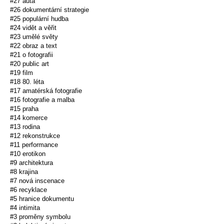
#27 auta
#26 dokumentární strategie
#25 populární hudba
#24 vidět a věřit
#23 umělé světy
#22 obraz a text
#21 o fotografii
#20 public art
#19 film
#18 80. léta
#17 amatérská fotografie
#16 fotografie a malba
#15 praha
#14 komerce
#13 rodina
#12 rekonstrukce
#11 performance
#10 erotikon
#9 architektura
#8 krajina
#7 nová inscenace
#6 recyklace
#5 hranice dokumentu
#4 intimita
#3 proměny symbolu