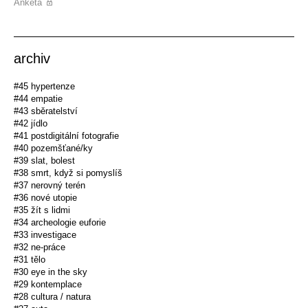
Anketa
archiv
#45 hypertenze
#44 empatie
#43 sběratelství
#42 jídlo
#41 postdigitální fotografie
#40 pozemšťané/ky
#39 slat, bolest
#38 smrt, když si pomyslíš
#37 nerovný terén
#36 nové utopie
#35 žít s lidmi
#34 archeologie euforie
#33 investigace
#32 ne-práce
#31 tělo
#30 eye in the sky
#29 kontemplace
#28 cultura / natura