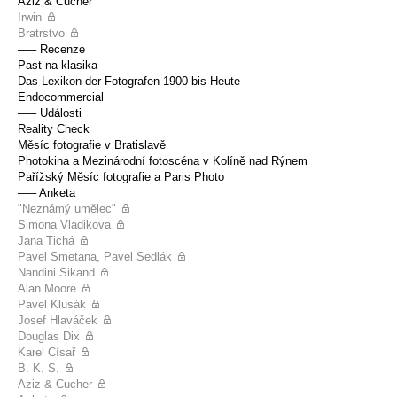
Aziz & Cucher
Irwin
Bratrstvo
––– Recenze
Past na klasika
Das Lexikon der Fotografen 1900 bis Heute
Endocommercial
––– Události
Reality Check
Měsíc fotografie v Bratislavě
Photokina a Mezinárodní fotoscéna v Kolíně nad Rýnem
Pařížský Měsíc fotografie a Paris Photo
––– Anketa
"Neznámý umělec"
Simona Vladikova
Jana Tichá
Pavel Smetana, Pavel Sedlák
Nandini Sikand
Alan Moore
Pavel Klusák
Josef Hlaváček
Douglas Dix
Karel Císař
B. K. S.
Aziz & Cucher