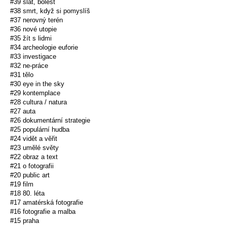
#39 slat, bolest
#38 smrt, když si pomyslíš
#37 nerovný terén
#36 nové utopie
#35 žít s lidmi
#34 archeologie euforie
#33 investigace
#32 ne-práce
#31 tělo
#30 eye in the sky
#29 kontemplace
#28 cultura / natura
#27 auta
#26 dokumentární strategie
#25 populární hudba
#24 vidět a věřit
#23 umělé světy
#22 obraz a text
#21 o fotografii
#20 public art
#19 film
#18 80. léta
#17 amatérská fotografie
#16 fotografie a malba
#15 praha