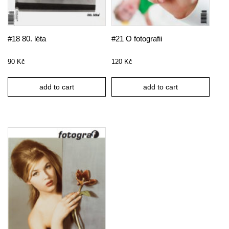
#18 80. léta
#21 O fotografii
90
Kč
120
Kč
add to cart
add to cart