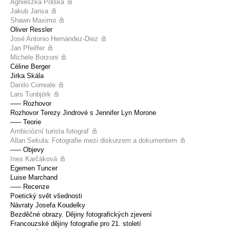
Agnieszka Polska
Jakub Jansa
Shawn Maximo
Oliver Ressler
José Antonio Hernández-Diez
Jan Pfeiffer
Michele Borzoni
Céline Berger
Jirka Skála
Danilo Correale
Lars Tunbjörk
––– Rozhovor
Rozhovor Terezy Jindrové s Jennifer Lyn Morone
––– Teorie
Ambiciózní turista fotograf
Allan Sekula: Fotografie mezi diskurzem a dokumentem
––– Objevy
Ines Karčáková
Egemen Tuncer
Luise Marchand
––– Recenze
Poetický svět všednosti
Návraty Josefa Koudelky
Bezděčné obrazy. Dějiny fotografických zjevení
Francouzské dějiny fotografie pro 21. století