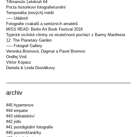
Tillmansův Letokruh 64
Pocta historikovi fotografie/umění
Temporalita (nových) médií
––– Události
Fotografie cvakařů a seriózních amatérů
MISS READ: Berlin Art Book Festival 2018
Typické sicilské citróny ve skutečnosti pochází z Barmy Manifesta
12: The Planetary Garden
––– Fotograf Gallery
Veronika Bromová, Dagmar a Pavel Bromovi
Ondřej Vinš
Viktor Kopasz
Daniela & Linda Dostálkovy
archiv
#45 hypertenze
#44 empatie
#43 sběratelství
#42 jídlo
#41 postdigitální fotografie
#40 pozemšťané/ky