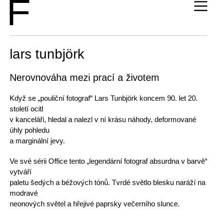
lars tunbjörk
Nerovnováha mezi prací a životem
Když se „pouliční fotograf“ Lars Tunbjörk koncem 90. let 20.
století ocitl
v kanceláři, hledal a nalezl v ní krásu náhody, deformované
úhly pohledu
a marginální jevy.
Ve své sérii Office tento „legendární fotograf absurdna v barvě“
vytváří
paletu šedých a béžových tónů. Tvrdé světlo blesku naráží na
modravé
neonových světel a hřejivé paprsky večerního slunce.