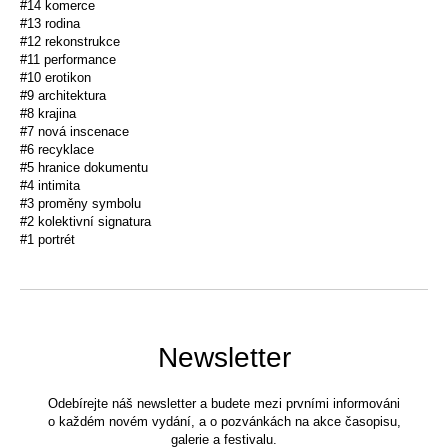
#14 komerce
#13 rodina
#12 rekonstrukce
#11 performance
#10 erotikon
#9 architektura
#8 krajina
#7 nová inscenace
#6 recyklace
#5 hranice dokumentu
#4 intimita
#3 proměny symbolu
#2 kolektivní signatura
#1 portrét
Newsletter
Odebírejte náš newsletter a budete mezi prvními informováni
o každém novém vydání, a o pozvánkách na akce časopisu,
galerie a festivalu.