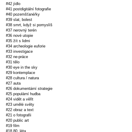
#42 jídlo
#41 postdigitální fotografie
#40 pozemšťané/ky
#39 slat, bolest
#38 smrt, když si pomyslíš
#37 nerovný terén
#36 nové utopie
#35 žít s lidmi
#34 archeologie euforie
#33 investigace
#32 ne-práce
#31 tělo
#30 eye in the sky
#29 kontemplace
#28 cultura / natura
#27 auta
#26 dokumentární strategie
#25 populární hudba
#24 vidět a věřit
#23 umělé světy
#22 obraz a text
#21 o fotografii
#20 public art
#19 film
#18 80. léta