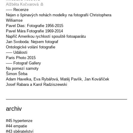
Alžběta Kočvarová
––– Recenze
Nejen o špinavých nohách modelky na fotografii Christophera
Williamse
Pavel Dias: Fotografie 1956-2015
Pavel Mára Fotografie 1969-2014
Napříč Amerikou rychlostí spouště fotoaparátu
Jan Svoboda: Nejsem fotograf
Ontologické volání fotografie
––– Události
Paris Photo 2015
––– Fotograf Gallery
Na pomezí samoty
Šimon Štrba
Adam Havelka, Eva Rybářová, Matěj Pavlík, Jan Kováříček
Josef Rabara a Karol Radziszewski
archiv
#45 hypertenze
#44 empatie
#43 sběratelství