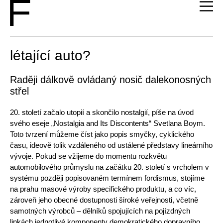
létající auto?
Raději dálkově ovládaný nosič dalekonosných
střel
20. století začalo utopií a skončilo nostalgií, píše na úvod
svého eseje „Nostalgia and Its Discontents“ Svetlana Boym.
Toto tvrzení můžeme číst jako popis smyčky, cyklického
času, ideově tolik vzdáleného od ustálené představy lineárního
vývoje. Pokud se vžijeme do momentu rozkvětu
automobilového průmyslu na začátku 20. století s vrcholem v
systému později popisovaném termínem fordismus, stojíme
na prahu masové výroby specifického produktu, a co víc,
zároveň jeho obecné dostupnosti široké veřejnosti, včetně
samotných výrobců – dělníků spojujících na pojízdných
linkách jednotlivé komponenty demokratického dopravního