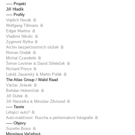
––– Projekt
Jiří Hladík
––– Profily
Vojtěch Novák
Wolfgang Tillmans
Edgar Martins
Vladimir Nikolic
Zygmunt Rytka
Archiv bezpečnostních složek
Roman Ondák
Michal Czanderle
Šimon Levitner & David Střeleček
Richard Prince
Lukáš Jasanský & Martin Polák
The Atlas Group / Walid Raad
Václav Jirásek
Bohdan Holomíček
Jiří Dufek
Jiří Hanzelka & Miroslav Zikmund
––– Teorie
Létající auto?
Auto-matičnost: Ruscha a performativní fotografie
––– Objevy
Suzette Bross
Miroslava Večeřová