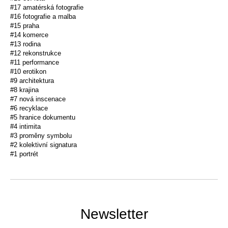
#17 amatérská fotografie
#16 fotografie a malba
#15 praha
#14 komerce
#13 rodina
#12 rekonstrukce
#11 performance
#10 erotikon
#9 architektura
#8 krajina
#7 nová inscenace
#6 recyklace
#5 hranice dokumentu
#4 intimita
#3 proměny symbolu
#2 kolektivní signatura
#1 portrét
Newsletter