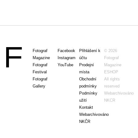
Fotograf
Facebook
Přihlášení k
© 2026
Magazine
Instagram
účtu
Fotograf
Fotograf
YouTube
Prodejní
Magazine
Festival
místa
ESHOP
Fotograf
Obchodní
All rights
Gallery
podmínky
reserved
Podmínky
Webarchivováno
užití
NKCR
Kontakt
Webarchivováno
NKČR