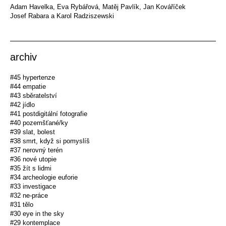
Adam Havelka, Eva Rybářová, Matěj Pavlík, Jan Kováříček
Josef Rabara a Karol Radziszewski
archiv
#45 hypertenze
#44 empatie
#43 sběratelství
#42 jídlo
#41 postdigitální fotografie
#40 pozemšťané/ky
#39 slat, bolest
#38 smrt, když si pomyslíš
#37 nerovný terén
#36 nové utopie
#35 žít s lidmi
#34 archeologie euforie
#33 investigace
#32 ne-práce
#31 tělo
#30 eye in the sky
#29 kontemplace