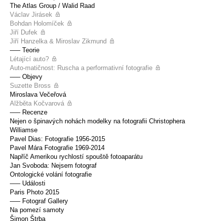
The Atlas Group / Walid Raad
Václav Jirásek
Bohdan Holomíček
Jiří Dufek
Jiří Hanzelka & Miroslav Zikmund
––– Teorie
Létající auto?
Auto-matičnost: Ruscha a performativní fotografie
––– Objevy
Suzette Bross
Miroslava Večeřová
Alžběta Kočvarová
––– Recenze
Nejen o špinavých nohách modelky na fotografii Christophera
Williamse
Pavel Dias: Fotografie 1956-2015
Pavel Mára Fotografie 1969-2014
Napříč Amerikou rychlostí spouště fotoaparátu
Jan Svoboda: Nejsem fotograf
Ontologické volání fotografie
––– Události
Paris Photo 2015
––– Fotograf Gallery
Na pomezí samoty
Šimon Štrba