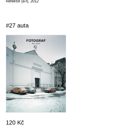
Refektor (a-f), 2012
#27 auta
120
Kč