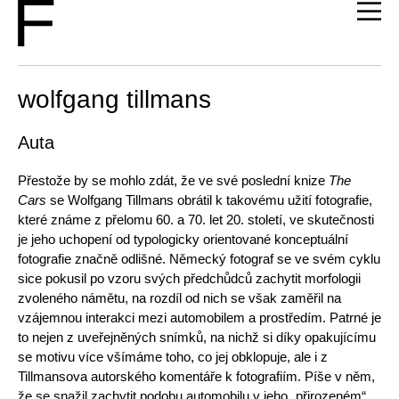
wolfgang tillmans
Auta
Přestože by se mohlo zdát, že ve své poslední knize
The
Cars
se Wolfgang Tillmans obrátil k takovému užití fotografie,
které známe z přelomu 60. a 70. let 20. století, ve skutečnosti
je jeho uchopení od typologicky orientované konceptuální
fotografie značně odlišné. Německý fotograf se ve svém cyklu
sice pokusil po vzoru svých předchůdců zachytit morfologii
zvoleného námětu, na rozdíl od nich se však zaměřil na
vzájemnou interakci mezi automobilem a prostředím. Patrné je
to nejen z uveřejněných snímků, na nichž si díky opakujícímu
se motivu více všímáme toho, co jej obklopuje, ale i z
Tillmansova autorského komentáře k fotografiím. Píše v něm,
že se snažil zachytit podobu automobilu v jeho „přirozeném“