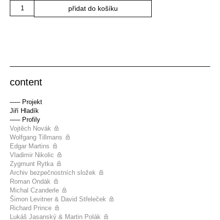
Množství
přidat do košíku
content
––– Projekt
Jiří Hladík
––– Profily
Vojtěch Novák
Wolfgang Tillmans
Edgar Martins
Vladimir Nikolic
Zygmunt Rytka
Archiv bezpečnostních složek
Roman Ondák
Michal Czanderle
Šimon Levitner & David Střeleček
Richard Prince
Lukáš Jasanský & Martin Polák