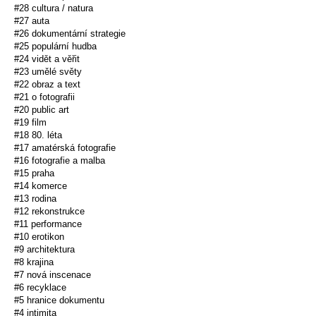
#28 cultura / natura
#27 auta
#26 dokumentární strategie
#25 populární hudba
#24 vidět a věřit
#23 umělé světy
#22 obraz a text
#21 o fotografii
#20 public art
#19 film
#18 80. léta
#17 amatérská fotografie
#16 fotografie a malba
#15 praha
#14 komerce
#13 rodina
#12 rekonstrukce
#11 performance
#10 erotikon
#9 architektura
#8 krajina
#7 nová inscenace
#6 recyklace
#5 hranice dokumentu
#4 intimita