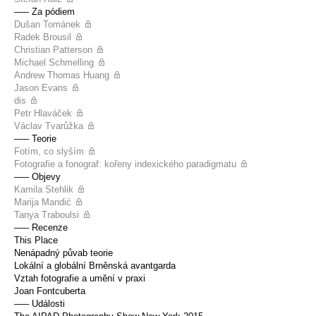
––– Za pódiem
Dušan Tománek
Radek Brousil
Christian Patterson
Michael Schmelling
Andrew Thomas Huang
Jason Evans
dis
Petr Hlaváček
Václav Tvarůžka
––– Teorie
Fotím, co slyším
Fotografie a fonograf: kořeny indexického paradigmatu
––– Objevy
Kamila Stehlik
Marija Mandić
Tanya Traboulsi
––– Recenze
This Place
Nenápadný půvab teorie
Lokální a globální Brněnská avantgarda
Vztah fotografie a umění v praxi
Joan Fontcuberta
––– Události