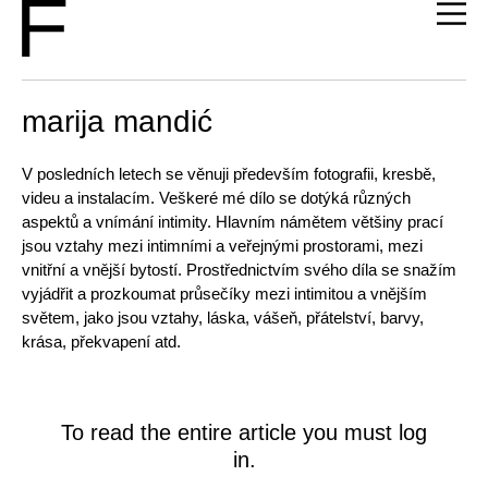
marija mandić
V posledních letech se věnuji především fotografii, kresbě,
videu a instalacím. Veškeré mé dílo se dotýká různých
aspektů a vnímání intimity. Hlavním námětem většiny prací
jsou vztahy mezi intimními a veřejnými prostorami, mezi
vnitřní a vnější bytostí. Prostřednictvím svého díla se snažím
vyjádřit a prozkoumat průsečíky mezi intimitou a vnějším
světem, jako jsou vztahy, láska, vášeň, přátelství, barvy,
krása, překvapení atd.
To read the entire article you must log
in.