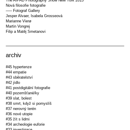
The AIPAD Photography Show New York 2015
Nová filosofie fotografie
––– Fotograf Gallery
Jesper Alvaer, Isabela Grosseová
Marianne Vierø
Martin Vongrej
Filip a Matěj Smetanovi
archiv
#45 hypertenze
#44 empatie
#43 sběratelství
#42 jídlo
#41 postdigitální fotografie
#40 pozemšťané/ky
#39 slat, bolest
#38 smrt, když si pomyslíš
#37 nerovný terén
#36 nové utopie
#35 žít s lidmi
#34 archeologie euforie
#33 investigace