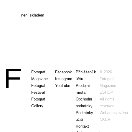
není skladem
Fotograf
Facebook
Přihlášení k
© 2026
Magazine
Instagram
účtu
Fotograf
Fotograf
YouTube
Prodejní
Magazine
Festival
místa
ESHOP
Fotograf
Obchodní
All rights
Gallery
podmínky
reserved
Podmínky
Webarchivováno
užití
NKCR
Kontakt