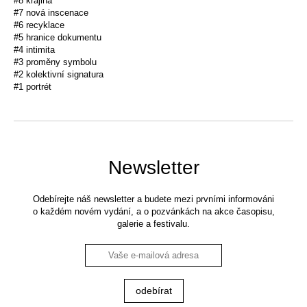
#8 krajina
#7 nová inscenace
#6 recyklace
#5 hranice dokumentu
#4 intimita
#3 proměny symbolu
#2 kolektivní signatura
#1 portrét
Newsletter
Odebírejte náš newsletter a budete mezi prvními informováni
o každém novém vydání, a o pozvánkách na akce časopisu,
galerie a festivalu.