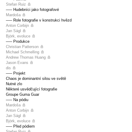
Stefan Ruiz
––– Hudebníci jako fotografové
Mardoša
––– Role fotografie v konstrukci hvězd
Anton Corbijn
Jan Ságl
Björk, evoluce
––– Produkce
Christian Patterson
Michael Schmelling
Andrew Thomas Huang
Jason Evans
dis
––– Projekt
Chaos je dominantní silou ve světě
Nutné zlo
Některé usvědčující fotografie
Groupe Guma Guar
––– Na pódiu
Mardoša
Anton Corbijn
Jan Ságl
Björk, evoluce
––– Před pódiem
Stefan Ruiz