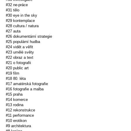
#32 ne-práce
#31 tělo
#30 eye in the sky
#29 kontemplace
#28 cultura / natura
#27 auta
#26 dokumentární strategie
#25 populární hudba
#24 vidět a věřit
#23 umělé světy
#22 obraz a text
#21 o fotografii
#20 public art
#19 film
#18 80. léta
#17 amatérská fotografie
#16 fotografie a malba
#15 praha
#14 komerce
#13 rodina
#12 rekonstrukce
#11 performance
#10 erotikon
#9 architektura