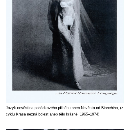
Jazyk nevěstina pohádkového příběhu aneb Nevěsta od Bianchiho, (z
cyklu Krása nezná bolest aneb tělo krásné, 1965–1974)