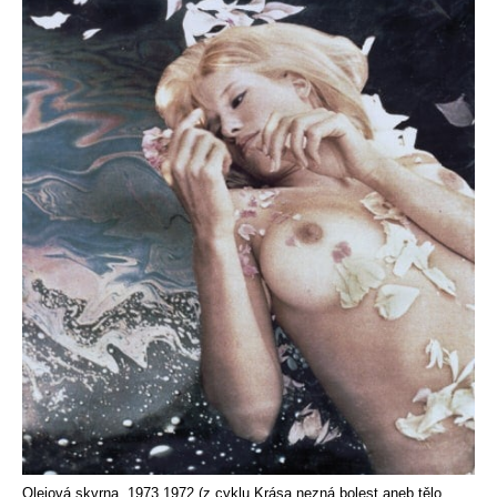
Olejová skvrna, 1973 1972 (z cyklu Krása nezná bolest aneb tělo