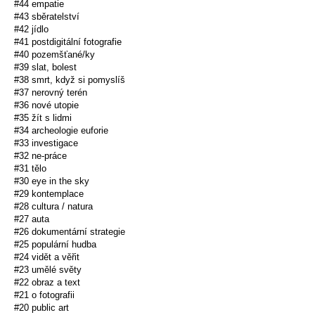
#44 empatie
#43 sběratelství
#42 jídlo
#41 postdigitální fotografie
#40 pozemšťané/ky
#39 slat, bolest
#38 smrt, když si pomyslíš
#37 nerovný terén
#36 nové utopie
#35 žít s lidmi
#34 archeologie euforie
#33 investigace
#32 ne-práce
#31 tělo
#30 eye in the sky
#29 kontemplace
#28 cultura / natura
#27 auta
#26 dokumentární strategie
#25 populární hudba
#24 vidět a věřit
#23 umělé světy
#22 obraz a text
#21 o fotografii
#20 public art