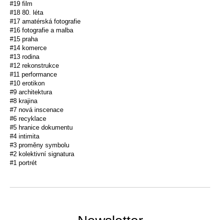
#19 film
#18 80. léta
#17 amatérská fotografie
#16 fotografie a malba
#15 praha
#14 komerce
#13 rodina
#12 rekonstrukce
#11 performance
#10 erotikon
#9 architektura
#8 krajina
#7 nová inscenace
#6 recyklace
#5 hranice dokumentu
#4 intimita
#3 proměny symbolu
#2 kolektivní signatura
#1 portrét