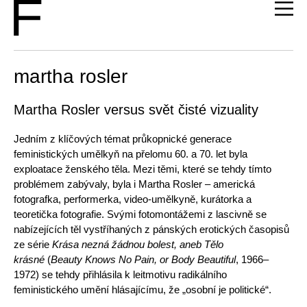
martha rosler
Martha Rosler versus svět čisté vizuality
Jedním z klíčových témat průkopnické generace
feministických umělkyň na přelomu 60. a 70. let byla
exploatace ženského těla. Mezi těmi, které se tehdy tímto
problémem zabývaly, byla i Martha Rosler – americká
fotografka, performerka, video-umělkyně, kurátorka a
teoretička fotografie. Svými fotomontážemi z lascivně se
nabízejících těl vystříhaných z pánských erotických časopisů
ze série
Krása nezná žádnou bolest, aneb Tělo
krásné
(
Beauty Knows No Pain, or Body Beautiful
, 1966–
1972) se tehdy přihlásila k leitmotivu radikálního
feministického umění hlásajícímu, že „osobní je politické“.