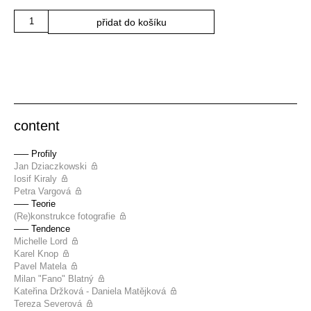
Množství
přidat do košíku
content
––– Profily
Jan Dziaczkowski
Iosif Kiraly
Petra Vargová
––– Teorie
(Re)konstrukce fotografie
––– Tendence
Michelle Lord
Karel Knop
Pavel Matela
Milan "Fano" Blatný
Kateřina Držková - Daniela Matějková
Tereza Severová