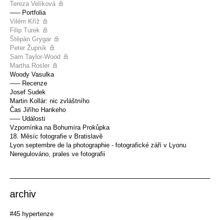
Tereza Velíková
––– Portfolia
Vilém Kříž
Filip Turek
Štěpán Grygar
Peter Župník
Sam Taylor-Wood
Martha Rosler
Woody Vasulka
––– Recenze
Josef Sudek
Martin Kollár: nic zvláštního
Čas Jiřího Hankeho
––– Události
Vzpomínka na Bohumíra Prokůpka
18. Měsíc fotografie v Bratislavě
Lyon septembre de la photographie - fotografické září v Lyonu
Neregulováno, prales ve fotografii
archiv
#45 hypertenze