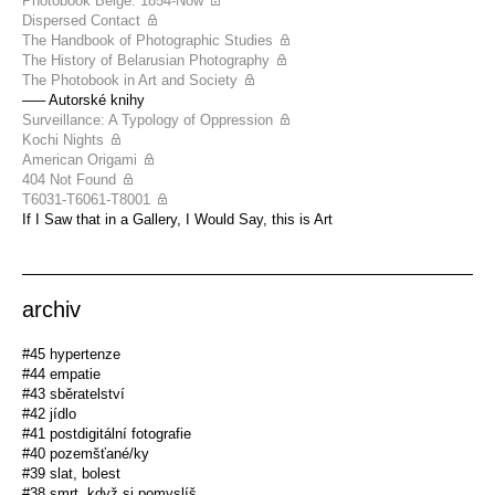
Photobook Belge: 1854-Now
Dispersed Contact
The Handbook of Photographic Studies
The History of Belarusian Photography
The Photobook in Art and Society
––– Autorské knihy
Surveillance: A Typology of Oppression
Kochi Nights
American Origami
404 Not Found
T6031-T6061-T8001
If I Saw that in a Gallery, I Would Say, this is Art
archiv
#45 hypertenze
#44 empatie
#43 sběratelství
#42 jídlo
#41 postdigitální fotografie
#40 pozemšťané/ky
#39 slat, bolest
#38 smrt, když si pomyslíš