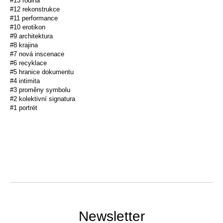
#13 rodina
#12 rekonstrukce
#11 performance
#10 erotikon
#9 architektura
#8 krajina
#7 nová inscenace
#6 recyklace
#5 hranice dokumentu
#4 intimita
#3 proměny symbolu
#2 kolektivní signatura
#1 portrét
Newsletter