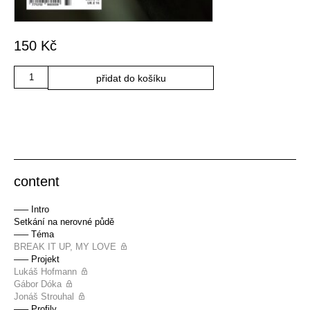
150
Kč
Množství
přidat do košíku
content
––– Intro
Setkání na nerovné půdě
––– Téma
BREAK IT UP, MY LOVE
––– Projekt
Lukáš Hofmann
Gábor Dóka
Jonáš Strouhal
––– Profily