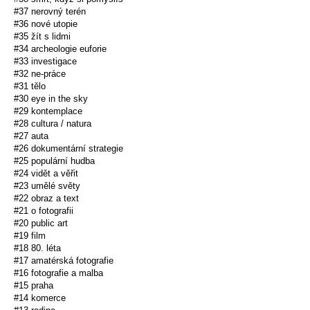
#37 nerovný terén
#36 nové utopie
#35 žít s lidmi
#34 archeologie euforie
#33 investigace
#32 ne-práce
#31 tělo
#30 eye in the sky
#29 kontemplace
#28 cultura / natura
#27 auta
#26 dokumentární strategie
#25 populární hudba
#24 vidět a věřit
#23 umělé světy
#22 obraz a text
#21 o fotografii
#20 public art
#19 film
#18 80. léta
#17 amatérská fotografie
#16 fotografie a malba
#15 praha
#14 komerce