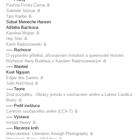
Pavlína Fichta Čierna
Gabriele Stötzer
Taro Karibe
Sidsel Meineche Hansen
Alžběta Bačíková
Karolina Wojtas
Heji Shin
Karol Radziszewski
––– Rozhovor
O vyprávění příběhů, přisvojování minulosti a queerování historie:
Rozhovor Hany Buddeus s Karolem Radziszewským
––– Wanted
Kvet Nguyen
Edgar dos Santos
Julie Hrnčířová
––– Teorie
Zrod pozpátku - Obrazy porodu v současném umění a Labour Candice
Breitz
––– Profil instituce
Centrum současného umění (CCA-T)
––– Výstava
instant theory
––– Recenze knih
Masculinities: Liberation through Photography