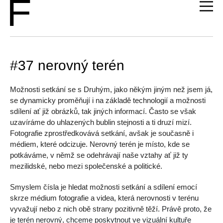
#37 nerovný terén
Možnosti setkání se s Druhým, jako někým jiným než jsem já,
se dynamicky proměňují i na základě technologií a možnosti
sdílení ať již obrázků, tak jiných informací. Často se však
uzavíráme do uhlazených bublin stejnosti a ti druzí mizí.
Fotografie zprostředkovává setkání, avšak je současně i
médiem, které odcizuje. Nerovný terén je místo, kde se
potkáváme, v němž se odehrávají naše vztahy ať již ty
mezilidské, nebo mezi společenské a politické.
Smyslem čísla je hledat možnosti setkání a sdílení emocí
skrze médium fotografie a videa, která nerovnosti v terénu
vyvažují nebo z nich obě strany pozitivně těží.
Právě proto, že
je terén nerovný, chceme p
oskytnout ve vizuální kultuře