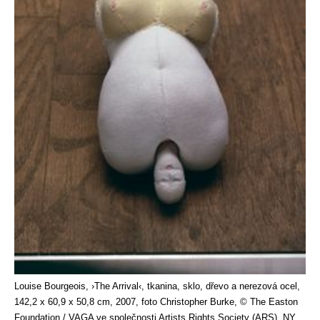
Louise Bourgeois, ›The Arrival‹, tkanina, sklo, dřevo a nerezová ocel,
142,2 x 60,9 x 50,8 cm, 2007, foto Christopher Burke, © The Easton
Foundation / VAGA ve společnosti Artists Rights Society (ARS), NY