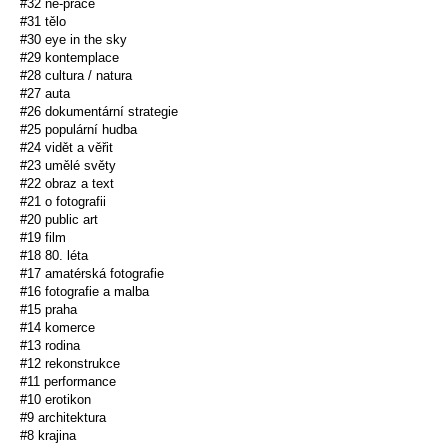
#32 ne-práce
#31 tělo
#30 eye in the sky
#29 kontemplace
#28 cultura / natura
#27 auta
#26 dokumentární strategie
#25 populární hudba
#24 vidět a věřit
#23 umělé světy
#22 obraz a text
#21 o fotografii
#20 public art
#19 film
#18 80. léta
#17 amatérská fotografie
#16 fotografie a malba
#15 praha
#14 komerce
#13 rodina
#12 rekonstrukce
#11 performance
#10 erotikon
#9 architektura
#8 krajina