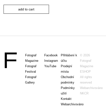
add to cart
Fotograf
Facebook
Přihlášení k
© 2026
Magazine
Instagram
účtu
Fotograf
Fotograf
YouTube
Prodejní
Magazine
Festival
místa
ESHOP
Fotograf
Obchodní
All rights
Gallery
podmínky
reserved
Podmínky
Webarchivováno
užití
NKCR
Kontakt
Webarchivováno