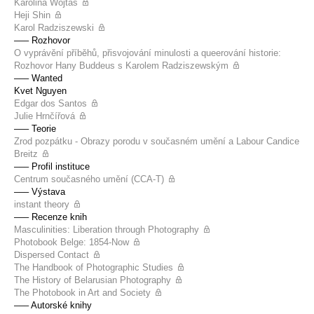
Karolina Wojtas
Heji Shin
Karol Radziszewski
––– Rozhovor
O vyprávění příběhů, přisvojování minulosti a queerování historie:
Rozhovor Hany Buddeus s Karolem Radziszewským
––– Wanted
Kvet Nguyen
Edgar dos Santos
Julie Hrnčířová
––– Teorie
Zrod pozpátku - Obrazy porodu v současném umění a Labour Candice
Breitz
––– Profil instituce
Centrum současného umění (CCA-T)
––– Výstava
instant theory
––– Recenze knih
Masculinities: Liberation through Photography
Photobook Belge: 1854-Now
Dispersed Contact
The Handbook of Photographic Studies
The History of Belarusian Photography
The Photobook in Art and Society
––– Autorské knihy