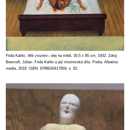
Frida Kahlo, ›Mé zrození‹, olej na mědi, 30,5 x 85 cm, 1932. Zdroj:
Beecroft, Julian. Frida Kahlo a její mistrovská díla. Praha: Albatros
media, 2018. ISBN: 9788026417859, s. 82.