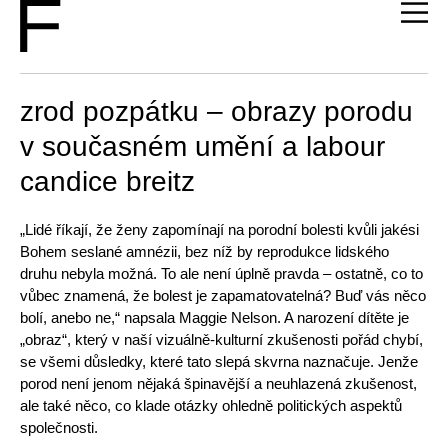
zrod pozpátku – obrazy porodu
v současném umění a labour
candice breitz
„Lidé říkají, že ženy zapomínají na porodní bolesti kvůli jakési
Bohem seslané amnézii, bez níž by reprodukce lidského
druhu nebyla možná. To ale není úplně pravda – ostatně, co to
vůbec znamená, že bolest je zapamatovatelná? Buď vás něco
bolí, anebo ne,“ napsala Maggie Nelson. A narození dítěte je
„obraz“, který v naší vizuálně-kulturní zkušenosti pořád chybí,
se všemi důsledky, které tato slepá skvrna naznačuje. Jenže
porod není jenom nějaká špinavější a neuhlazená zkušenost,
ale také něco, co klade otázky ohledně politických aspektů
společnosti.