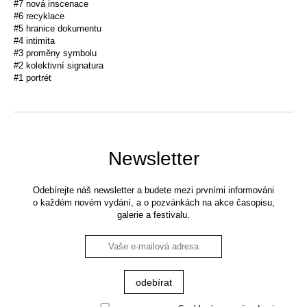
#7 nová inscenace
#6 recyklace
#5 hranice dokumentu
#4 intimita
#3 proměny symbolu
#2 kolektivní signatura
#1 portrét
Newsletter
Odebírejte náš newsletter a budete mezi prvními informováni
o každém novém vydání, a o pozvánkách na akce časopisu,
galerie a festivalu.