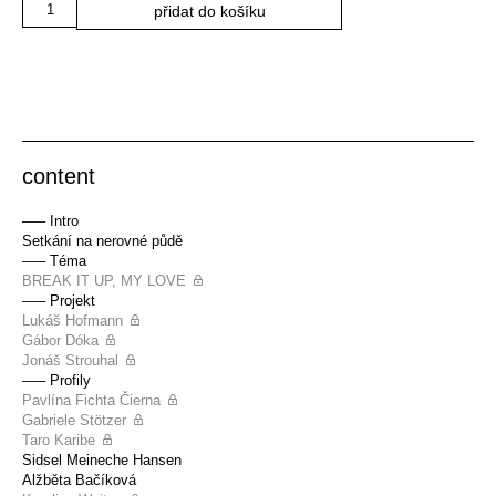
přidat do košíku
content
––– Intro
Setkání na nerovné půdě
––– Téma
BREAK IT UP, MY LOVE
––– Projekt
Lukáš Hofmann
Gábor Dóka
Jonáš Strouhal
––– Profily
Pavlína Fichta Čierna
Gabriele Stötzer
Taro Karibe
Sidsel Meineche Hansen
Alžběta Bačíková