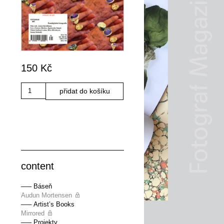
150
Kč
Množství
přidat do košíku
content
––– Báseň
Audun Mortensen
––– Artist’s Books
Mirrored
––– Projekty