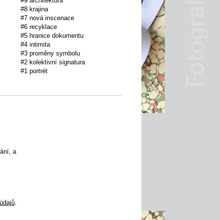
#9 architektura
#8 krajina
#7 nová inscenace
#6 recyklace
#5 hranice dokumentu
#4 intimita
#3 proměny symbolu
#2 kolektivní signatura
#1 portrét
ání, a
údajů
.