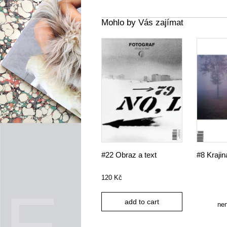
Mohlo by Vás zajímat
#22 Obraz a text
#8 Krajin
120
Kč
add to cart
ne