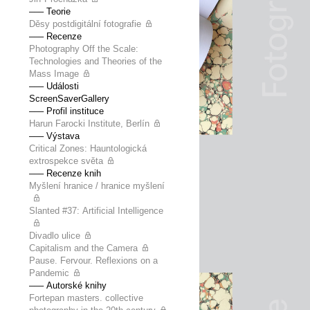
––– Teorie
Děsy postdigitální fotografie
––– Recenze
Photography Off the Scale:
Technologies and Theories of the
Mass Image
––– Události
ScreenSaverGallery
––– Profil instituce
Harun Farocki Institute, Berlín
––– Výstava
Critical Zones: Hauntologická
extrospekce světa
––– Recenze knih
Myšlení hranice / hranice myšlení
Slanted #37: Artificial Intelligence
Divadlo ulice
Capitalism and the Camera
Pause. Fervour. Reflexions on a
Pandemic
––– Autorské knihy
Fortepan masters. collective