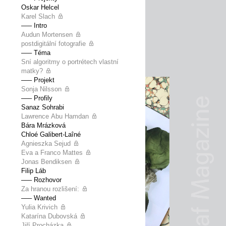
Oskar Helcel
Karel Slach
––– Intro
Audun Mortensen
postdigitální fotografie
––– Téma
Sní algoritmy o portrétech vlastní
matky?
––– Projekt
Sonja Nilsson
––– Profily
Sanaz Sohrabi
Lawrence Abu Hamdan
Bára Mrázková
Chloé Galibert-Laîné
Agnieszka Sejud
Eva a Franco Mattes
Jonas Bendiksen
Filip Láb
––– Rozhovor
Za hranou rozlišení:
––– Wanted
Yulia Krivich
Katarína Dubovská
Jiří Procházka