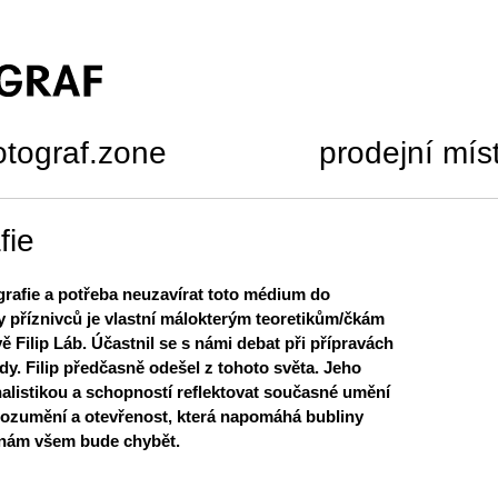
otograf.zone
prodejní mís
fie
grafie a potřeba neuzavírat toto médium do
y příznivců je vlastní málokterým teoretikům/čkám
ě Filip Láb. Účastnil se s námi debat při přípravách
ady. Filip předčasně odešel z tohoto světa. Jeho
alistikou a schopností reflektovat současné umění
orozumění a otevřenost, která napomáhá bubliny
, nám všem bude chybět.