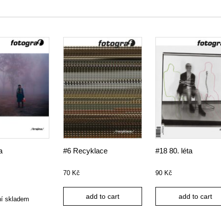
a
#6 Recyklace
#18 80. léta
70
Kč
90
Kč
add to cart
add to cart
ní skladem