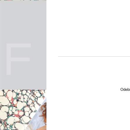
Odebí