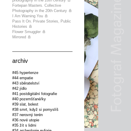
photography in the 20th century
Fortepan Masters. Collective
Photography in the 20th Century
I Am Warning You
Pass It On. Private Stories, Public
Histories
Flower Smuggler
Mirrored
archiv
#45 hypertenze
#44 empatie
#43 sběratelství
#42 jídlo
#41 postdigitální fotografie
#40 pozemšťané/ky
#39 slat, bolest
#38 smrt, když si pomyslíš
#37 nerovný terén
#36 nové utopie
#35 žít s lidmi
#34 archeologie euforie