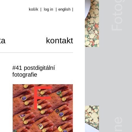
košík
|
log in
|
english
|
ta
kontakt
#41 postdigitální
fotografie