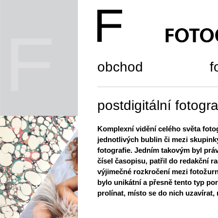
obchod
f
postdigitální fotogra
Komplexní vidění celého světa foto
jednotlivých bublin či mezi skupink
fotografie. Jedním takovým byl práv
čísel časopisu, patřil do redakční r
výjimečné rozkročení mezi fotožurn
bylo unikátní a přesně tento typ p
prolínat, místo se do nich uzavírat