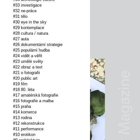
#33 investigace
#32 ne-práce
#31 tělo
#30 eye in the sky
#29 kontemplace
#28 cultura / natura
#27 auta
#26 dokumentární strategie
#25 populární hudba
#24 vidět a věřit
#23 umělé světy
#22 obraz a text
#21 o fotografii
#20 public art
#19 film
#18 80. léta
#17 amatérská fotografie
#16 fotografie a malba
#15 praha
#14 komerce
#13 rodina
#12 rekonstrukce
#11 performance
#10 erotikon