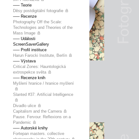
––– Teorie
Děsy postdigitální fotografie
––– Recenze
Photography Off the Scale:
Technologies and Theories of the
Mass Image
––– Události
ScreenSaverGallery
––– Profil instituce
Harun Farocki Institute, Berlín
––– Výstava
Critical Zones: Hauntologická
extrospekce světa
––– Recenze knih
Myšlení hranice / hranice myšlení
Slanted #37: Artificial Intelligence
Divadlo ulice
Capitalism and the Camera
Pause. Fervour. Reflexions on a
Pandemic
––– Autorské knihy
Fortepan masters. collective