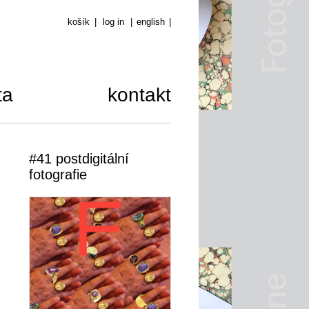
košík
|
log in
|
english
|
ta
kontakt
#41 postdigitální
fotografie