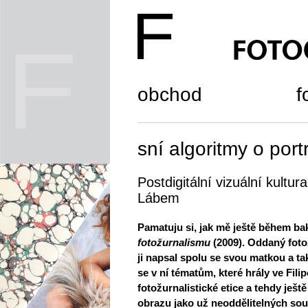
obchod
f
sní algoritmy o por
Postdigitální vizuální kultur
Lábem
Pamatuju si, jak mě ještě během ba
fotožurnalismu
(2009). Oddaný fotož
ji napsal spolu se svou matkou a ta
se v ní tématům, které hrály ve Fili
fotožurnalistické etice a tehdy ješ
obrazu jako už neoddělitelných souč