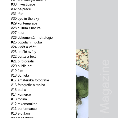
#33 investigace
#32 ne-práce
#31 tělo
#30 eye in the sky
#29 kontemplace
#28 cultura / natura
#27 auta
#26 dokumentární strategie
#25 populární hudba
#24 vidět a věřit
#23 umělé světy
#22 obraz a text
#21 o fotografii
#20 public art
#19 film
#18 80. léta
#17 amatérská fotografie
#16 fotografie a malba
#15 praha
#14 komerce
#13 rodina
#12 rekonstrukce
#11 performance
#10 erotikon