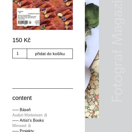
150
Kč
Množství
přidat do košíku
content
––– Báseň
Audun Mortensen
––– Artist’s Books
Mirrored
––– Projekty