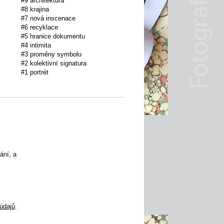
#9 architektura
#8 krajina
#7 nová inscenace
#6 recyklace
#5 hranice dokumentu
#4 intimita
#3 proměny symbolu
#2 kolektivní signatura
#1 portrét
ání, a
údajů
.