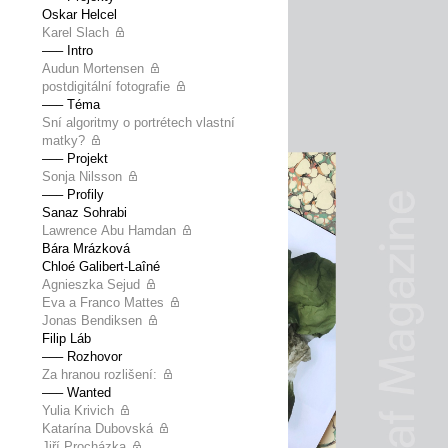
Oskar Helcel
Karel Slach
––– Intro
Audun Mortensen
postdigitální fotografie
––– Téma
Sní algoritmy o portrétech vlastní
matky?
––– Projekt
Sonja Nilsson
––– Profily
Sanaz Sohrabi
Lawrence Abu Hamdan
Bára Mrázková
Chloé Galibert-Laîné
Agnieszka Sejud
Eva a Franco Mattes
Jonas Bendiksen
Filip Láb
––– Rozhovor
Za hranou rozlišení:
––– Wanted
Yulia Krivich
Katarína Dubovská
Jiří Procházka