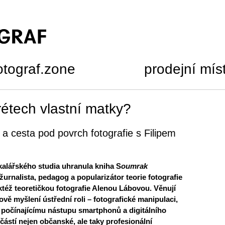
otograf.zone
prodejní mís
trétech vlastní matky?
a a cesta pod povrch fotografie s Filipem
kalářského studia uhranula kniha S
oumrak
urnalista, pedagog a popularizátor teorie fotografie
ktéž teoretičkou fotografie Alenou Lábovou. Věnují
pově myšlení ústřední roli – fotografické manipulaci,
tě počínajícímu nástupu smartphonů a digitálního
ástí nejen občanské, ale taky profesionální