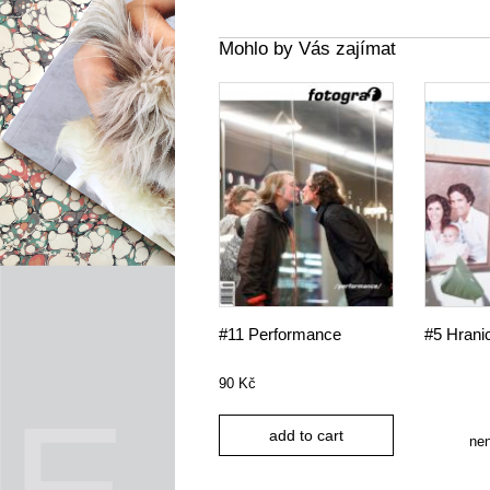
Mohlo by Vás zajímat
#11 Performance
#5 Hrani
90
Kč
add to cart
ne