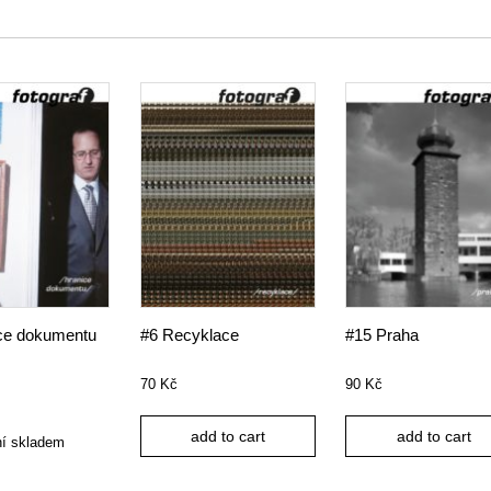
ce dokumentu
#6 Recyklace
#15 Praha
70
Kč
90
Kč
add to cart
add to cart
ní skladem