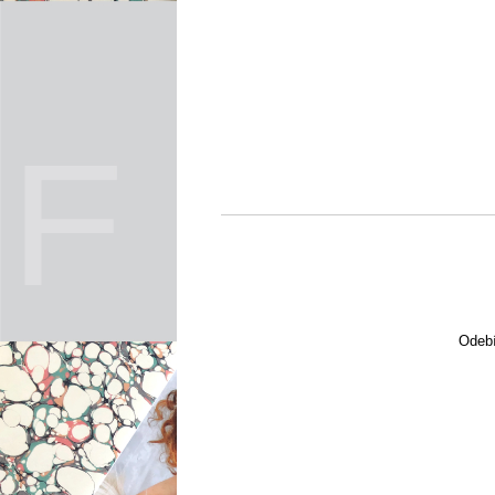
Odebí