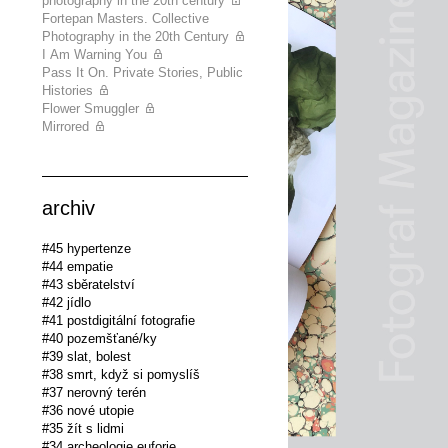
photography in the 20th century
Fortepan Masters. Collective
Photography in the 20th Century
I Am Warning You
Pass It On. Private Stories, Public
Histories
Flower Smuggler
Mirrored
archiv
#45 hypertenze
#44 empatie
#43 sběratelství
#42 jídlo
#41 postdigitální fotografie
#40 pozemšťané/ky
#39 slat, bolest
#38 smrt, když si pomyslíš
#37 nerovný terén
#36 nové utopie
#35 žít s lidmi
#34 archeologie euforie