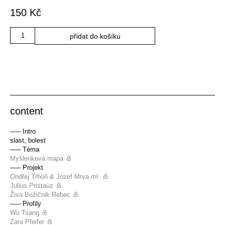
150
Kč
Množství
přidat do košíku
content
––– Intro
slast, bolest
––– Téma
Myšlenková mapa
––– Projekt
Ondřej Trhoň & Jozef Mrva ml.
Julius Pristauz
Živa Božičnik Rebec
––– Profily
Wu Tsang
Zara Pfeifer