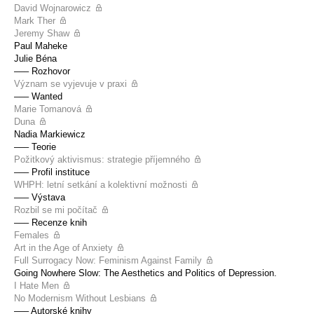
David Wojnarowicz
Mark Ther
Jeremy Shaw
Paul Maheke
Julie Béna
––– Rozhovor
Význam se vyjevuje v praxi
––– Wanted
Marie Tomanová
Duna
Nadia Markiewicz
––– Teorie
Požitkový aktivismus: strategie příjemného
––– Profil instituce
WHPH: letní setkání a kolektivní možnosti
––– Výstava
Rozbil se mi počítač
––– Recenze knih
Females
Art in the Age of Anxiety
Full Surrogacy Now: Feminism Against Family
Going Nowhere Slow: The Aesthetics and Politics of Depression.
I Hate Men
No Modernism Without Lesbians
––– Autorské knihy