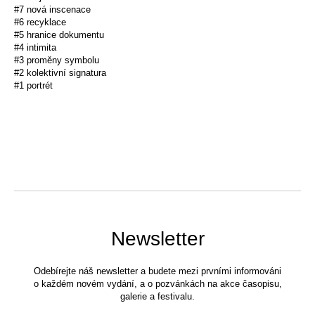
#7 nová inscenace
#6 recyklace
#5 hranice dokumentu
#4 intimita
#3 proměny symbolu
#2 kolektivní signatura
#1 portrét
Newsletter
Odebírejte náš newsletter a budete mezi prvními informováni
o každém novém vydání, a o pozvánkách na akce časopisu,
galerie a festivalu.