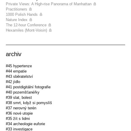
Private Views: A High-rise Panorama of Manhattan
Practitioners
1000 Polish Hands
Nature Index
The 12-hour Conference
Hexamiles (Mont-Voisin)
archiv
#45 hypertenze
#44 empatie
#43 sběratelství
#42 jídlo
#41 postdigitální fotografie
#40 pozemšťané/ky
#39 slat, bolest
#38 smrt, když si pomyslíš
#37 nerovný terén
#36 nové utopie
#35 žít s lidmi
#34 archeologie euforie
#33 investigace