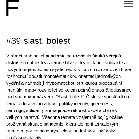
#39 slast, bolest
V rámci probíhající pandemie se rozvinula široká veřejná
diskuse o nutnosti vzájemné blízkosti v distanci, solidaritě a
nových organizačních systémech. Klíčovou roli zároveň hraje
rozhodnutí opustit monotématickou orientaci jednotlivých
vydání a nahradit ji rhyzomatickou strukturou procesuální
mentální mapy rozvíjející se kolem pojmů chaos & jouissance
pod souhrným názvem: “Slast, bolest.“ Číslo se soustředí na
témata duševního zdraví, politiky identity, queerness,
gamingu, solidarity a imaginace rekonstrukce a obnovy
velkých narativů. Všechna témata vzájemně pojí globálně
prožívaná situace pandemie, která ale není tematickým
rámcem, pouze neodmyslitelnou podmínkou jakékoliv
současné aktivity.