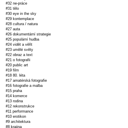
#32 ne-práce
#31 tělo
#30 eye in the sky
#29 kontemplace
#28 cultura / natura
#27 auta
#26 dokumentární strategie
#25 populární hudba
#24 vidět a věřit
#23 umělé světy
#22 obraz a text
#21 o fotografii
#20 public art
#19 film
#18 80. léta
#17 amatérská fotografie
#16 fotografie a malba
#15 praha
#14 komerce
#13 rodina
#12 rekonstrukce
#11 performance
#10 erotikon
#9 architektura
#8 krajina