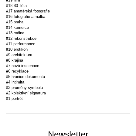
#19 film
#18 80. léta
#17 amatérská fotografie
#16 fotografie a malba
#15 praha
#14 komerce
#13 rodina
#12 rekonstrukce
#11 performance
#10 erotikon
#9 architektura
#8 krajina
#7 nová inscenace
#6 recyklace
#5 hranice dokumentu
#4 intimita
#3 proměny symbolu
#2 kolektivní signatura
#1 portrét
Newsletter