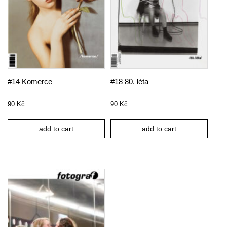
#14 Komerce
#18 80. léta
90
Kč
90
Kč
add to cart
add to cart