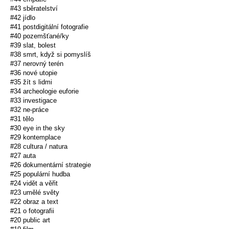
#43 sběratelství
#42 jídlo
#41 postdigitální fotografie
#40 pozemšťané/ky
#39 slat, bolest
#38 smrt, když si pomyslíš
#37 nerovný terén
#36 nové utopie
#35 žít s lidmi
#34 archeologie euforie
#33 investigace
#32 ne-práce
#31 tělo
#30 eye in the sky
#29 kontemplace
#28 cultura / natura
#27 auta
#26 dokumentární strategie
#25 populární hudba
#24 vidět a věřit
#23 umělé světy
#22 obraz a text
#21 o fotografii
#20 public art