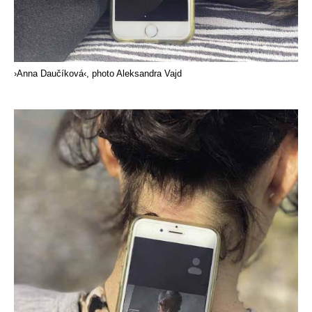
›Anna Daučíková‹, photo Aleksandra Vajd