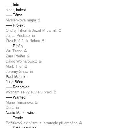
––– Intro
slast, bolest
––– Téma
Myšlenková mapa
––– Projekt
Ondřej Trhoň & Jozef Mrva ml.
Julius Pristauz
Živa Božičnik Rebec
––– Profily
Wu Tsang
Zara Pfeifer
David Wojnarowicz
Mark Ther
Jeremy Shaw
Paul Maheke
Julie Béna
––– Rozhovor
Význam se vyjevuje v praxi
––– Wanted
Marie Tomanová
Duna
Nadia Markiewicz
––– Teorie
Požitkový aktivismus: strategie příjemného