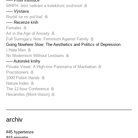
––– Profil instituce
WHPH: letní setkání a kolektivní možnosti
––– Výstava
Rozbil se mi počítač
––– Recenze knih
Females
Art in the Age of Anxiety
Full Surrogacy Now: Feminism Against Family
Going Nowhere Slow: The Aesthetics and Politics of Depression.
I Hate Men
No Modernism Without Lesbians
––– Autorské knihy
Private Views: A High-rise Panorama of Manhattan
Practitioners
1000 Polish Hands
Nature Index
The 12-hour Conference
Hexamiles (Mont-Voisin)
archiv
#45 hypertenze
#44 empatie