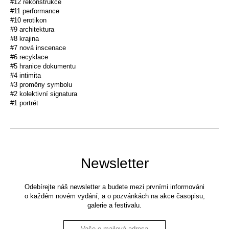
#12 rekonstrukce
#11 performance
#10 erotikon
#9 architektura
#8 krajina
#7 nová inscenace
#6 recyklace
#5 hranice dokumentu
#4 intimita
#3 proměny symbolu
#2 kolektivní signatura
#1 portrét
Newsletter
Odebírejte náš newsletter a budete mezi prvními informováni
o každém novém vydání, a o pozvánkách na akce časopisu,
galerie a festivalu.