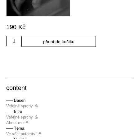
190
Kč
Množství
přidat do košíku
content
––– Báseň
Veřejné sprchy
––– Intro
Veřejné sprchy
About me
––– Téma
Ve věci autorství