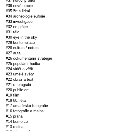
#37 nerovný terén
#36 nové utopie
#35 žít s lidmi
#34 archeologie euforie
#33 investigace
#32 ne-práce
#31 tělo
#30 eye in the sky
#29 kontemplace
#28 cultura / natura
#27 auta
#26 dokumentární strategie
#25 populární hudba
#24 vidět a věřit
#23 umělé světy
#22 obraz a text
#21 o fotografii
#20 public art
#19 film
#18 80. léta
#17 amatérská fotografie
#16 fotografie a malba
#15 praha
#14 komerce
#13 rodina