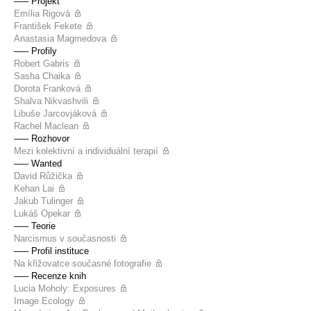
––– Projekt
Emília Rigová
František Fekete
Anastasia Magmedova
––– Profily
Robert Gabris
Sasha Chaika
Dorota Franková
Shalva Nikvashvili
Libuše Jarcovjáková
Rachel Maclean
––– Rozhovor
Mezi kolektivní a individuální terapií
––– Wanted
David Růžička
Kehan Lai
Jakub Tulinger
Lukáš Opekar
––– Teorie
Narcismus v současnosti
––– Profil instituce
Na křižovatce současné fotografie
––– Recenze knih
Lucia Moholy: Exposures
Image Ecology