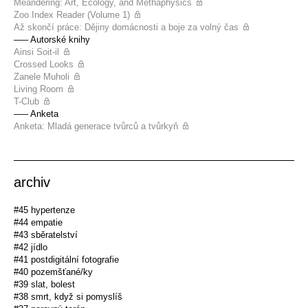
Meandering: Art, Ecology, and Methaphysics
Zoo Index Reader (Volume 1)
Až skončí práce: Dějiny domácnosti a boje za volný čas
––– Autorské knihy
Ainsi Soit-il
Crossed Looks
Zanele Muholi
Living Room
T-Club
––– Anketa
Anketa: Mladá generace tvůrců a tvůrkyň
archiv
#45 hypertenze
#44 empatie
#43 sběratelství
#42 jídlo
#41 postdigitální fotografie
#40 pozemšťané/ky
#39 slat, bolest
#38 smrt, když si pomyslíš