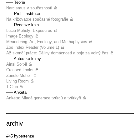
––– Teorie
Narcismus v současnosti
––– Profil instituce
Na křižovatce současné fotografie
––– Recenze knih
Lucia Moholy: Exposures
Image Ecology
Meandering: Art, Ecology, and Methaphysics
Zoo Index Reader (Volume 1)
Až skončí práce: Dějiny domácnosti a boje za volný čas
––– Autorské knihy
Ainsi Soit-il
Crossed Looks
Zanele Muholi
Living Room
T-Club
––– Anketa
Anketa: Mladá generace tvůrců a tvůrkyň
archiv
#45 hypertenze