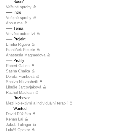
––– Báseň
Veřejné sprchy
––– Intro
Veřejné sprchy
About me
––– Téma
Ve věci autorství
––– Projekt
Emília Rigová
František Fekete
Anastasia Magmedova
––– Profily
Robert Gabris
Sasha Chaika
Dorota Franková
Shalva Nikvashvili
Libuše Jarcovjáková
Rachel Maclean
––– Rozhovor
Mezi kolektivní a individuální terapií
––– Wanted
David Růžička
Kehan Lai
Jakub Tulinger
Lukáš Opekar