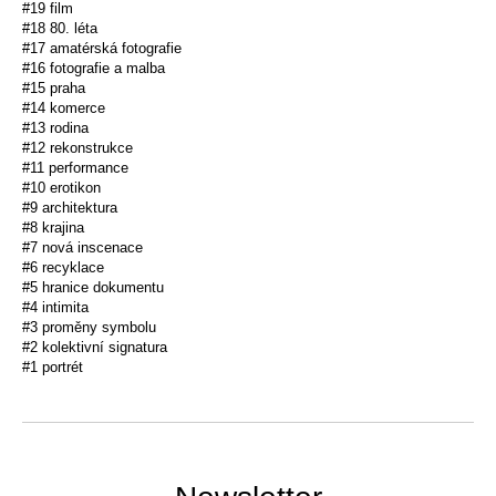
#19 film
#18 80. léta
#17 amatérská fotografie
#16 fotografie a malba
#15 praha
#14 komerce
#13 rodina
#12 rekonstrukce
#11 performance
#10 erotikon
#9 architektura
#8 krajina
#7 nová inscenace
#6 recyklace
#5 hranice dokumentu
#4 intimita
#3 proměny symbolu
#2 kolektivní signatura
#1 portrét