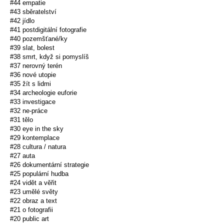
#44 empatie
#43 sběratelství
#42 jídlo
#41 postdigitální fotografie
#40 pozemšťané/ky
#39 slat, bolest
#38 smrt, když si pomyslíš
#37 nerovný terén
#36 nové utopie
#35 žít s lidmi
#34 archeologie euforie
#33 investigace
#32 ne-práce
#31 tělo
#30 eye in the sky
#29 kontemplace
#28 cultura / natura
#27 auta
#26 dokumentární strategie
#25 populární hudba
#24 vidět a věřit
#23 umělé světy
#22 obraz a text
#21 o fotografii
#20 public art