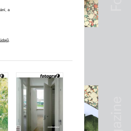
ání, a
údajů
.