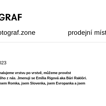
otograf.zone
prodejní mís
2023
dhalujeme vrstvu po vrstvě, můžeme provést
ho z nás. Jmenuji se Emília Rigová aka Bári Raklóri.
, jsem Romka, jsem Slovenka, jsem Evropanka a jsem