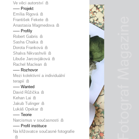
Ve věci autorství
––– Projekt
Emília Rigová
František Fekete
Anastasia Magmedova
––– Profily
Robert Gabris
Sasha Chaika
Dorota Franková
Shalva Nikvashvili
Libuše Jarcovjáková
Rachel Maclean
––– Rozhovor
Mezi kolektivní a individuální
terapií
––– Wanted
David Růžička
Kehan Lai
Jakub Tulinger
Lukáš Opekar
––– Teorie
Narcismus v současnosti
––– Profil instituce
Na křižovatce současné fotografie