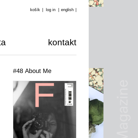
košík
|
log in
|
english
|
ta
kontakt
#48 About Me