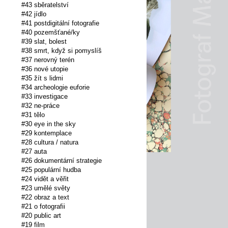
#43 sběratelství
#42 jídlo
#41 postdigitální fotografie
#40 pozemšťané/ky
#39 slat, bolest
#38 smrt, když si pomyslíš
#37 nerovný terén
#36 nové utopie
#35 žít s lidmi
#34 archeologie euforie
#33 investigace
#32 ne-práce
#31 tělo
#30 eye in the sky
#29 kontemplace
#28 cultura / natura
#27 auta
#26 dokumentární strategie
#25 populární hudba
#24 vidět a věřit
#23 umělé světy
#22 obraz a text
#21 o fotografii
#20 public art
#19 film