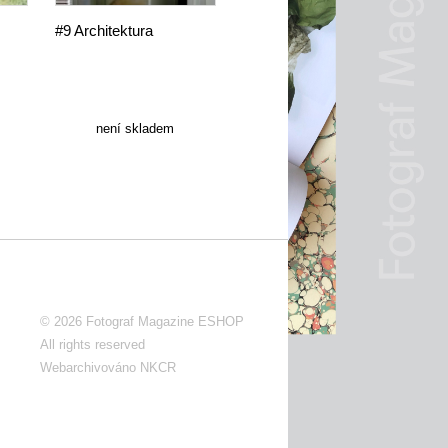
#9 Architektura
není skladem
© 2026
Fotograf Magazine ESHOP
All rights reserved
Webarchivováno NKCR