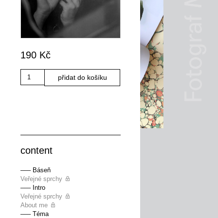
190
Kč
Množství
přidat do košíku
content
––– Báseň
Veřejné sprchy
––– Intro
Veřejné sprchy
About me
––– Téma