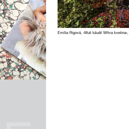
Emília Rigová, ›Muli luludi/ Mŕtva kvetina‹