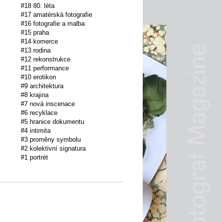
#18 80. léta
#17 amatérská fotografie
#16 fotografie a malba
#15 praha
#14 komerce
#13 rodina
#12 rekonstrukce
#11 performance
#10 erotikon
#9 architektura
#8 krajina
#7 nová inscenace
#6 recyklace
#5 hranice dokumentu
#4 intimita
#3 proměny symbolu
#2 kolektivní signatura
#1 portrét