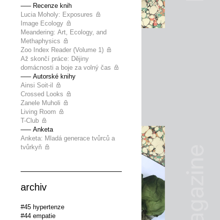
––– Recenze knih
Lucia Moholy: Exposures
Image Ecology
Meandering: Art, Ecology, and
Methaphysics
Zoo Index Reader (Volume 1)
Až skončí práce: Dějiny
domácnosti a boje za volný čas
––– Autorské knihy
Ainsi Soit-il
Crossed Looks
Zanele Muholi
Living Room
T-Club
––– Anketa
Anketa: Mladá generace tvůrců a
tvůrkyň
archiv
#45 hypertenze
#44 empatie