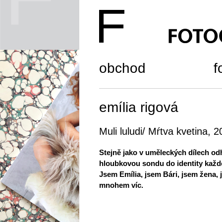
obchod
f
emília rigová
Muli luludi/ Mŕtva kvetina, 
Stejně jako v uměleckých dílech o
hloubkovou sondu do identity každé
Jsem Emília, jsem Bári, jsem žena
mnohem víc.