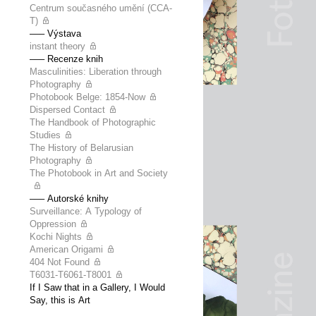
Centrum současného umění (CCA-
T)
––– Výstava
instant theory
––– Recenze knih
Masculinities: Liberation through
Photography
Photobook Belge: 1854-Now
Dispersed Contact
The Handbook of Photographic
Studies
The History of Belarusian
Photography
The Photobook in Art and Society
––– Autorské knihy
Surveillance: A Typology of
Oppression
Kochi Nights
American Origami
404 Not Found
T6031-T6061-T8001
If I Saw that in a Gallery, I Would
Say, this is Art