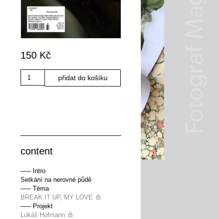
150
Kč
Množství
přidat do košíku
content
––– Intro
Setkání na nerovné půdě
––– Téma
BREAK IT UP, MY LOVE
––– Projekt
Lukáš Hofmann