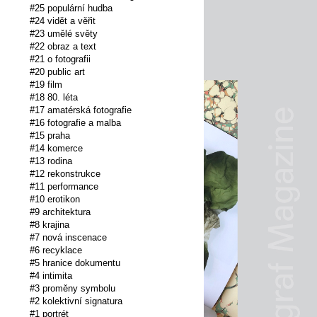
#25 populární hudba
#24 vidět a věřit
#23 umělé světy
#22 obraz a text
#21 o fotografii
#20 public art
#19 film
#18 80. léta
#17 amatérská fotografie
#16 fotografie a malba
#15 praha
#14 komerce
#13 rodina
#12 rekonstrukce
#11 performance
#10 erotikon
#9 architektura
#8 krajina
#7 nová inscenace
#6 recyklace
#5 hranice dokumentu
#4 intimita
#3 proměny symbolu
#2 kolektivní signatura
#1 portrét