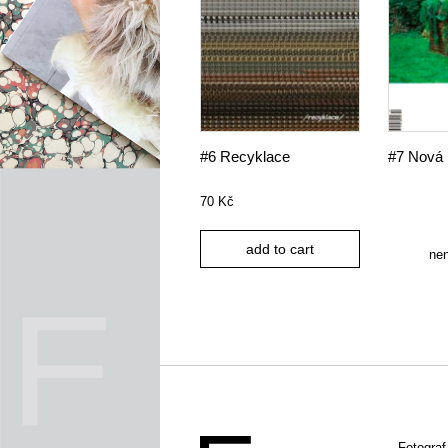
#6 Recyklace
#7 Nová 
70
Kč
add to cart
ne
Fotogra