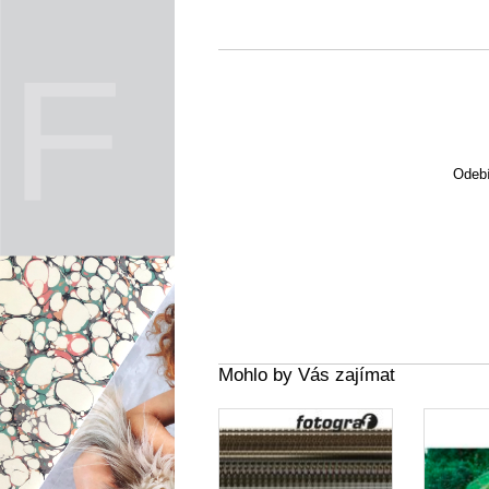
Odebí
Mohlo by Vás zajímat