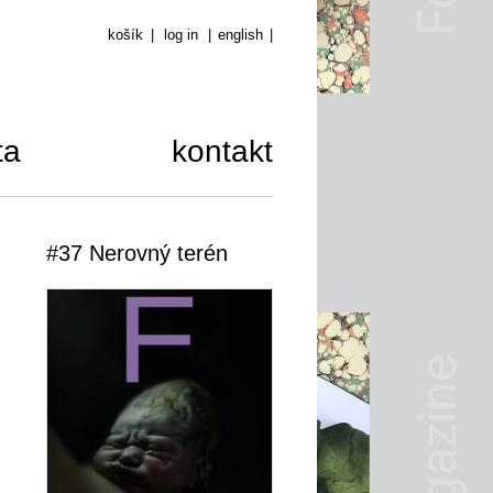
košík
|
log in
|
english
|
ta
kontakt
#37 Nerovný terén