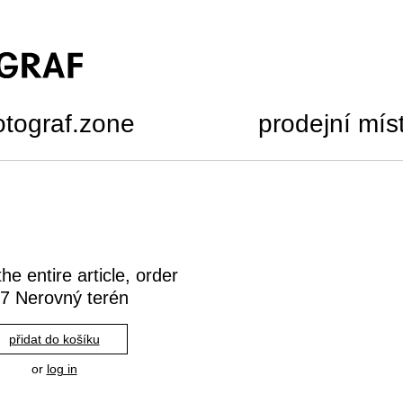
otograf.zone
prodejní mís
he entire article, order
7 Nerovný terén
přidat do košíku
or
log in