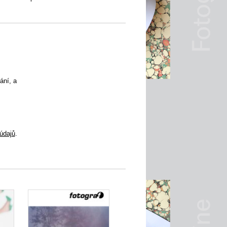
ání, a
údajů
.