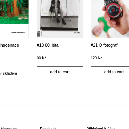
inscenace
#18 80. léta
#21 O fotografii
90
Kč
120
Kč
add to cart
add to cart
ní skladem
f Magazine
Facebook
Přihlášení k účtu