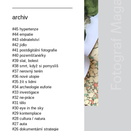
archiv
#45 hypertenze
#44 empatie
#43 sběratelství
#42 jídlo
#41 postdigitální fotografie
#40 pozemšťané/ky
#39 slat, bolest
#38 smrt, když si pomyslíš
#37 nerovný terén
#36 nové utopie
#35 žít s lidmi
#34 archeologie euforie
#33 investigace
#32 ne-práce
#31 tělo
#30 eye in the sky
#29 kontemplace
#28 cultura / natura
#27 auta
#26 dokumentární strategie