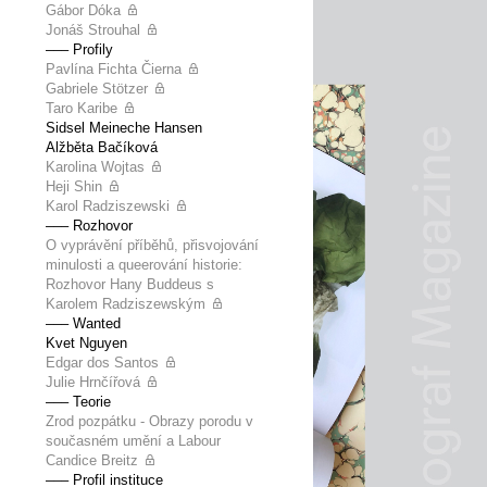
Gábor Dóka
Jonáš Strouhal
––– Profily
Pavlína Fichta Čierna
Gabriele Stötzer
Taro Karibe
Sidsel Meineche Hansen
Alžběta Bačíková
Karolina Wojtas
Heji Shin
Karol Radziszewski
––– Rozhovor
O vyprávění příběhů, přisvojování
minulosti a queerování historie:
Rozhovor Hany Buddeus s
Karolem Radziszewským
––– Wanted
Kvet Nguyen
Edgar dos Santos
Julie Hrnčířová
––– Teorie
Zrod pozpátku - Obrazy porodu v
současném umění a Labour
Candice Breitz
––– Profil instituce