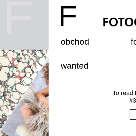
obchod
f
wanted
To read t
#3