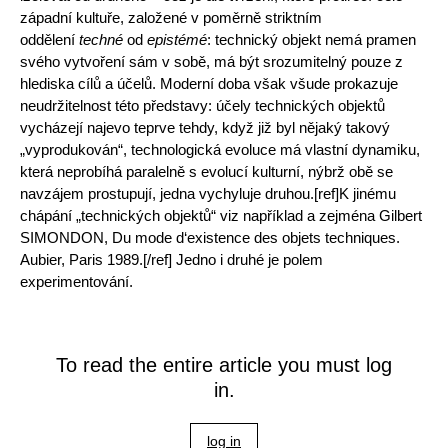
západní kultuře, založené v poměrně striktním
oddělení
techné
od
epistémé
: technický objekt nemá pramen
svého vytvoření sám v sobě, má být srozumitelný pouze z
hlediska cílů a účelů. Moderní doba však všude prokazuje
neudržitelnost této představy: účely technických objektů
vycházejí najevo teprve tehdy, když již byl nějaký takový
„vyprodukován“, technologická evoluce má vlastní dynamiku,
která neprobíhá paralelně s evolucí kulturní, nýbrž obě se
navzájem prostupují, jedna vychyluje druhou.[ref]K jinému
chápání „technických objektů“ viz například a zejména Gilbert
SIMONDON, Du mode d‘existence des objets techniques.
Aubier, Paris 1989.[/ref] Jedno i druhé je polem
experimentování.
To read the entire article you must log
in.
log in