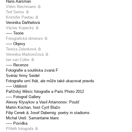
Hans Aarsman
Vilém Reichmann
Ted Serios
Kristofer Paetau
Veronika Daňhelová
Václav Kopecký
––– Teorie
Fotografická dimenze
––– Objevy
Tereza Zelenková
Veronika Markovičová
Ian van Coller
––– Recenze
Fotografie a soutěska zvaná F
Svéráz firmy Seidel
Fotografie umí lhát, ale může také ukazovat pravdu
––– Události
Pařížský Měsíc fotografie a Paris Photo 2012
––– Fotograf Gallery
Alexey Klyuykov a Vasil Artamonov: Poušť
Martin Kochan, host Cyril Blažo
Filip Cenek & Josef Dabernig: poetry in stadiums
Michal Ureš: Samaritaine blanc
––– Povídka
Příběh fotografa