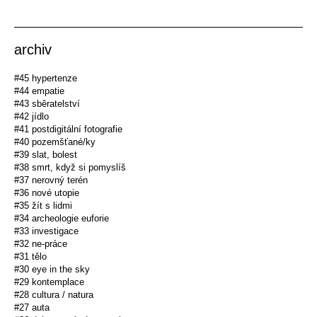
archiv
#45 hypertenze
#44 empatie
#43 sběratelství
#42 jídlo
#41 postdigitální fotografie
#40 pozemšťané/ky
#39 slat, bolest
#38 smrt, když si pomyslíš
#37 nerovný terén
#36 nové utopie
#35 žít s lidmi
#34 archeologie euforie
#33 investigace
#32 ne-práce
#31 tělo
#30 eye in the sky
#29 kontemplace
#28 cultura / natura
#27 auta