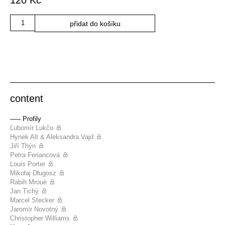
120
Kč
Množství
přidat do košíku
content
––– Profily
Ľubomír Lukčo
Hynek Alt & Aleksandra Vajd
Jiří Thýn
Petra Feriancová
Louis Porter
Mikołaj Długosz
Rabih Mroué
Jan Tichý
Marcel Stecker
Jaromír Novotný
Christopher Williams