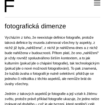
fotografická dimenze
Vycházím z toho, že neexistuje definice fotografie, protože
taková definice by musela zahrnovat všechny ty aspekty, z
nichž již byla „nahlížena“, z nichž je nahlížena dnes a z nichž
bude nahlížena v budoucnosti. Přitom platí, že ono „nahlížení“
je vždy rovněž spoluutvářeno širším kontextem, a to jak
kulturním (pokud jde o chápání fotografie), tak technologickým
(pokud jde o nové možnosti fotografování). To pak znamená,
že každá úvaha o fotografii je nutně selektivní: přidržuje se
jednoho či několika z těchto aspektů, ale nemůže brát do
úvahy všechny.
Jedním z takových aspektů je fotografie a její vztah k
žitému
světu
, protože právě příklad fotografie ukazuje, že jedno nelze
izolovat od druhého – což je ale tvrzení, které protiřečí celé