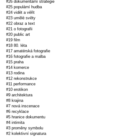
#26 dokumentární strategie
#25 populární hudba
#24 vidět a věřit
#23 umělé světy
#22 obraz a text
#21 o fotografii
#20 public art
#19 film
#18 80. léta
#17 amatérská fotografie
#16 fotografie a malba
#15 praha
#14 komerce
#13 rodina
#12 rekonstrukce
#11 performance
#10 erotikon
#9 architektura
#8 krajina
#7 nová inscenace
#6 recyklace
#5 hranice dokumentu
#4 intimita
#3 proměny symbolu
#2 kolektivní signatura