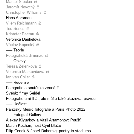
Marcel Stecker
Jaromír Novotný
Christopher Williams
Hans Aarsman
Vilém Reichmann
Ted Serios
Kristofer Paetau
Veronika Daňhelová
Václav Kopecký
––– Teorie
Fotografická dimenze
––– Objevy
Tereza Zelenková
Veronika Markovičová
Ian van Coller
––– Recenze
Fotografie a soutěska zvaná F
Svéráz firmy Seidel
Fotografie umí lhát, ale může také ukazovat pravdu
––– Události
Pařížský Měsíc fotografie a Paris Photo 2012
––– Fotograf Gallery
Alexey Klyuykov a Vasil Artamonov: Poušť
Martin Kochan, host Cyril Blažo
Filip Cenek & Josef Dabernig: poetry in stadiums