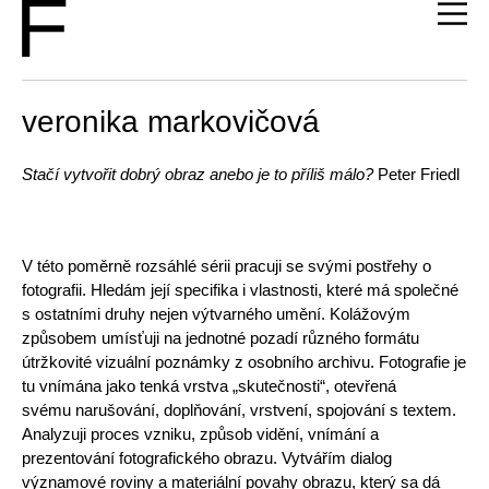
veronika markovičová
Stačí vytvořit dobrý obraz anebo je to příliš málo?
Peter Friedl
V této poměrně rozsáhlé sérii pracuji se svými postřehy o
fotografii. Hledám její specifika i vlastnosti, které má společné
s ostatními druhy nejen výtvarného umění. Kolážovým
způsobem umísťuji na jednotné pozadí různého formátu
útržkovité vizuální poznámky z osobního archivu. Fotografie je
tu vnímána jako tenká vrstva „skutečnosti“, otevřená
svému narušování, doplňování, vrstvení, spojování s textem.
Analyzuji proces vzniku, způsob vidění, vnímání a
prezentování fotografického obrazu. Vytvářím dialog
významové roviny a materiální povahy obrazu, který sa dá