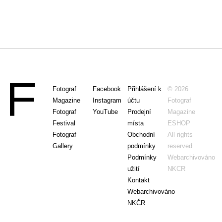
Fotograf
Facebook
Přihlášení k
© 2026
Magazine
Instagram
účtu
Fotograf
Fotograf
YouTube
Prodejní
Magazine
Festival
místa
ESHOP
Fotograf
Obchodní
All rights
Gallery
podmínky
reserved
Podmínky
Webarchivováno
užití
NKCR
Kontakt
Webarchivováno
NKČR