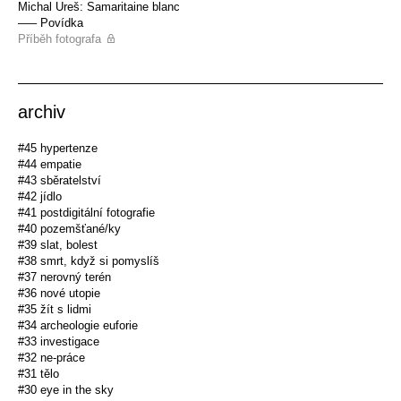
Michal Ureš: Samaritaine blanc
––– Povídka
Příběh fotografa
archiv
#45 hypertenze
#44 empatie
#43 sběratelství
#42 jídlo
#41 postdigitální fotografie
#40 pozemšťané/ky
#39 slat, bolest
#38 smrt, když si pomyslíš
#37 nerovný terén
#36 nové utopie
#35 žít s lidmi
#34 archeologie euforie
#33 investigace
#32 ne-práce
#31 tělo
#30 eye in the sky