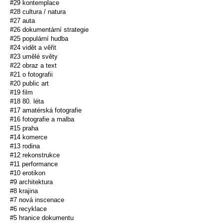
#29 kontemplace
#28 cultura / natura
#27 auta
#26 dokumentární strategie
#25 populární hudba
#24 vidět a věřit
#23 umělé světy
#22 obraz a text
#21 o fotografii
#20 public art
#19 film
#18 80. léta
#17 amatérská fotografie
#16 fotografie a malba
#15 praha
#14 komerce
#13 rodina
#12 rekonstrukce
#11 performance
#10 erotikon
#9 architektura
#8 krajina
#7 nová inscenace
#6 recyklace
#5 hranice dokumentu