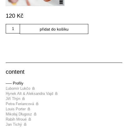
120
Kč
Množství
přidat do košíku
content
––– Profily
Ľubomír Lukčo
Hynek Alt & Aleksandra Vajd
Jiří Thýn
Petra Feriancová
Louis Porter
Mikołaj Długosz
Rabih Mroué
Jan Tichý