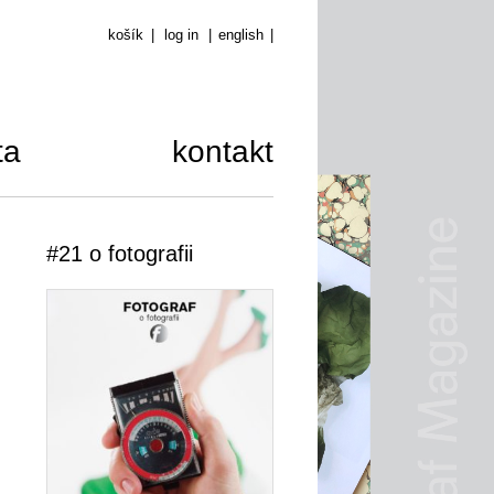
košík
|
log in
|
english
|
ta
kontakt
#21 o fotografii