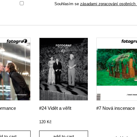
Souhlasím se
zásadami zpracování osobních 
ormance
#24 Vidět a věřit
#7 Nová inscenace
120
Kč
d to cart
add to cart