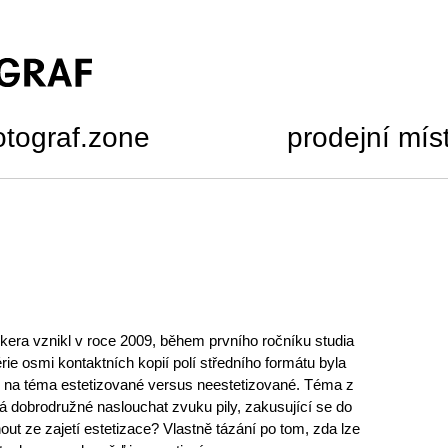
otograf.zone
prodejní mís
era vznikl v roce 2009, během prvního ročníku studia
ie osmi kontaktních kopií polí středního formátu byla
ci na téma estetizované versus neestetizované. Téma z
vá dobrodružné naslouchat zvuku pily, zakusující se do
ut ze zajetí estetizace? Vlastně tázání po tom, zda lze