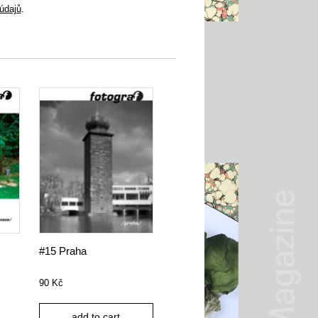
údajů
.
#15 Praha
90
Kč
add to cart