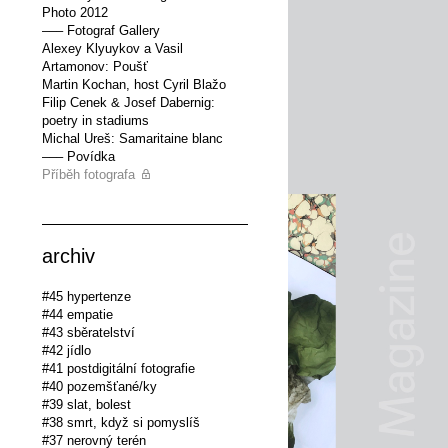
Photo 2012
––– Fotograf Gallery
Alexey Klyuykov a Vasil
Artamonov: Poušť
Martin Kochan, host Cyril Blažo
Filip Cenek & Josef Dabernig:
poetry in stadiums
Michal Ureš: Samaritaine blanc
––– Povídka
Příběh fotografa
archiv
#45 hypertenze
#44 empatie
#43 sběratelství
#42 jídlo
#41 postdigitální fotografie
#40 pozemšťané/ky
#39 slat, bolest
#38 smrt, když si pomyslíš
#37 nerovný terén