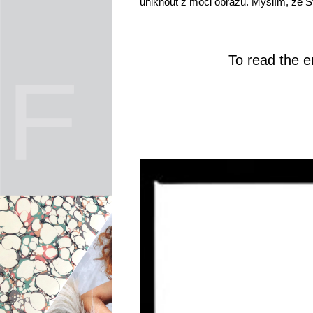
uniknout z moci obrazu. Myslím, že S
To read the en