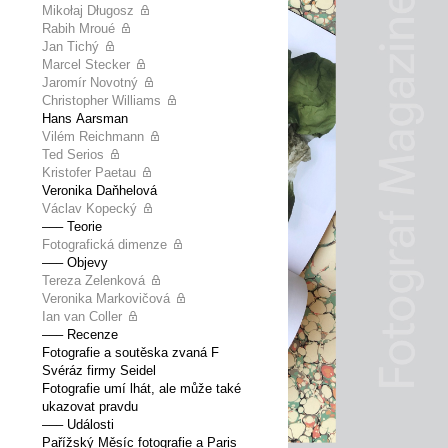
Mikołaj Długosz
Rabih Mroué
Jan Tichý
Marcel Stecker
Jaromír Novotný
Christopher Williams
Hans Aarsman
Vilém Reichmann
Ted Serios
Kristofer Paetau
Veronika Daňhelová
Václav Kopecký
––– Teorie
Fotografická dimenze
––– Objevy
Tereza Zelenková
Veronika Markovičová
Ian van Coller
––– Recenze
Fotografie a soutěska zvaná F
Svéráz firmy Seidel
Fotografie umí lhát, ale může také
ukazovat pravdu
––– Události
Pařížský Měsíc fotografie a Paris