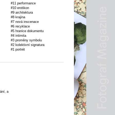
#11 performance
#10 erotikon
#9 architektura
#8 krajina
#7 nová inscenace
#6 recyklace
#5 hranice dokumentu
#4 intimita
#3 proměny symbolu
#2 kolektivní signatura
#1 portrét
ání, a