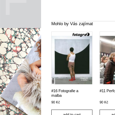
Mohlo by Vás zajímat
#16 Fotografie a
#11 Perf
malba
90
Kč
90
Kč
add to cart
ad