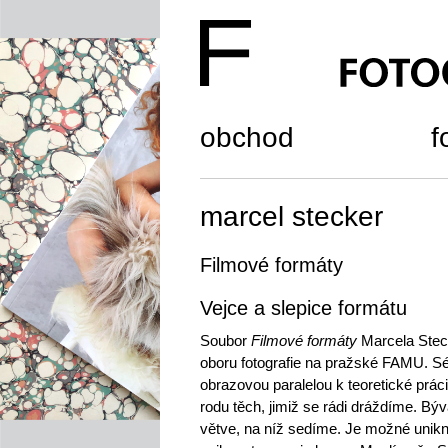
obchod
f
marcel stecker
Filmové formáty
Vejce a slepice formátu
Soubor
Filmové formáty
Marcela Steck
oboru fotografie na pražské FAMU. Sér
obrazovou paralelou k teoretické prá
rodu těch, jimiž se rádi dráždíme. Bý
větve, na níž sedíme. Je možné unikno