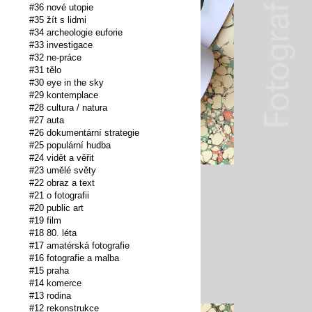
#36 nové utopie
#35 žít s lidmi
#34 archeologie euforie
#33 investigace
#32 ne-práce
#31 tělo
#30 eye in the sky
#29 kontemplace
#28 cultura / natura
#27 auta
#26 dokumentární strategie
#25 populární hudba
#24 vidět a věřit
#23 umělé světy
#22 obraz a text
#21 o fotografii
#20 public art
#19 film
#18 80. léta
#17 amatérská fotografie
#16 fotografie a malba
#15 praha
#14 komerce
#13 rodina
#12 rekonstrukce