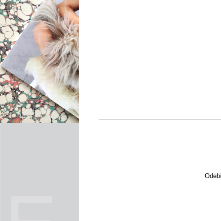
Odebí