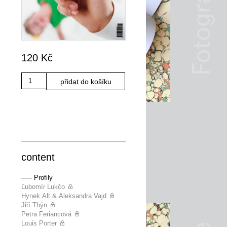
120
Kč
Množství
přidat do košíku
content
––– Profily
Ľubomír Lukčo
Hynek Alt & Aleksandra Vajd
Jiří Thýn
Petra Feriancová
Louis Porter